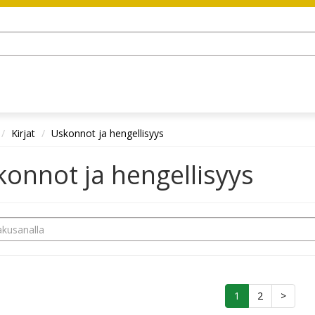
Kirjat
Uskonnot ja hengellisyys
onnot ja hengellisyys
1
2
>