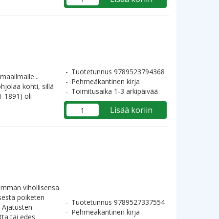
Tuotetunnus 9789523794368
maailmalle...
Pehmeäkantinen kirja
jolaa kohti, sillä
Toimitusaika 1-3 arkipäivää
-1891) oli
Lisää koriin
himman vihollisensa
sesta poiketen
Tuotetunnus 9789527337554
. Ajatusten
Pehmeäkantinen kirja
tta tai edes