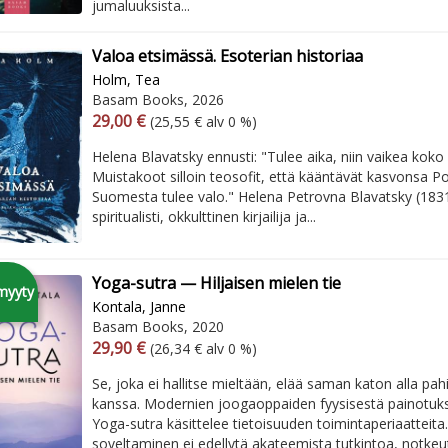
jumaluuksista...
Valoa etsimässä. Esoterian historiaa
Holm, Tea
Basam Books, 2026
Arvonlisäverollinen hinta
Arvonlisäveroton hinta
29,00 €
(25,55 € alv 0 %)
Helena Blavatsky ennusti: "Tulee aika, niin vaikea koko 
Muistakoot silloin teosofit, että kääntävät kasvonsa Poh
Suomesta tulee valo." Helena Petrovna Blavatsky (1831
spiritualisti, okkulttinen kirjailija ja...
Yoga-sutra — Hiljaisen mielen tie
myyty
Kontala, Janne
Basam Books, 2020
Arvonlisäverollinen hinta
Arvonlisäveroton hinta
29,90 €
(26,34 € alv 0 %)
Se, joka ei hallitse mieltään, elää saman katon alla pa
kanssa. Modernien joogaoppaiden fyysisestä painotuk
Yoga-sutra käsittelee tietoisuuden toimintaperiaatteita
soveltaminen ei edellytä akateemista tutkintoa, notkeu