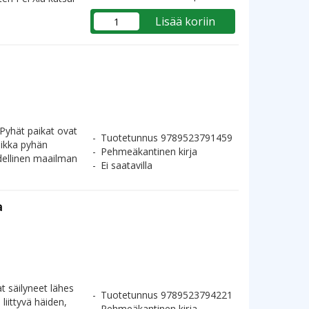
Lisää koriin
 Pyhät paikat ovat
Tuotetunnus 9789523791459
ikka pyhän
Pehmeäkantinen kirja
dellinen maailman
Ei saatavilla
a
t säilyneet lähes
Tuotetunnus 9789523794221
liittyvä häiden,
Pehmeäkantinen kirja