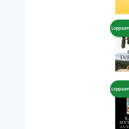
Loppuun
Loppuun