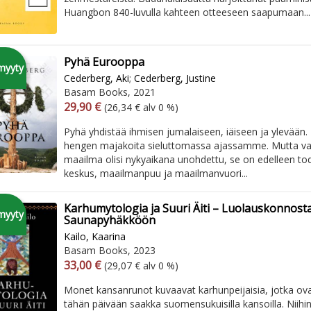
Huangbon 840-luvulla kahteen otteeseen saapumaan...
Pyhä Eurooppa
myyty
Cederberg, Aki
;
Cederberg, Justine
Basam Books, 2021
Arvonlisäverollinen hinta
Arvonlisäveroton hinta
29,90 €
(26,34 € alv 0 %)
Pyhä yhdistää ihmisen jumalaiseen, iäiseen ja ylevään.
hengen majakoita sieluttomassa ajassamme. Mutta va
maailma olisi nykyaikana unohdettu, se on edelleen to
keskus, maailmanpuu ja maailmanvuori...
Karhumytologia ja Suuri Äiti – Luolauskonnost
myyty
Saunapyhäkköön
Kailo, Kaarina
Basam Books, 2023
Arvonlisäverollinen hinta
Arvonlisäveroton hinta
33,00 €
(29,07 € alv 0 %)
Monet kansanrunot kuvaavat karhunpeijaisia, jotka ova
tähän päivään saakka suomensukuisilla kansoilla. Niihin 