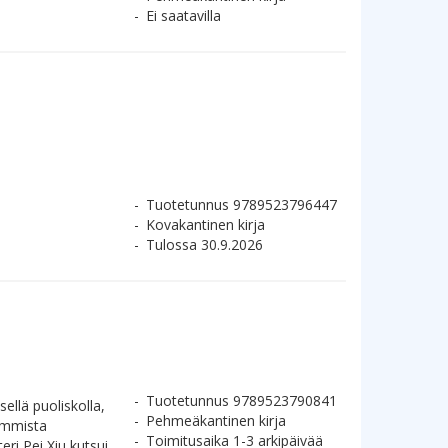
Ei saatavilla
Tuotetunnus 9789523796447
Kovakantinen kirja
Tulossa 30.9.2026
Tuotetunnus 9789523790841
ellä puoliskolla,
Pehmeäkantinen kirja
simmista
Toimitusaika 1-3 arkipäivää
ri Pei Xiu kutsui