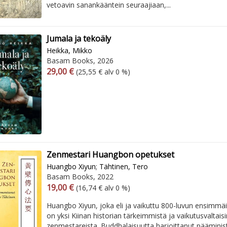
vetoavin sanankääntein seuraajiaan,...
Jumala ja tekoäly
Heikka, Mikko
Basam Books, 2026
Arvonlisäverollinen hinta
Arvonlisäveroton hinta
29,00 €
(25,55 € alv 0 %)
Zenmestari Huangbon opetukset
Huangbo Xiyun
;
Tähtinen, Tero
Basam Books, 2022
Arvonlisäverollinen hinta
Arvonlisäveroton hinta
19,00 €
(16,74 € alv 0 %)
Huangbo Xiyun, joka eli ja vaikuttu 800-luvun ensimmäis
on yksi Kiinan historian tärkeimmistä ja vaikutusvaltai
zenmestareista. Buddhalaisuutta harjoittanut pääministe