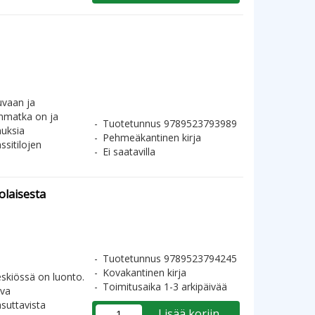
vaan ja
enmatka on ja
Tuotetunnus 9789523793989
muksia
Pehmeäkantinen kirja
ssitilojen
Ei saatavilla
olaisesta
Tuotetunnus 9789523794245
Kovakantinen kirja
eskiössä on luonto.
Toimitusaika 1-3 arkipäivää
ava
suttavista
Lisää koriin