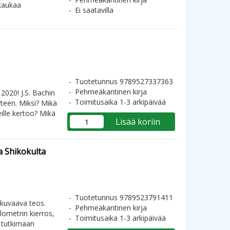
 kaukaa
Ei saatavilla
Tuotetunnus 9789527337363
Pehmeäkantinen kirja
2020! J.S. Bachin
Toimitusaika 1-3 arkipäivää
yteen. Miksi? Mikä
ille kertoo? Mikä
Lisää koriin
a Shikokulta
Tuotetunnus 9789523791411
kuvaava teos.
Pehmeäkantinen kirja
ometrin kierros,
Toimitusaika 1-3 arkipäivää
e tutkimaan