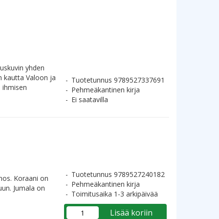
auskuvin yhden
n kautta Valoon ja
Tuotetunnus 9789527337691
n ihmisen
Pehmeäkantinen kirja
Ei saatavilla
Tuotetunnus 9789527240182
nos. Koraani on
Pehmeäkantinen kirja
kuun. Jumala on
Toimitusaika 1-3 arkipäivää
Lisää koriin