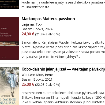
kuoleman ja uudelleensyntymisen dialektiikka juontaa
muinaishistoriasta...
Matkaopas Matteus-passioon
Linjama, Topi
Basam Books, 2024
Arvonlisäverollinen hinta
Arvonlisäveroton hinta
24,90 €
(21,94 € alv 0 %)
Sanomalehti Karjalaisen Vuoden kulttuuriteko -palkinto 
Matteus-passio vetää pääsiäisen alla kirkot tupaten tä
passiosta tekee niin syvän ja väkevän? Mistä passio me
on passion ja elämän välinen yhteys?...
Kōbō-daishin jalanjäljissä — Vaeltajan päiväkirj
Wai Lwin Moe, Irene
Basam Books, 2021
Arvonlisäverollinen hinta
Arvonlisäveroton hinta
25,00 €
(22,03 € alv 0 %)
Ensimmäinen suomenkielinen Shikokun pyhiinvaellusta 
Shikoku henroa on 88 temppelin kautta kulkeva 1200 kil
joka sukeltaa Japanin kulttuurihistoriaan ja houkuttele