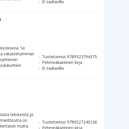
Ei saatavilla
n
iteoksena. Se
 ja rakastetuimman
Tuotetunnus 9789523794375
synteesin
Pehmeäkantinen kirja
oulukuntien
Ei saatavilla
ista teksteistä ja
imanttisutra on
Tuotetunnus 9789527240236
nkertaisin mutta
Pehmeäkantinen kirja