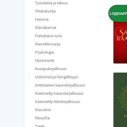
Työelämä ja talous
Yhteiskunta
Loppuun
Historia
Elämäkerrat
Puhuttava runo
Klassikkosarja
Psykologia
Hyvinvointi
Itseapukirjallisuus
Uskonnot ja hengellisyys
Kotimainen kaunokirjallisuus
Käännetty kaunokirjallisuus
Käännetty tietokirjallisuus
Klassikot
Filosofia
Taide