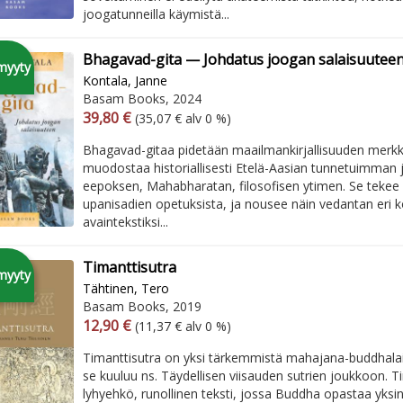
joogatunneilla käymistä...
Bhagavad-gita — Johdatus joogan salaisuutee
myyty
Kontala, Janne
Basam Books, 2024
Arvonlisäverollinen hinta
Arvonlisäveroton hinta
39,80 €
(35,07 € alv 0 %)
Bhagavad-gitaa pidetään maailmankirjallisuuden merkk
muodostaa historiallisesti Etelä-Aasian tunnetuimman
eepoksen, Mahabharatan, filosofisen ytimen. Se tekee 
upanisadien opetuksista, ja nousee näin vedantan eri k
avaintekstiksi...
Timanttisutra
myyty
Tähtinen, Tero
Basam Books, 2019
Arvonlisäverollinen hinta
Arvonlisäveroton hinta
12,90 €
(11,37 € alv 0 %)
Timanttisutra on yksi tärkemmistä mahajana-buddhalais
se kuuluu ns. Täydellisen viisauden sutrien joukkoon. T
lyhyehkö, runollinen teksti, jossa Buddha opastaa yksi