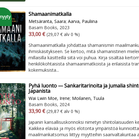
Shamaanimatkalla
myyty
Metsäranta, Saara
;
Aarva, Pauliina
Basam Books, 2023
Arvonlisäverollinen hinta
Arvonlisäveroton hinta
33,00 €
(29,07 € alv 0 %)
Shamaanimatkalla johdattaa shamanismin maailmanku
ihmiskäsitykseen. Se kertoo, mitä shamanistinen miel
millaisilla käsitteillä siitä voi puhua. Kirja sisältää kerto
henkilökohtaisista shamaanimatkoista ja erilaisista tran
kokemuksista...
Pyhä luonto — Sankaritarinoita ja jumalia shint
Japanista
Wai Lwin Moe, Irene
;
Moilanen, Tuula
Basam Books, 2024
Arvonlisäverollinen hinta
Arvonlisäveroton hinta
33,90 €
(29,87 € alv 0 %)
Japanin kansallisuskonnoksi nimetyn shintolaisuuden k
Kaikkea elävää ja myös elotonta ympäristöä kunnioitt
maailmankatsomus liittyy myytteihin saarivaltakuntaa a