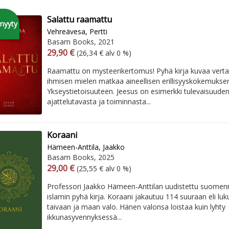
Salattu raamattu
myyty
Vehreävesa, Pertti
Basam Books, 2021
Arvonlisäverollinen hinta
Arvonlisäveroton hinta
29,90 €
(26,34 € alv 0 %)
Raamattu on mysteerikertomus! Pyhä kirja kuvaa vert
ihmisen mielen matkaa aineellisen erillisyyskokemukse
Ykseystietoisuuteen. Jeesus on esimerkki tulevaisuude
ajattelutavasta ja toiminnasta...
Koraani
Hämeen-Anttila, Jaakko
Basam Books, 2025
Arvonlisäverollinen hinta
Arvonlisäveroton hinta
29,00 €
(25,55 € alv 0 %)
Professori Jaakko Hämeen-Anttilan uudistettu suomen
islamin pyhä kirja. Koraani jakautuu 114 suuraan eli lu
taivaan ja maan valo. Hänen valonsa loistaa kuin lyhty
ikkunasyvennyksessä...