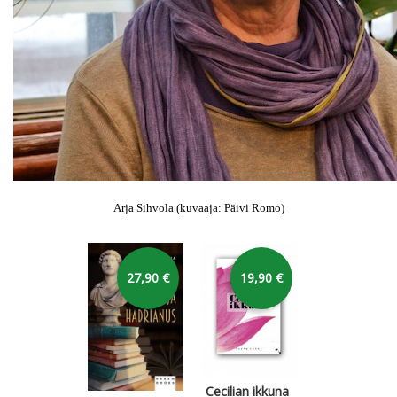
Arja Sihvola (kuvaaja: Päivi Romo)
Hyppää karusellin yli
27,90 €
19,90 €
Cecilian ikkuna