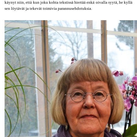
käynyt niin, että kun joku kohta tekstissä hiertää enkä oivalla syytä, he kyllä 
sen löytävät ja tekevät toimivia parannusehdotuksia.