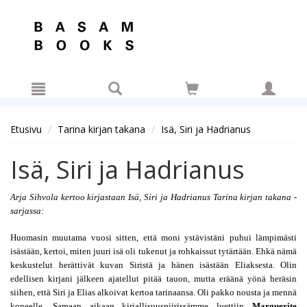
Hyppää pääsisältöön
Etusivu
Tarina kirjan takana
Isä, Siri ja Hadrianus
Isä, Siri ja Hadrianus
Arja Sihvola kertoo kirjastaan Isä, Siri ja Hadrianus Tarina kirjan takana -
sarjassa:
Huomasin muutama vuosi sitten, että moni ystävistäni puhui lämpimästi 
isästään, kertoi, miten juuri isä oli tukenut ja rohkaissut tytärtään. Ehkä nämä 
keskustelut herättivät kuvan Siristä ja hänen isästään Eliaksesta. Olin 
edellisen kirjani jälkeen ajatellut pitää tauon, mutta eräänä yönä heräsin 
siihen, että Siri ja Elias alkoivat kertoa tarinaansa. Oli pakko nousta ja mennä 
koneelle. Samaan aikaan kirjallisuuspiirissämme luettiin 
Marguerite 