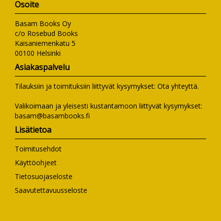
Osoite
Basam Books Oy
c/o Rosebud Books
Kaisaniemenkatu 5
00100 Helsinki
Asiakaspalvelu
Tilauksiin ja toimituksiin liittyvät kysymykset:
Ota yhteyttä
.
Valikoimaan ja yleisesti kustantamoon liittyvät kysymykset:
basam@basambooks.fi
Lisätietoa
Toimitusehdot
Käyttöohjeet
Tietosuojaseloste
Saavutettavuusseloste