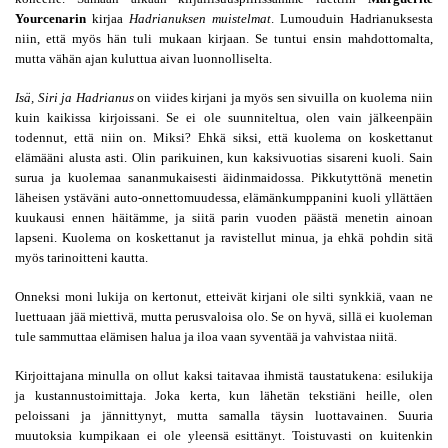
Yourcenarin
 kirjaa 
Hadrianuksen muistelmat
. Lumouduin Hadrianuksesta 
niin, että myös hän tuli mukaan kirjaan. Se tuntui ensin mahdottomalta, 
mutta vähän ajan kuluttua aivan luonnolliselta.
Isä, Siri ja Hadrianus
 on viides kirjani ja myös sen sivuilla on kuolema niin 
kuin kaikissa kirjoissani. Se ei ole suunniteltua, olen vain jälkeenpäin 
todennut, että niin on. Miksi? Ehkä siksi, että kuolema on koskettanut 
elämääni alusta asti. Olin parikuinen, kun kaksivuotias sisareni kuoli. Sain 
surua ja kuolemaa sananmukaisesti äidinmaidossa. Pikkutyttönä menetin 
läheisen ystäväni auto-onnettomuudessa, elämänkumppanini kuoli yllättäen 
kuukausi ennen häitämme, ja siitä parin vuoden päästä menetin ainoan 
lapseni. Kuolema on koskettanut ja ravistellut minua, ja ehkä pohdin sitä 
myös tarinoitteni kautta.
Onneksi moni lukija on kertonut, etteivät kirjani ole silti synkkiä, vaan ne 
luettuaan jää miettivä, mutta perusvaloisa olo. Se on hyvä, sillä ei kuoleman 
tule sammuttaa elämisen halua ja iloa vaan syventää ja vahvistaa niitä.
Kirjoittajana minulla on ollut kaksi taitavaa ihmistä taustatukena: esilukija 
ja kustannustoimittaja. Joka kerta, kun lähetän tekstiäni heille, olen 
peloissani ja jännittynyt, mutta samalla täysin luottavainen. Suuria 
muutoksia kumpikaan ei ole yleensä esittänyt. Toistuvasti on kuitenkin 