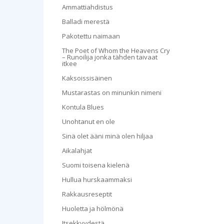
Ammattiahdistus
Balladi merestä
Pakotettu naimaan
The Poet of Whom the Heavens Cry
– Runoilija jonka tähden taivaat
itkee
Kaksoissisäinen
Mustarastas on minunkin nimeni
Kontula Blues
Unohtanut en ole
Sinä olet ääni minä olen hiljaa
Hyppää 
Aikalahjat
Suomi toisena kielenä
Hullua hurskaammaksi
Rakkausreseptit
Huoletta ja hölmönä
Itsekkyydestä