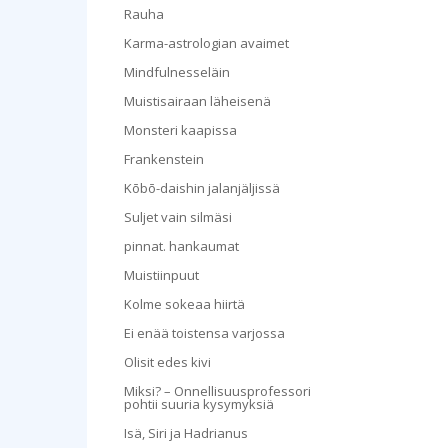
Rauha
Karma-astrologian avaimet
Mindfulnesseläin
Muistisairaan läheisenä
Monsteri kaapissa
Frankenstein
Kōbō-daishin jalanjäljissä
Suljet vain silmäsi
pinnat. hankaumat
Muistiinpuut
Kolme sokeaa hiirtä
Ei enää toistensa varjossa
Olisit edes kivi
Miksi? – Onnellisuusprofessori
pohtii suuria kysymyksiä
Isä, Siri ja Hadrianus