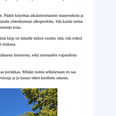
 Päätin kirjoittaa aikalaisromaanin maaseudusta ja 
pautta yhteiskunnan ulkopuolelta. Sitä kautta tarina 
hemmän tosia.
ä kirja on minulle tärkeä osoitus siitä, että retkeä 
lä mukana. 
 puhtaasta luonnosta, sekä nuoruuden vapaudesta 
haa porukkaa. Mitään noista sellaisenaan en saa 
issuja ja jo kauan sitten kuollutta rakasta.