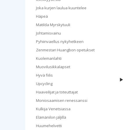
Joka kurjen laulua kuuntelee
Häpeä
Matilda Myrskytuuli
Johtamisvainu
Pyhiinvaellus nykyhetkeen
Zenmestari Huangbon opetukset
Kuolemanlahti
Muovilusikkalapset
Hyvä fiilis
Hy
Upcycling
Haaveilijat ja toteuttajat
Moniosaamisen renessanssi
Kulkija Venetsiassa
Elämänilon jäljillä
Huumehelvetti