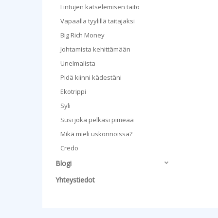
Lintujen katselemisen taito
Vapaalla tyylillä taitajaksi
Big Rich Money
Johtamista kehittämään
Unelmalista
Pidä kiinni kädestäni
Ekotrippi
Syli
Susi joka pelkäsi pimeää
Mikä mieli uskonnoissa?
Credo
Blogi
Yhteystiedot