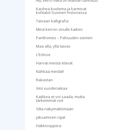
Äiti, kerro mikä on elämän tarkoitus
Kauhea kuolema ja karmivat
kohtalot Suomen historiassa
Taivaan kalligrafia
Minä kerron sinulle kaiken
Panthomes – Pahuuden siemen
Maa alla, yllä taivas
L'Eclisse
Harvat meistä elävät
Nähkää meidät!
Rakastan
Viisi vuodenaikaa
Kaikkea et voi saada, mutta
tärkeimmät voit
Silta näkymättömään
Jaksamisen rajat
Häkkiooppera