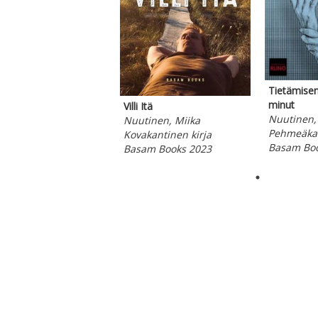
Tietämisen 
minut
Villi Itä
Nuutinen,
Nuutinen, Miika
Pehmeäkan
Kovakantinen kirja
Basam Boo
Basam Books 2023
ppää karusellin alkuun