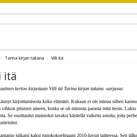
Tarina kirjan takana
Villi itä
i itä
utinen kertoo kirjastaan Villi itä Tarina kirjan takana -sarjassa:
ännyt kirjoittamisesta koko elämäni. Kukaan ei ole minua siihen kannusta
aa vihkon pituisen aineen, koska se oli minusta parasta mitä tiesin. Lukio
sta. Se osoittautui mainioksi tavaksi käsitellä vaikeita asioita, joita perh
unteisiini.
antamo julkaisi kaksi runokokoelmaani 2010-luvun taitteessa. Sen jälkeen 