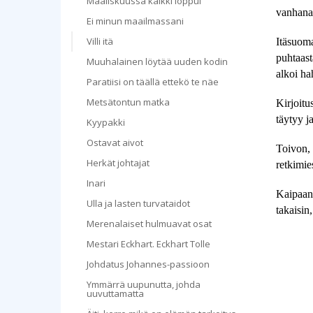
Maaliskuussa kaikki loppui
vanhana h
Ei minun maailmassani
Villi itä
Itäsuoma
puhtaast
Muuhalainen löytää uuden kodin
alkoi h
Paratiisi on täällä ettekö te näe
Metsätontun matka
Kirjoitu
täytyy j
Kyypakki
Ostavat aivot
Toivon, 
Herkät johtajat
retkimie
Inari
Kaipaan 
Ulla ja lasten turvataidot
takaisin
Merenalaiset hulmuavat osat
Mestari Eckhart. Eckhart Tolle
Johdatus Johannes-passioon
Ymmärrä uupunutta, johda
uuvuttamatta