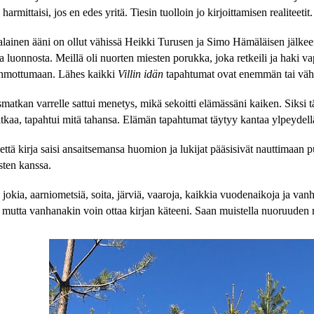
armittaisi, jos en edes yritä. Tiesin tuolloin jo kirjoittamisen realiteetit.
lainen ääni on ollut vähissä Heikki Turusen ja Simo Hämäläisen jälkeen.
a luonnosta. Meillä oli nuorten miesten porukka, joka retkeili ja haki va
ahmottumaan. Lähes kaikki 
Villin idän
 tapahtumat ovat enemmän tai vä
smatkan varrelle sattui menetys, mikä sekoitti elämässäni kaiken. Siksi täm
atkaa, tapahtui mitä tahansa. Elämän tapahtumat täytyy kantaa ylpeydel
että kirja saisi ansaitsemansa huomion ja lukijat pääsisivät nauttimaan
sten kanssa.
jokia, aarniometsiä, soita, järviä, vaaroja, kaikkia vuodenaikoja ja van
, mutta vanhanakin voin ottaa kirjan käteeni. Saan muistella nuoruuden re