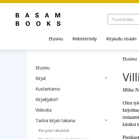
Hyppää pääsisältöön
Etusivu
Rekisteröidy
Kirjaudu sisään
Etusivu
Etusivu
Vill
Kirjat
Kustantamo
Miika Nu
Kirjailijaksi?
Olen tyk
Videoita
kirjoitt
rustaami
Tarina kirjan takana
käsiksi t
Iho jota rakastat
Pienkust