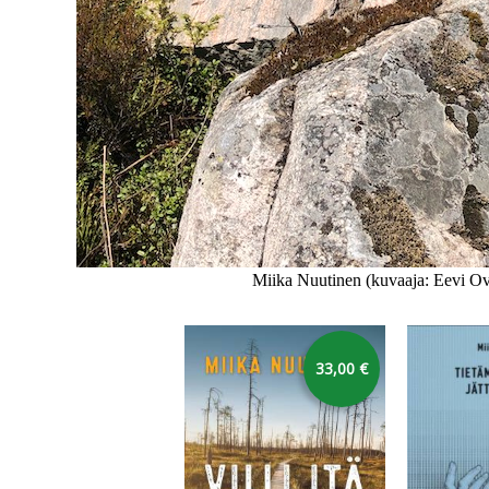
Miika Nuutinen (kuvaaja: Eevi O
karusellin yli
33,00 €