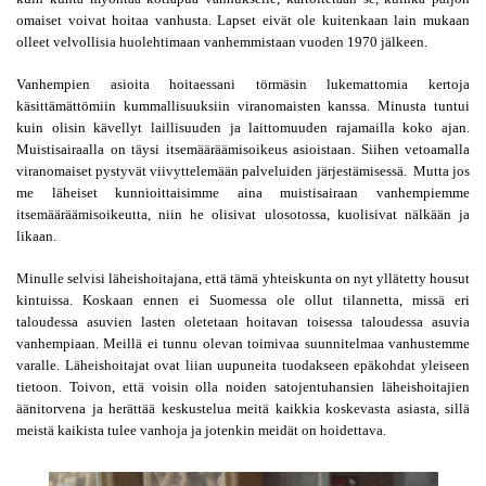
omaiset voivat hoitaa vanhusta. Lapset eivät ole kuitenkaan lain mukaan 
olleet velvollisia huolehtimaan vanhemmistaan vuoden 1970 jälkeen.
Vanhempien asioita hoitaessani törmäsin lukemattomia kertoja 
käsittämättömiin kummallisuuksiin viranomaisten kanssa. Minusta tuntui 
kuin olisin kävellyt laillisuuden ja laittomuuden rajamailla koko ajan. 
Muistisairaalla on täysi itsemääräämisoikeus asioistaan. Siihen vetoamalla 
viranomaiset pystyvät viivyttelemään palveluiden järjestämisessä.  Mutta jos 
me läheiset kunnioittaisimme aina muistisairaan vanhempiemme 
itsemääräämisoikeutta, niin he olisivat ulosotossa, kuolisivat nälkään ja 
likaan.
Minulle selvisi läheishoitajana, että tämä yhteiskunta on nyt yllätetty housut 
kintuissa. Koskaan ennen ei Suomessa ole ollut tilannetta, missä eri 
taloudessa asuvien lasten oletetaan hoitavan toisessa taloudessa asuvia 
vanhempiaan. Meillä ei tunnu olevan toimivaa suunnitelmaa vanhustemme 
varalle. Läheishoitajat ovat liian uupuneita tuodakseen epäkohdat yleiseen 
tietoon. Toivon, että voisin olla noiden satojentuhansien läheishoitajien 
äänitorvena ja herättää keskustelua meitä kaikkia koskevasta asiasta, sillä 
meistä kaikista tulee vanhoja ja jotenkin meidät on hoidettava.