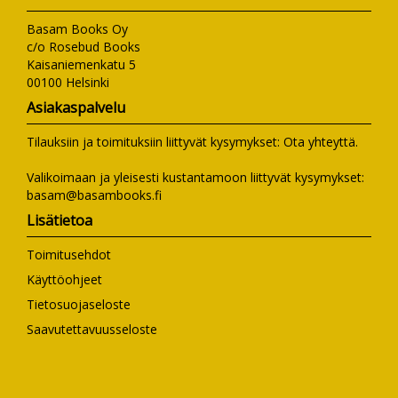
Basam Books Oy
c/o Rosebud Books
Kaisaniemenkatu 5
00100 Helsinki
Asiakaspalvelu
Tilauksiin ja toimituksiin liittyvät kysymykset:
Ota yhteyttä
.
Valikoimaan ja yleisesti kustantamoon liittyvät kysymykset:
basam@basambooks.fi
Lisätietoa
Toimitusehdot
Käyttöohjeet
Tietosuojaseloste
Saavutettavuusseloste