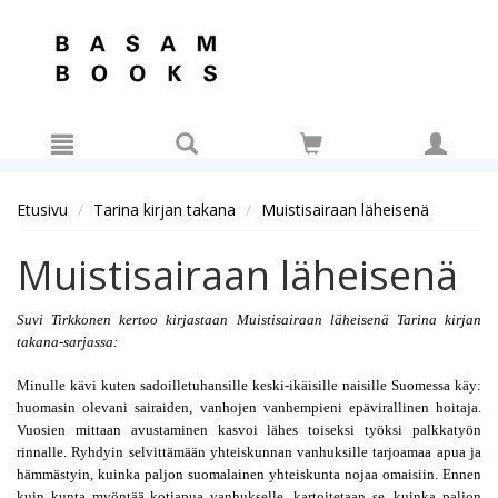
Hyppää pääsisältöön
Etusivu
Tarina kirjan takana
Muistisairaan läheisenä
Muistisairaan läheisenä
Suvi Tirkkonen kertoo kirjastaan Muistisairaan läheisenä Tarina kirjan 
takana-sarjassa:
Minulle kävi kuten sadoilletuhansille keski-ikäisille naisille Suomessa käy: 
huomasin olevani sairaiden, vanhojen vanhempieni epävirallinen hoitaja. 
Vuosien mittaan avustaminen kasvoi lähes toiseksi työksi palkkatyön 
rinnalle. Ryhdyin selvittämään yhteiskunnan vanhuksille tarjoamaa apua ja 
hämmästyin, kuinka paljon suomalainen yhteiskunta nojaa omaisiin. Ennen 
kuin kunta myöntää kotiapua vanhukselle, kartoitetaan se, kuinka paljon 