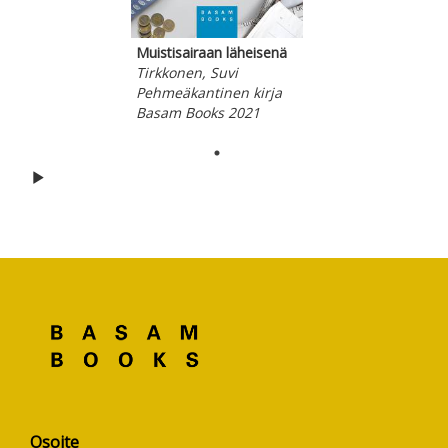
Muistisairaan läheisenä
Tirkkonen, Suvi
Pehmeäkantinen kirja
Basam Books 2021
Hyppää karusellin alkuun
Osoite