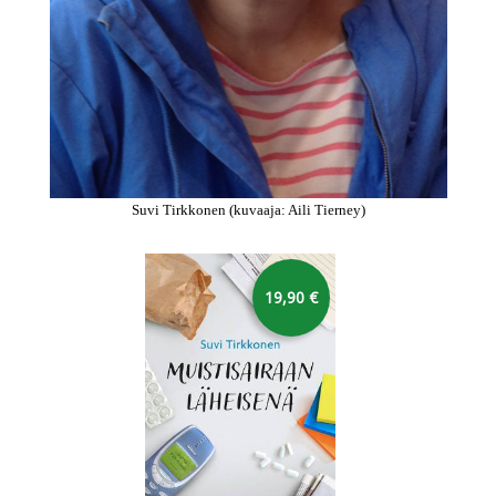
Suvi Tirkkonen (kuvaaja: Aili Tierney)
Hyppää karusellin yli
19,90 €