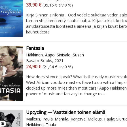
Arvonlisäverollinen hinta
Arvonlisäveroton hinta
39,90 €
(35,15 € alv 0 %)
Kirja Sininen sinfonia _ Ood vedelle sukeltaa veden salo
tämän yhdisteen erityislaatuisuutta. Kirjan tekstit kert
ainutlaatuisesta luonteesta aineena ja kirjan kuvat ker
kauneudesta
Fantasia
Häkkinen, Aapo
;
Sinisalo, Susan
Basam Books, 2021
Arvonlisäverollinen hinta
Arvonlisäveroton hinta
24,90 €
(21,94 € alv 0 %)
How does silence speak? What is the early music revol
West African voodoo masters have to do with a harpsi
clocked up more miles than most cars? Aapo Häkkinen
power of music and fantasy to change us...
Upcycling — Vaatteiden toinen elämä
Malleus, Paula
;
Mantila, Kanerva
;
Malleus, Paula
;
Siurua
Heikkinen, Tuula