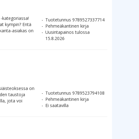
-kategoriassa!
Tuotetunnus 9789527337714
vat kympin? Entä
Pehmeäkantinen kirja
 kanta-asiakas on
Uusintapainos tulossa
15.8.2026
siäisteoksessa on
Tuotetunnus 9789523794108
iden taustoja
Pehmeäkantinen kirja
la, jota voi
Ei saatavilla