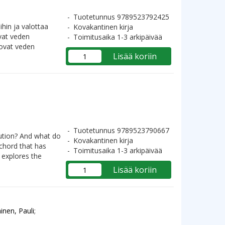
Tuotetunnus 9789523792425
ihin ja valottaa
Kovakantinen kirja
ovat veden
Toimitusaika 1-3 arkipäivää
tovat veden
Lisää koriin
Tuotetunnus 9789523790667
ution? And what do
Kovakantinen kirja
chord that has
Toimitusaika 1-3 arkipäivää
 explores the
Lisää koriin
inen, Pauli
;