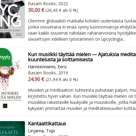
Basam Books, 2022
Arvonlisäverollinen hinta
Arvonlisäveroton hinta
30,00 €
(26,43 € alv 0 %)
Olemme globaalisti matkalla kohden uudenlaista tuot
jonka sivuvirtana ei enää synny luonnonvaroja ehdytt
vaan kaikki sivuvirrat nähdään rahanarvoisina hyödykke
sivuvirtojen edelleen työstäminen on upcyclingia...
Kun musiikki täyttää mielen — Ajatuksia meditat
myyty
kuuntelusta ja soittamisesta
Hämeenniemi, Eero
Basam Books, 2019
Arvonlisäverollinen hinta
Arvonlisäveroton hinta
24,90 €
(21,94 € alv 0 %)
Musiikin ja meditaation suhteesta puhutaan paljon, mu
kirjoitettu hyvin vähän. Kun musiikki täyttää mielen on t
musiikkia rakastaville kuulijoille ja muusikoille, jotka h
kykyään ymmärtää musiikin ja meditatiivisuuden kohtaa
Kantaattikattaus
Linjama, Topi