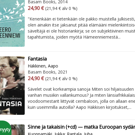
Basam Books, 2014
Arvonlisäverollinen hinta
Arvonlisäveroton hinta
24,90 €
(21,94 € alv 0 %)
"Kenenkään ei tietenkään ole pakko muistella julkisesti,
olen ainakin itse jaksanut pitää elämääni mielenkiintoi
säveltäjä ei ole historiankirja; se on subjektiivinen mui
tapahtumista, joiden myötä Hämeenniemestä...
Fantasia
Häkkinen, Aapo
Basam Books, 2021
Arvonlisäverollinen hinta
Arvonlisäveroton hinta
24,90 €
(21,94 € alv 0 %)
Sävelet ovat korkeampia sanoja Miten soi hiljaisuuden 
vanhan musiikin vallankumous? Ja miten länsiafrikkalais
voodoomestarit liittyvät cembaloon, jolla on allaan e
kuin useimmilla autoilla? Aapo Häkkisen kirjoitukset,...
Sinne ja takaisin (+cd) — matka Euroopan syd
myyty
Kuoppamäki, Jukka
;
Rantala, Juha