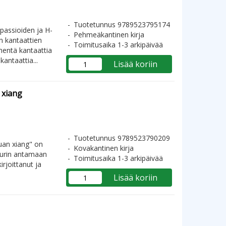
Tuotetunnus 9789523795174
 passioiden ja H-
Pehmeäkantinen kirja
n kantaattien
Toimitusaika 1-3 arkipäivää
mentä kantaattia
ntaattia...
Lisää koriin
n xiang
Tuotetunnus 9789523790209
 huan xiang" on
Kovakantinen kirja
tuurin antamaan
Toimitusaika 1-3 arkipäivää
rjoittanut ja
Lisää koriin