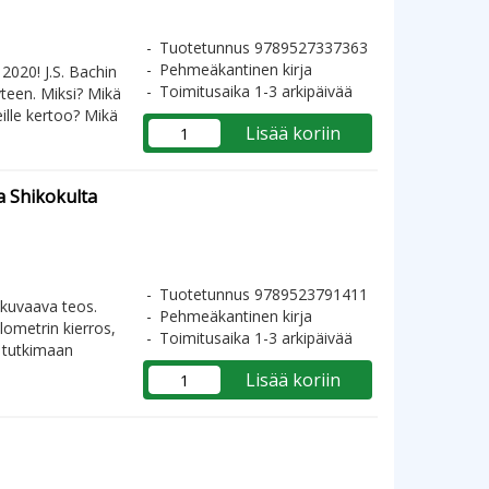
Tuotetunnus 9789527337363
Pehmeäkantinen kirja
2020! J.S. Bachin
Toimitusaika 1-3 arkipäivää
yteen. Miksi? Mikä
ille kertoo? Mikä
Lisää koriin
a Shikokulta
Tuotetunnus 9789523791411
kuvaava teos.
Pehmeäkantinen kirja
ometrin kierros,
Toimitusaika 1-3 arkipäivää
e tutkimaan
Lisää koriin