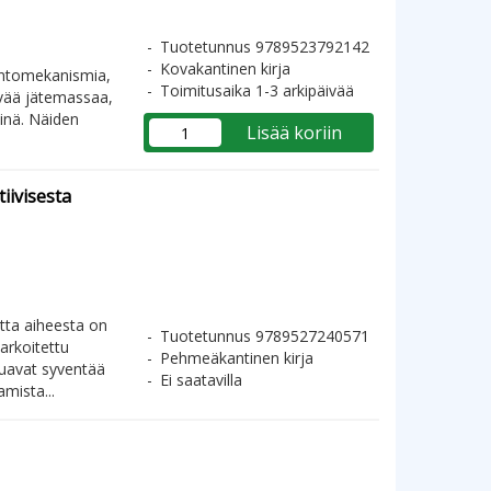
Tuotetunnus 9789523792142
Kovakantinen kirja
antomekanismia,
Toimitusaika 1-3 arkipäivää
ävää jätemassaa,
inä. Näiden
Lisää koriin
iivisesta
tta aiheesta on
Tuotetunnus 9789527240571
arkoitettu
Pehmeäkantinen kirja
aluavat syventää
Ei saatavilla
mista...