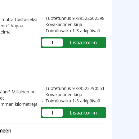
Tuotetunnus 9789522602398
 mutta toistaiseksi
Kovakantinen kirja
sena." Vapaa
Toimitusaika 1-3 arkipäivää
stelma
Lisää koriin
Tuotetunnus 9789523790551
ääni? Millainen on
Kovakantinen kirja
et
Toimitusaika 1-3 arkipäivää
nemmän kilometrejä
Lisää koriin
ämeen