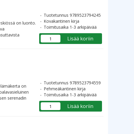
Tuotetunnus 9789523794245
Kovakantinen kirja
eskiössä on luonto.
Toimitusaika 1-3 arkipäivää
ava
suttavista
Lisää koriin
Tuotetunnus 9789523794559
elämäkerta on
Pehmeäkantinen kirja
palavasieluinen
Toimitusaika 1-3 arkipäivää
isen serenadin
Lisää koriin