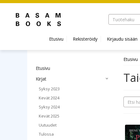
Hyppää pääsisältöön
Etusivu
Rekisteröidy
Kirjaudu sisään
Etusivu
Etusivu
Ta
Kirjat
Syksy 2023
Kevät 2024
Syksy 2024
Kevät 2025
Uutuudet
Tulossa