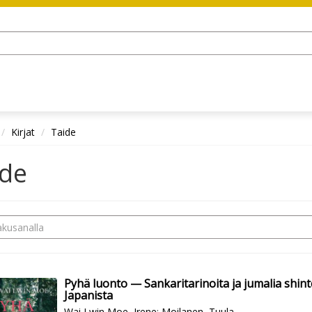
Kirjat
Taide
ide
Pyhä luonto — Sankaritarinoita ja jumalia shint
Japanista
Wai Lwin Moe, Irene
;
Moilanen, Tuula