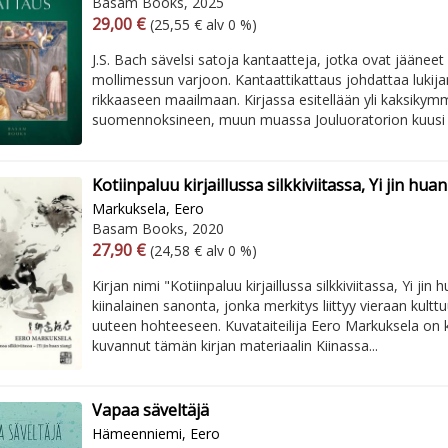
Basam Books, 2025
Arvonlisäverollinen hinta
Arvonlisäveroton hinta
29,00 €
(25,55 € alv 0 %)
J.S. Bach sävelsi satoja kantaatteja, jotka ovat jääneet
mollimessun varjoon. Kantaattikattaus johdattaa lukija
rikkaaseen maailmaan. Kirjassa esitellään yli kaksikym
suomennoksineen, muun muassa Jouluoratorion kuusi ka
Kotiinpaluu kirjaillussa silkkiviitassa, Yi jin hua
Markuksela, Eero
Basam Books, 2020
Arvonlisäverollinen hinta
Arvonlisäveroton hinta
27,90 €
(24,58 € alv 0 %)
Kirjan nimi "Kotiinpaluu kirjaillussa silkkiviitassa, Yi jin
kiinalainen sanonta, jonka merkitys liittyy vieraan kult
uuteen hohteeseen. Kuvataiteilija Eero Markuksela on ki
kuvannut tämän kirjan materiaalin Kiinassa...
Vapaa säveltäjä
Hämeenniemi, Eero