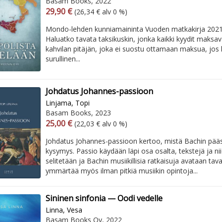
Basam Books, 2022
Arvonlisäverollinen hinta
Arvonlisäveroton hinta
29,90 €
(26,34 € alv 0 %)
Mondo-lehden kunniamaininta Vuoden matkakirja 2021
Haluatko tavata taksikuskin, jonka kaikki kyydit maksa
kahvilan pitäjän, joka ei suostu ottamaan maksua, jos
surullinen...
Johdatus Johannes-passioon
Linjama, Topi
Basam Books, 2023
Arvonlisäverollinen hinta
Arvonlisäveroton hinta
25,00 €
(22,03 € alv 0 %)
Johdatus Johannes-passioon kertoo, mistä Bachin pää
kysymys. Passio käydään läpi osa osalta, tekstejä ja ni
selitetään ja Bachin musiikillisia ratkaisuja avataan taval
ymmärtää myös ilman pitkiä musiikin opintoja...
Sininen sinfonia — Oodi vedelle
Linna, Vesa
Basam Books Oy, 2022