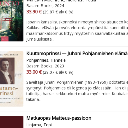
Basam Books, 2024
Arvonlisäverollinen hinta
Arvonlisäveroton hinta
33,90 €
(29,87 € alv 0 %)
Japanin kansallisuskonnoksi nimetyn shintolaisuuden k
Kaikkea elävää ja myös elotonta ympäristöä kunnioitt
maailmankatsomus liittyy myytteihin saarivaltakuntaa a
jumaluuksista...
Kuutamoprinssi — Juhani Pohjanmiehen elämä
Pohjanmies, Hannele
Basam Books, 2023
Arvonlisäverollinen hinta
Arvonlisäveroton hinta
33,00 €
(29,07 € alv 0 %)
Säveltäjä Juhani Pohjanmiehen (1893–1959) odotettu 
syntynyt! Pohjanmies oli legenda jo eläessään. Hän oli 
taiteilija, harras kirkkourkuri mutta myös mies Kuubala
takana...
Matkaopas Matteus-passioon
Linjama, Topi