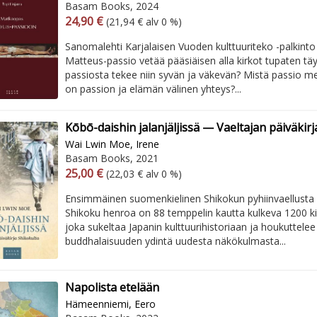
Basam Books, 2024
Arvonlisäverollinen hinta
Arvonlisäveroton hinta
24,90 €
(21,94 € alv 0 %)
Sanomalehti Karjalaisen Vuoden kulttuuriteko -palkinto 
Matteus-passio vetää pääsiäisen alla kirkot tupaten tä
passiosta tekee niin syvän ja väkevän? Mistä passio me
on passion ja elämän välinen yhteys?...
Kōbō-daishin jalanjäljissä — Vaeltajan päiväkirj
Wai Lwin Moe, Irene
Basam Books, 2021
Arvonlisäverollinen hinta
Arvonlisäveroton hinta
25,00 €
(22,03 € alv 0 %)
Ensimmäinen suomenkielinen Shikokun pyhiinvaellusta 
Shikoku henroa on 88 temppelin kautta kulkeva 1200 kil
joka sukeltaa Japanin kulttuurihistoriaan ja houkuttele
buddhalaisuuden ydintä uudesta näkökulmasta...
Napolista etelään
Hämeenniemi, Eero