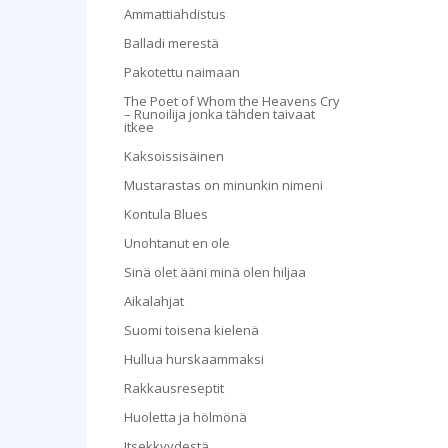
Ammattiahdistus
Balladi merestä
Pakotettu naimaan
The Poet of Whom the Heavens Cry
– Runoilija jonka tähden taivaat
itkee
Kaksoissisäinen
Mustarastas on minunkin nimeni
Kontula Blues
Unohtanut en ole
Hyppää 
Sinä olet ääni minä olen hiljaa
Aikalahjat
Suomi toisena kielenä
Hullua hurskaammaksi
Rakkausreseptit
Huoletta ja hölmönä
Itsekkyydestä