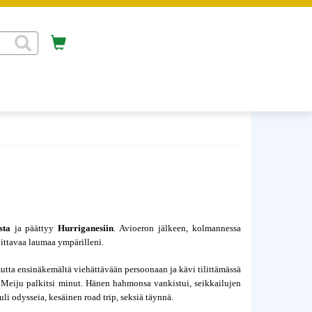
sta
 ja päättyy 
Hurriganesiin
. Avioeron jälkeen, kolmannessa 
oittavaa laumaa ympärilleni.
utta ensinäkemältä viehättävään persoonaan ja kävi tilittämässä 
 Meiju palkitsi minut. Hänen hahmonsa vankistui, seikkailujen 
i odysseia, kesäinen road trip, seksiä täynnä. 