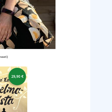
saari)
29,90 €