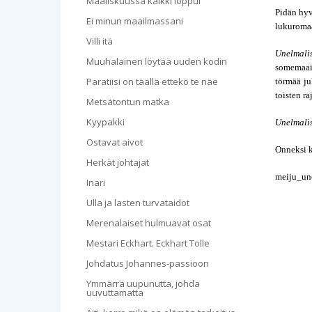
Maaliskuussa kaikki loppui
Pidän hyv
Ei minun maailmassani
lukuromaa
Villi itä
Unelmali
Muuhalainen löytää uuden kodin
somemaail
Paratiisi on täällä ettekö te näe
törmää ju
toisten ra
Metsätontun matka
Kyypakki
Unelmalis
Ostavat aivot
Onneksi k
Herkät johtajat
meiju_une
Inari
Ulla ja lasten turvataidot
Merenalaiset hulmuavat osat
Mestari Eckhart. Eckhart Tolle
Johdatus Johannes-passioon
Ymmärrä uupunutta, johda
uuvuttamatta