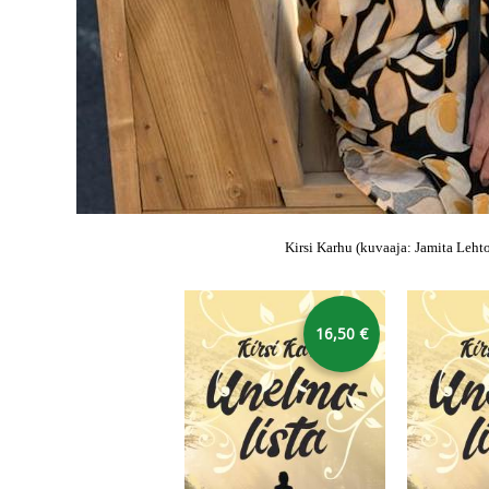
Kirsi Karhu (kuvaaja: Jamita Lehto
karusellin yli
16,50 €