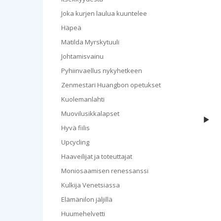
Joka kurjen laulua kuuntelee
Häpeä
Matilda Myrskytuuli
Johtamisvainu
Pyhiinvaellus nykyhetkeen
Zenmestari Huangbon opetukset
Kuolemanlahti
Muovilusikkalapset
Hy
Hyvä fiilis
Upcycling
Haaveilijat ja toteuttajat
Moniosaamisen renessanssi
Kulkija Venetsiassa
Elämänilon jäljillä
Huumehelvetti