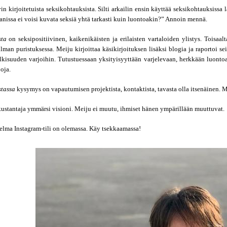
in kirjoitetuista seksikohtauksista. Silti arkailin ensin käyttää seksikohtauksissa 
nissa ei voisi kuvata seksiä yhtä tarkasti kuin luontoakin?” Annoin mennä.
sta
 on seksipositiivinen, kaikenikäisten ja erilaisten vartaloiden ylistys. Toisaal
man puristuksessa. Meiju kirjoittaa käsikirjoituksen lisäksi blogia ja raportoi sei
lkisuuden varjoihin. Tutustuessaan yksityisyyttään varjelevaan, herkkään luonto
joja.
tassa
 kysymys on vapautumisen projektista, kontaktista, tavasta olla itsenäinen. M
ustantaja ymmärsi visioni. Meiju ei muutu, ihmiset hänen ympärillään muuttuvat.
lma Instagram-tili on olemassa. Käy tsekkaamassa!