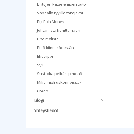
Lintujen katselemisen taito
Vapaalla tyylillä taitajaksi
Big Rich Money
Johtamista kehittämään
Unelmalista
Pidä kiinni kädestäni
Ekotrippi
Syli
Susi joka pelkäsi pimeää
Mikä mieli uskonnoissa?
Credo
Blogi
Yhteystiedot