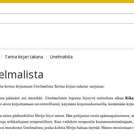
Tarina kirjan takana
Unelmalista
elmalista
hu kertoo kirjastaan Unelmalista Tarina kirjan takana -sarjassa:
essa päässäni soi musiikki. 
Unelmalistan
 lopusta löytyvä soittolista alkaa 
Kika
i aloin kirjoittamaan tavoitteellisesti, käymään kirjoituskursseilla, keräämään kirj
ta sitten päähenkilöni Meiju löysi minut. Hän pohjautui ensin epätasapainoiseen, m
uja seikkailujaan terapeutilleen. Kun vaihdoin terapeutin kustannustoimittajaan,
si muodostui Unelmalista, jonka kohtia Meiju haluaa täyttää. Hänen missiostaan tul