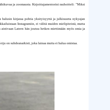
lähikuvaa ja zoomausta. Kirjoittajamentorini rauhoitteli: ”Miksi 
ta halusin kirjassa pohtia yksityisyyttä ja julkisuutta nykyajan 
kkailuistaan Instagramiin, ei välitä muiden mielipiteistä, mutta 
a aistivaan Lateen hän joutuu hetken miettimään myös omia ja 
eiju on suhdeanarkisti, joka lainaa mutta ei halua omistaa.