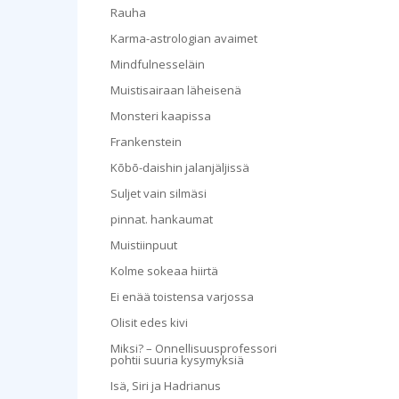
Rauha
Karma-astrologian avaimet
Mindfulnesseläin
Muistisairaan läheisenä
Monsteri kaapissa
Frankenstein
Kōbō-daishin jalanjäljissä
Suljet vain silmäsi
pinnat. hankaumat
Muistiinpuut
Kolme sokeaa hiirtä
Ei enää toistensa varjossa
Olisit edes kivi
Miksi? – Onnellisuusprofessori
pohtii suuria kysymyksiä
Isä, Siri ja Hadrianus