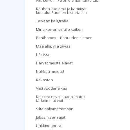
Äiti, kerro mikä on elämän tarkoitus
Kauhea kuolema ja karmivat
kohtalot Suomen historiassa
Taivaan kalligrafia
Minä kerron sinulle kaiken
Panthomes – Pahuuden siemen
Maa alla, yllä taivas
L'Eclisse
Harvat meistä elävät
Nähkää meidät!
Rakastan
Viisi vuodenaikaa
Kaikkea et voi saada, mutta
tärkeimmät voit
Silta näkymättömään
Jaksamisen rajat
Häkkiooppera