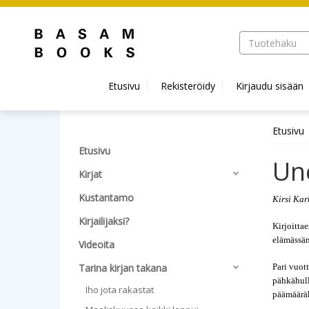
Hyppää pääsisältöön
Etusivu
Rekisteröidy
Kirjaudu sisään
Etusivu
Etusivu
Un
Kirjat
Kustantamo
Kirsi Kar
Kirjailijaksi?
Kirjoitta
elämässän
Videoita
Tarina kirjan takana
Pari vuot
pähkähull
Iho jota rakastat
päämääräk