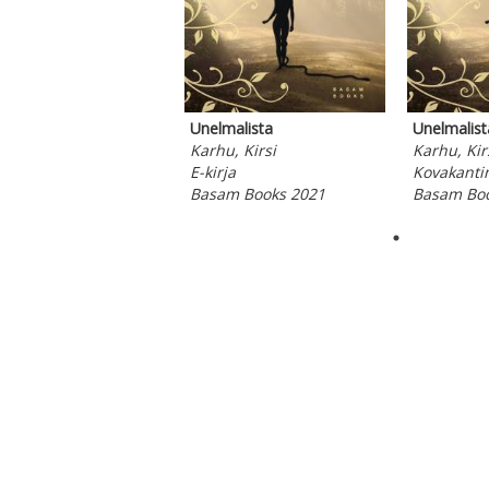
Unelmalista
Unelmalist
Karhu, Kirsi
Karhu, Kir
E-kirja
Kovakantin
Basam Books 2021
Basam Boo
ppää karusellin alkuun