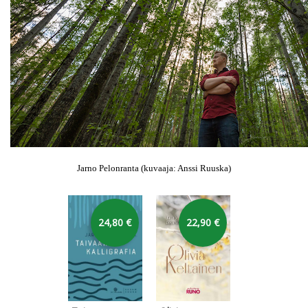
Jarno Pelonranta (kuvaaja: Anssi Ruuska)
Hyppää karusellin yli
24,80 €
22,90 €