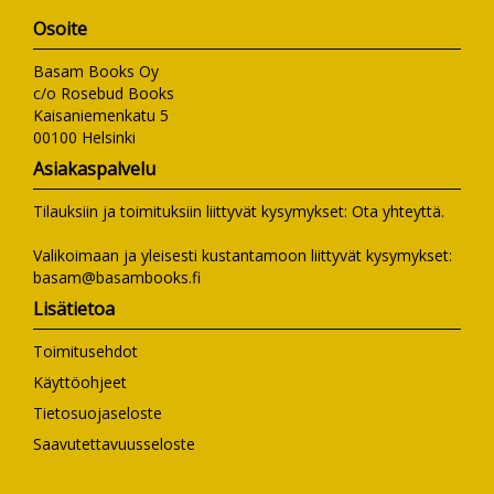
Osoite
Basam Books Oy
c/o Rosebud Books
Kaisaniemenkatu 5
00100 Helsinki
Asiakaspalvelu
Tilauksiin ja toimituksiin liittyvät kysymykset:
Ota yhteyttä
.
Valikoimaan ja yleisesti kustantamoon liittyvät kysymykset:
basam@basambooks.fi
Lisätietoa
Toimitusehdot
Käyttöohjeet
Tietosuojaseloste
Saavutettavuusseloste