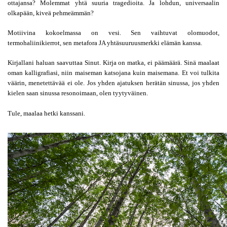
ottajansa? Molemmat yhtä suuria tragedioita. Ja lohdun, universaalin 
olkapään, kiveä pehmeämmän?
Motiivina kokoelmassa on vesi. Sen vaihtuvat olomuodot, 
termohaliinikierrot, sen metafora JA yhtäsuuruusmerkki elämän kanssa.
Kirjallani haluan saavuttaa Sinut. Kirja on matka, ei päämäärä. Sinä maalaat 
oman kalligrafiasi, niin maiseman katsojana kuin maisemana. Et voi tulkita 
väärin, menetettävää ei ole. Jos yhden ajatuksen herätän sinussa, jos yhden 
kielen saan sinussa resonoimaan, olen tyytyväinen.
Tule, maalaa hetki kanssani.