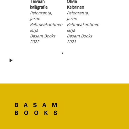
Taivaan
Olivia
kalligrafia
Keltainen
Pelonranta,
Pelonranta,
Jarno
Jarno
Pehmeäkantinen
Pehmeäkantinen
kirja
kirja
Basam Books
Basam Books
2022
2021
Hyppää karusellin alkuun