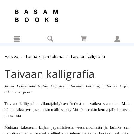
Hyppää pääsisältöön
Etusivu
Tarina kirjan takana
Taivaan kalligrafia
Taivaan kalligrafia
Jarno Pelonranta kertoo kirjastaan Taivaan kalligrafia Tarina kirjan 
takana -sarjassa:
Taivaan kalligrafian alkuräjähdyksen hetkeä on vaikea saavuttaa. Mitä 
lähemmäksi pyrin, sen etäämmälle se käy. Voin kuitenkin kertoa jälkikaiuista 
ja osasista.
Muistan lukeneeni kirjan japanilaisesta teeseremoniasta ja kuinka sen 
harjoittaminen oli monelle elämän mittainen matka; ei koskaan valmiiksi 