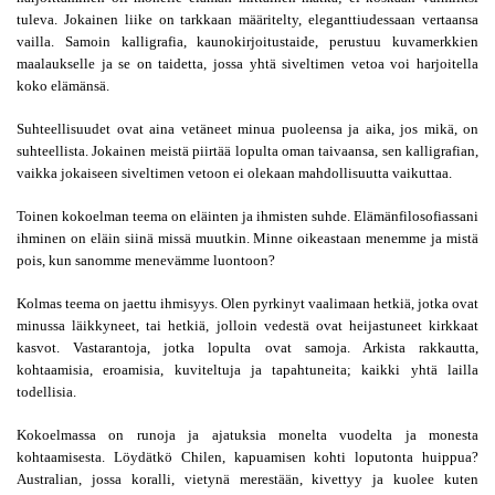
tuleva. Jokainen liike on tarkkaan määritelty, eleganttiudessaan vertaansa 
vailla. Samoin kalligrafia, kaunokirjoitustaide, perustuu kuvamerkkien 
maalaukselle ja se on taidetta, jossa yhtä siveltimen vetoa voi harjoitella 
koko elämänsä.
Suhteellisuudet ovat aina vetäneet minua puoleensa ja aika, jos mikä, on 
suhteellista. Jokainen meistä piirtää lopulta oman taivaansa, sen kalligrafian, 
vaikka jokaiseen siveltimen vetoon ei olekaan mahdollisuutta vaikuttaa.
Toinen kokoelman teema on eläinten ja ihmisten suhde. Elämänfilosofiassani 
ihminen on eläin siinä missä muutkin. Minne oikeastaan menemme ja mistä 
pois, kun sanomme menevämme luontoon?
Kolmas teema on jaettu ihmisyys. Olen pyrkinyt vaalimaan hetkiä, jotka ovat 
minussa läikkyneet, tai hetkiä, jolloin vedestä ovat heijastuneet kirkkaat 
kasvot. Vastarantoja, jotka lopulta ovat samoja. Arkista rakkautta, 
kohtaamisia, eroamisia, kuviteltuja ja tapahtuneita; kaikki yhtä lailla 
todellisia.
Kokoelmassa on runoja ja ajatuksia monelta vuodelta ja monesta 
kohtaamisesta. Löydätkö Chilen, kapuamisen kohti loputonta huippua? 
Australian, jossa koralli, vietynä merestään, kivettyy ja kuolee kuten 