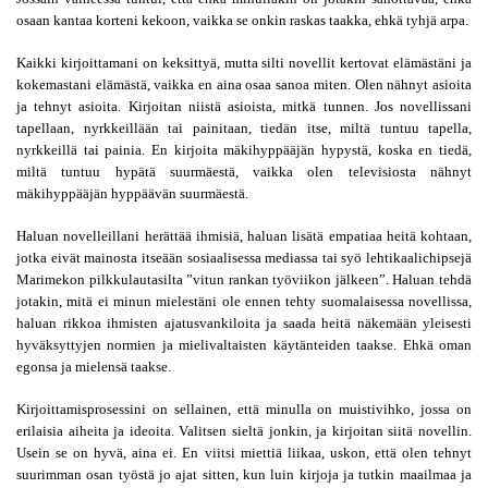
osaan kantaa korteni kekoon, vaikka se onkin raskas taakka, ehkä tyhjä arpa. 
Kaikki kirjoittamani on keksittyä, mutta silti novellit kertovat elämästäni ja 
kokemastani elämästä, vaikka en aina osaa sanoa miten. Olen nähnyt asioita 
ja tehnyt asioita. Kirjoitan niistä asioista, mitkä tunnen. Jos novellissani 
tapellaan, nyrkkeillään tai painitaan, tiedän itse, miltä tuntuu tapella, 
nyrkkeillä tai painia. En kirjoita mäkihyppääjän hypystä, koska en tiedä, 
miltä tuntuu hypätä suurmäestä, vaikka olen televisiosta nähnyt 
mäkihyppääjän hyppäävän suurmäestä.
Haluan novelleillani herättää ihmisiä, haluan lisätä empatiaa heitä kohtaan, 
jotka eivät mainosta itseään sosiaalisessa mediassa tai syö lehtikaalichipsejä 
Marimekon pilkkulautasilta ”vitun rankan työviikon jälkeen”. Haluan tehdä 
jotakin, mitä ei minun mielestäni ole ennen tehty suomalaisessa novellissa, 
haluan rikkoa ihmisten ajatusvankiloita ja saada heitä näkemään yleisesti 
hyväksyttyjen normien ja mielivaltaisten käytänteiden taakse. Ehkä oman 
egonsa ja mielensä taakse.
Kirjoittamisprosessini on sellainen, että minulla on muistivihko, jossa on 
erilaisia aiheita ja ideoita. Valitsen sieltä jonkin, ja kirjoitan siitä novellin. 
Usein se on hyvä, aina ei. En viitsi miettiä liikaa, uskon, että olen tehnyt 
suurimman osan työstä jo ajat sitten, kun luin kirjoja ja tutkin maailmaa ja 