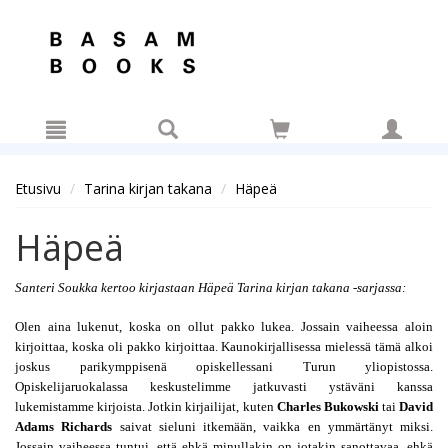
Hyppää pääsisältöön
Etusivu
Tarina kirjan takana
Häpeä
Häpeä
Santeri Soukka kertoo kirjastaan Häpeä Tarina kirjan takana -sarjassa:
Olen aina lukenut, koska on ollut pakko lukea. Jossain vaiheessa aloin 
kirjoittaa, koska oli pakko kirjoittaa. Kaunokirjallisessa mielessä tämä alkoi 
joskus parikymppisenä opiskellessani Turun yliopistossa. 
Opiskelijaruokalassa keskustelimme jatkuvasti ystäväni kanssa 
lukemistamme kirjoista. Jotkin kirjailijat, kuten 
Charles Bukowski
 tai 
David 
Adams Richards
 saivat sieluni itkemään, vaikka en ymmärtänyt miksi. 
Jossain vaiheessa tuntui, että ehkä minullakin on jotakin sanottavaa, ehkä 