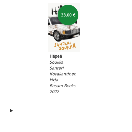
Hyppää karusellin yli
33,00 €
Häpeä
Soukka,
Santeri
Kovakantinen
kirja
Basam Books
2022
Hyppää karusellin alkuun