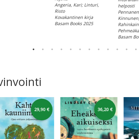
Angeria, Kari; Linturi,
helposti
Risto
Pennanen
Kovakantinen kirja
Kinnunen,
Basam Books 2025
Rahinkain
Pehmeäkan
Basam Bo
ppää karusellin alkuun
invointi
karusellin yli
35,10 €
29,90 €