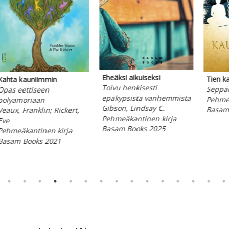
Yhteinen kieli
n kauneudesta
Tunnista 
Traumatietoisuutta
pänen, Mika
Sipponen,
ihmisten kohtaamiseen
meäkantinen kirja
Pehmeäkan
Sarvela, Kati; Auvinen,
am Books 2023
Basam Bo
Elisa
Pehmeäkantinen kirja
Basam Books 2022
ppää karusellin alkuun