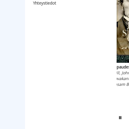
Yhteystiedot
Hann
Hiiri ja mansikka
Kävelyretkiä Lontoon
isku
Minä luen 5
kaduilla
Ab u
Rinne, Susanna; Niemi,
Dickens, Charles
Livi
Jutta
Kovakantinen kirja
Kova
Kovakantinen kirja
Basam Books 2026
Bas
Basam Books 2026
Hy