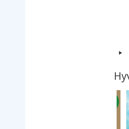
Hy
Hyv
Hyppää 
29,90 €
36,20 €