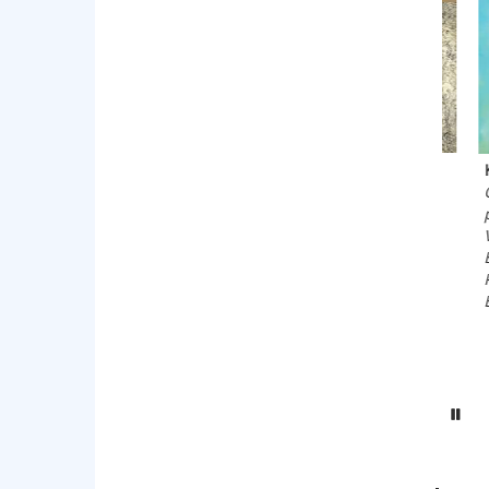
Eheäksi aikuiseksi
Tie
Kahta kauniimmin
Toivu henkisesti
Sep
Opas eettiseen
epäkypsistä vanhemmista
Peh
polyamoriaan
Gibson, Lindsay C.
Bas
Veaux, Franklin; Rickert,
Pehmeäkantinen kirja
Eve
Basam Books 2025
Pehmeäkantinen kirja
Basam Books 2021
Hy