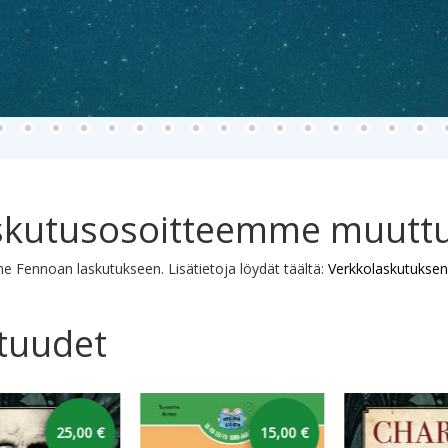
skutusosoitteemme muutt
e Fennoan laskutukseen. Lisätietoja löydät täältä:
Verkkolaskutuksen
tuudet
karusellin yli
30,00 €
20,00 €