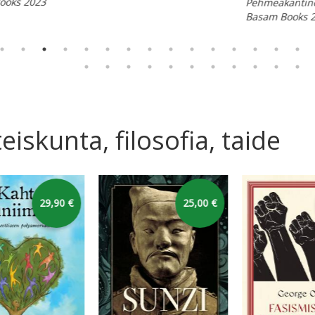
Kovakanti
Basam Bo
ppää karusellin alkuun
eiskunta, filosofia, taide
karusellin yli
27,00 €
29,90 €