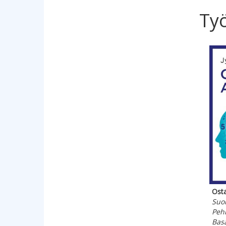
Ty
Hyppää 
Osta
Suom
Peh
Bas