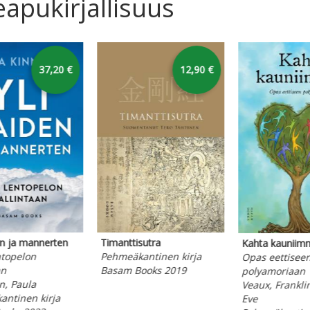
eapukirjallisuus
karusellin yli
36,20 €
19,90 €
ksi aikuiseksi
Wabi Sabi
Suomen Aavemetsästäjät
u henkisesti
Japanilais
Nikkilä, Mika
kypsistä vanhemmista
täydellise
Kovakantinen kirja
on, Lindsay C.
epätäydel
Basam Books 2019
meäkantinen kirja
Kempton,
am Books 2025