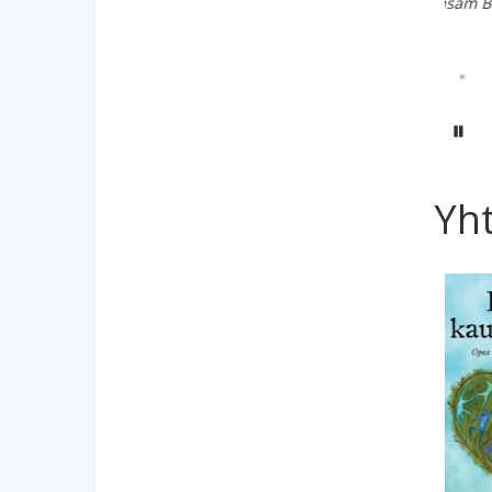
Pehmeäkantinen kirja
Basam Books 2021
Hy
Yht
Hyppää 
25,00 €
19,00 €