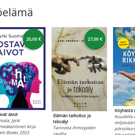
öelämä
karusellin yli
20,00 €
27,00 €
Köyhästä r
vat aivot
Elämän tarkoitus ja
Kuudella 
ala, Jyrki
tekoäly!
miljonääri
meäkantinen kirja
Tarinoita ihmisyyden
pörssikurs
am Books 2023
rajalta
liituraitam