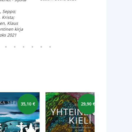
Pehmeäkantinen
, Seppo;
Basam Books 20
 Krista;
en, Klaus
tinen kirja
oks 2021
33,90 €
25,00 €