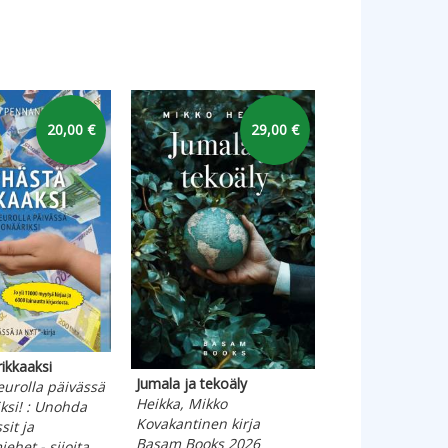
20,00 €
29,00 €
ikkaaksi
Valmentava joht
Jumala ja tekoäly
eurolla päivässä
Opas voiman, v
Heikka, Mikko
ksi! : Unohda
ja myötätunnon
Kovakantinen kirja
sit ja
herättämiseen
Basam Books 2026
iehet - sijoita
Soback, Dan