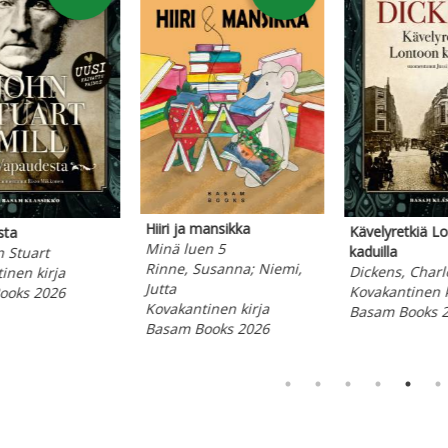
Kävelystä
Thoreau, 
Äänikirja
Basam Bo
ibalin sota. Kohtalon
Ruhtinas
ja.
Machiavelli, Niccolo
rbe condita XXVII
Kovakantinen kirja
us, Titus
Basam Books 2026
kantinen kirja
am Books 2026
ppää karusellin alkuun