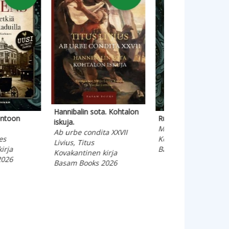
Henry David
oks 2026
Jälki
Pudas, Pekka
Mikromegas
Kovakantinen ki
Filosofinen kertomus
Basam Books 20
Voltaire
Kovakantinen kirja
Basam Books 2026