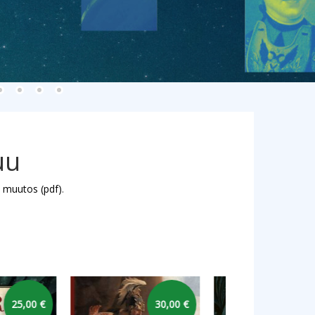
uu
 muutos (pdf)
.
32,00 €
19,00 €