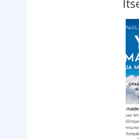
Its
Hyppää 
12,90 €
29,90 €
Eheä
Timanttisutra
Kahta kauniimmin
Toiv
Pehmeäkantinen kirja
Opas eettiseen
epä
Basam Books 2019
polyamoriaan
Gibs
Veaux, Franklin; Rickert,
Peh
Eve
Bas