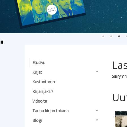
La
Etusivu
Kirjat
Siirrymm
Kustantamo
Kirjailijaksi?
Uu
Videoita
Tarina kirjan takana
Hyppää 
Blogi
15,00 €
25,00 €