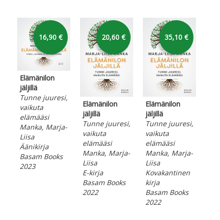
Hyppää karusellin yli
16,90 €
20,60 €
35,10 €
Elämänilon
jäljillä
Tunne juuresi,
Elämänilon
Elämänilon
vaikuta
jäljillä
jäljillä
elämääsi
Tunne juuresi,
Tunne juuresi,
Manka, Marja-
vaikuta
vaikuta
Liisa
elämääsi
elämääsi
Äänikirja
Manka, Marja-
Manka, Marja-
Basam Books
Liisa
Liisa
2023
E-kirja
Kovakantinen
Basam Books
kirja
2022
Basam Books
2022