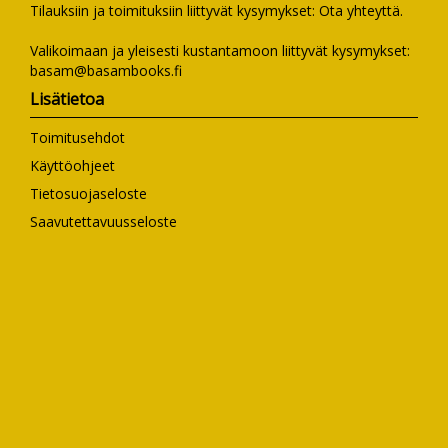
Tilauksiin ja toimituksiin liittyvät kysymykset:
Ota yhteyttä
.
Valikoimaan ja yleisesti kustantamoon liittyvät kysymykset:
basam@basambooks.fi
Lisätietoa
Toimitusehdot
Käyttöohjeet
Tietosuojaseloste
Saavutettavuusseloste