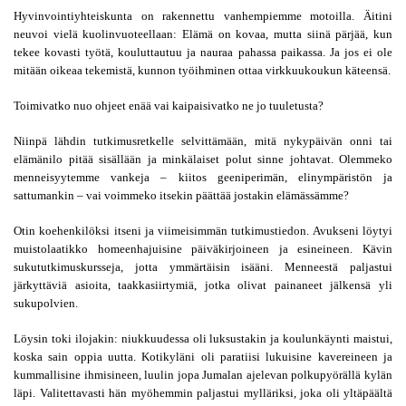
Hyvinvointiyhteiskunta on rakennettu vanhempiemme motoilla. Äitini 
neuvoi vielä kuolinvuoteellaan: Elämä on kovaa, mutta siinä pärjää, kun 
tekee kovasti työtä, kouluttautuu ja nauraa pahassa paikassa. Ja jos ei ole 
mitään oikeaa tekemistä, kunnon työihminen ottaa virkkuukoukun käteensä.
Toimivatko nuo ohjeet enää vai kaipaisivatko ne jo tuuletusta?
Niinpä lähdin tutkimusretkelle selvittämään, mitä nykypäivän onni tai 
elämänilo pitää sisällään ja minkälaiset polut sinne johtavat. Olemmeko 
menneisyytemme vankeja – kiitos geeniperimän, elinympäristön ja 
sattumankin – vai voimmeko itsekin päättää jostakin elämässämme?
Otin koehenkilöksi itseni ja viimeisimmän tutkimustiedon. Avukseni löytyi 
muistolaatikko homeenhajuisine päiväkirjoineen ja esineineen.
Kävin 
sukututkimuskursseja, jotta ymmärtäisin isääni. Menneestä paljastui 
järkyttäviä asioita, taakkasiirtymiä, jotka olivat painaneet jälkensä yli 
sukupolvien.
Löysin toki ilojakin: niukkuudessa oli luksustakin ja koulunkäynti maistui, 
koska sain oppia uutta. Kotikyläni oli paratiisi lukuisine kavereineen ja 
kummallisine ihmisineen, luulin jopa Jumalan ajelevan polkupyörällä kylän 
läpi. Valitettavasti hän myöhemmin paljastui mylläriksi, joka oli yltäpäältä 