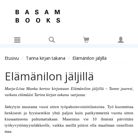
Hyppää pääsisältöön
Etusivu
Tarina kirjan takana
Elämänilon jäljillä
Elämänilon jäljillä
Marja-Liisa Manka kertoo kirjastaan Elämänilon jäljillä – Tunne juuresi, 
vaikuta elämääsi Tarina kirjan takana -sarjassa:
Järkytyin muutama vuosi sitten työpahoinvointitilastoista. Työ kuormittaa 
henkisesti ja fyysisestikin yhtä paljon kuin parikymmentä vuotta sitten 
kiusaamisesta puhumattakaan. Masennus vie 10 ihmistä päivittäin 
työkyvyttömyyseläkkeelle, vaikka meillä pitäisi olla maailman onnellisin 
maa.