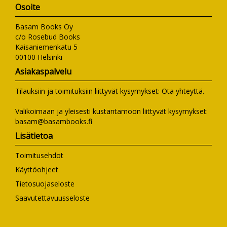
Osoite
Basam Books Oy
c/o Rosebud Books
Kaisaniemenkatu 5
00100 Helsinki
Asiakaspalvelu
Tilauksiin ja toimituksiin liittyvät kysymykset:
Ota yhteyttä
.
Valikoimaan ja yleisesti kustantamoon liittyvät kysymykset:
basam@basambooks.fi
Lisätietoa
Toimitusehdot
Käyttöohjeet
Tietosuojaseloste
Saavutettavuusseloste