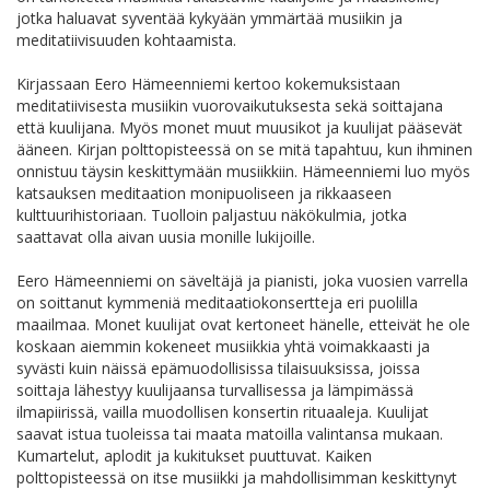
jotka haluavat syventää kykyään ymmärtää musiikin ja
meditatiivisuuden kohtaamista.
Kirjassaan Eero Hämeenniemi kertoo kokemuksistaan
meditatiivisesta musiikin vuorovaikutuksesta sekä soittajana
että kuulijana. Myös monet muut muusikot ja kuulijat pääsevät
ääneen. Kirjan polttopisteessä on se mitä tapahtuu, kun ihminen
onnistuu täysin keskittymään musiikkiin. Hämeenniemi luo myös
katsauksen meditaation monipuoliseen ja rikkaaseen
kulttuurihistoriaan. Tuolloin paljastuu näkökulmia, jotka
saattavat olla aivan uusia monille lukijoille.
Eero Hämeenniemi on säveltäjä ja pianisti, joka vuosien varrella
on soittanut kymmeniä meditaatiokonsertteja eri puolilla
maailmaa. Monet kuulijat ovat kertoneet hänelle, etteivät he ole
koskaan aiemmin kokeneet musiikkia yhtä voimakkaasti ja
syvästi kuin näissä epämuodollisissa tilaisuuksissa, joissa
soittaja lähestyy kuulijaansa turvallisessa ja lämpimässä
ilmapiirissä, vailla muodollisen konsertin rituaaleja. Kuulijat
saavat istua tuoleissa tai maata matoilla valintansa mukaan.
Kumartelut, aplodit ja kukitukset puuttuvat. Kaiken
polttopisteessä on itse musiikki ja mahdollisimman keskittynyt