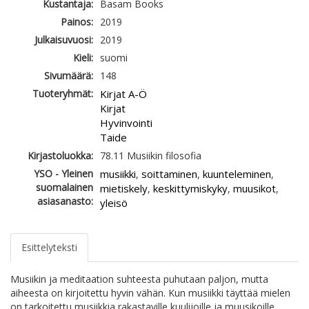
Kustantaja:
Basam Books
Painos:
2019
Julkaisuvuosi:
2019
Kieli:
suomi
Sivumäärä:
148
Tuoteryhmät:
Kirjat A-Ö
Kirjat
Hyvinvointi
Taide
Kirjastoluokka:
78.11 Musiikin filosofia
YSO - Yleinen
musiikki
soittaminen
kuunteleminen
,
,
,
suomalainen
mietiskely
keskittymiskyky
muusikot
,
,
,
asiasanasto:
yleisö
Esittelyteksti
Musiikin ja meditaation suhteesta puhutaan paljon, mutta
aiheesta on kirjoitettu hyvin vähän. Kun musiikki täyttää mielen
on tarkoitettu musiikkia rakastaville kuulijoille ja muusikoille,