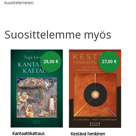
kuunteleminen.
Suosittelemme myös
29,00 €
27,00 €
Kantaattikattaus
Tun
Kestävä henkinen