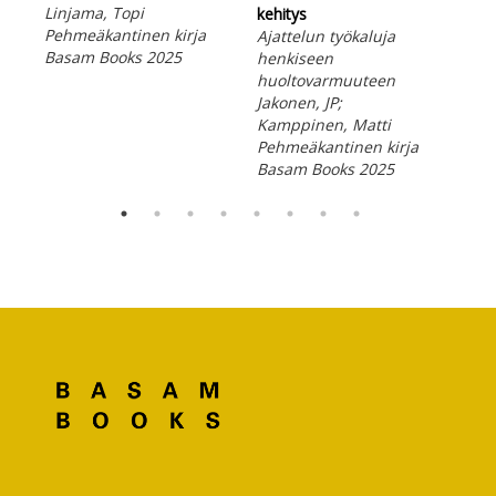
Linjama, Topi
Sip
kehitys
Pehmeäkantinen kirja
Peh
Ajattelun työkaluja
Basam Books 2025
Bas
henkiseen
huoltovarmuuteen
Jakonen, JP;
Kamppinen, Matti
Pehmeäkantinen kirja
Basam Books 2025