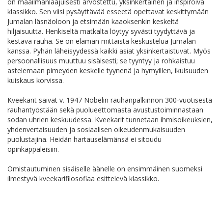
on maailmanlaajuisesti arvostettu, yksinkertainen ja inspiroiva
klassikko. Sen viisi pysäyttävää esseetä opettavat keskittymään
Jumalan läsnäoloon ja etsimään kaaoksenkin keskeltä
hiljaisuutta. Henkiseltä matkalta löytyy syvästi tyydyttävä ja
kestävä rauha. Se on elämän mittaista keskustelua Jumalan
kanssa. Pyhän läheisyydessä kaikki asiat yksinkertaistuvat. Myös
persoonallisuus muuttuu sisäisesti; se tyyntyy ja rohkaistuu
astelemaan pimeyden keskelle tyynenä ja hymyillen, ikuisuuden
kuiskaus korvissa.
Kveekarit saivat v. 1947 Nobelin rauhanpalkinnon 300-vuotisesta
rauhantyöstään sekä puolueettomasta avustustoiminnastaan
sodan uhrien keskuudessa. Kveekarit tunnetaan ihmisoikeuksien,
yhdenvertaisuuden ja sosiaalisen oikeudenmukaisuuden
puolustajina. Heidän hartauselämänsä ei sitoudu
opinkappaleisiin.
Omistautuminen sisäiselle äänelle on ensimmäinen suomeksi
ilmestyvä kveekarifilosofiaa esittelevä klassikko.