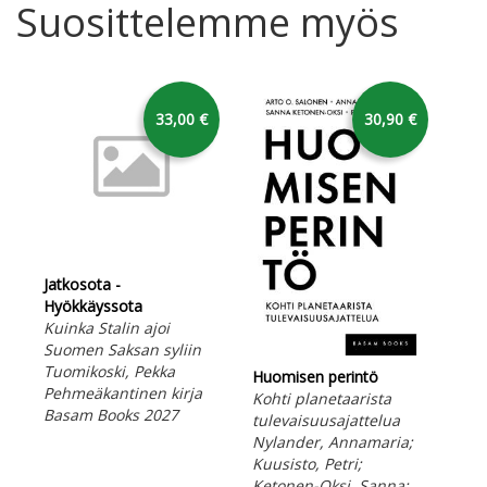
Suosittelemme myös
33,00 €
30,90 €
Jatkosota -
Hyökkäyssota
Kuinka Stalin ajoi
Suomen Saksan syliin
Tuomikoski, Pekka
Huomisen perintö
Vii
Pehmeäkantinen kirja
Kohti planetaarista
Tho
Basam Books 2027
tulevaisuusajattelua
Kov
Nylander, Annamaria;
Bas
Kuusisto, Petri;
Ketonen-Oksi, Sanna;