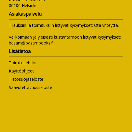
00100 Helsinki
Asiakaspalvelu
Tilauksiin ja toimituksiin liittyvät kysymykset:
Ota yhteyttä
.
Valikoimaan ja yleisesti kustantamoon liittyvät kysymykset:
basam@basambooks.fi
Lisätietoa
Toimitusehdot
Käyttöohjeet
Tietosuojaseloste
Saavutettavuusseloste