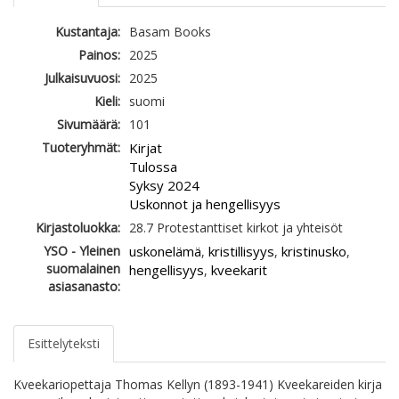
Kustantaja:
Basam Books
Painos:
2025
Julkaisuvuosi:
2025
Kieli:
suomi
Sivumäärä:
101
Tuoteryhmät:
Kirjat
Tulossa
Syksy 2024
Uskonnot ja hengellisyys
Kirjastoluokka:
28.7 Protestanttiset kirkot ja yhteisöt
YSO - Yleinen
uskonelämä
kristillisyys
kristinusko
,
,
,
suomalainen
hengellisyys
kveekarit
,
asiasanasto:
Esittelyteksti
Kveekariopettaja Thomas Kellyn (1893-1941) Kveekareiden kirja