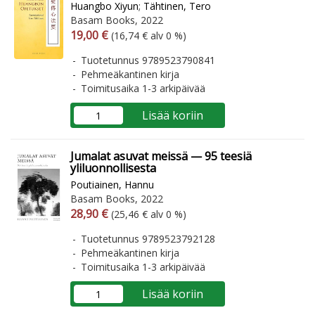
Huangbo Xiyun
;
Tähtinen, Tero
Basam Books, 2022
Arvonlisäverollinen hinta
Arvonlisäveroton hinta
19,00 €
(16,74 € alv 0 %)
Tuotetunnus 9789523790841
Pehmeäkantinen kirja
Toimitusaika 1-3 arkipäivää
Lisää koriin
Jumalat asuvat meissä — 95 teesiä
yliluonnollisesta
Poutiainen, Hannu
Basam Books, 2022
Arvonlisäverollinen hinta
Arvonlisäveroton hinta
28,90 €
(25,46 € alv 0 %)
Tuotetunnus 9789523792128
Pehmeäkantinen kirja
Toimitusaika 1-3 arkipäivää
Lisää koriin