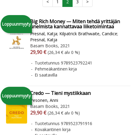
<
1
2
3
>
Big Rich Money — Miten tehdä yrittäjän
Loppuunmyyty
unelmista kannattavaa liiketoimintaa
Presnal, Katja
;
Kilpatrick Brathwaite, Candice
;
Presnal, Katja
Basam Books, 2021
Arvonlisäverollinen hinta
Arvonlisäveroton hinta
29,90 €
(26,34 € alv 0 %)
Tuotetunnus 9789523792241
Pehmeäkantinen kirja
Ei saatavilla
Credo — Tieni mystiikkaan
Loppuunmyyty
Pesonen, Anni
Basam Books, 2021
Arvonlisäverollinen hinta
Arvonlisäveroton hinta
29,90 €
(26,34 € alv 0 %)
Tuotetunnus 9789523791916
Kovakantinen kirja