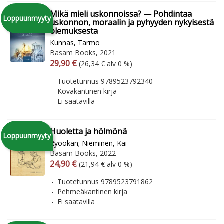
Mikä mieli uskonnoissa? — Pohdintaa
Loppuunmyyty
uskonnon, moraalin ja pyhyyden nykyisestä
olemuksesta
Kunnas, Tarmo
Basam Books, 2021
Arvonlisäverollinen hinta
Arvonlisäveroton hinta
29,90 €
(26,34 € alv 0 %)
Tuotetunnus 9789523792340
Kovakantinen kirja
Ei saatavilla
Huoletta ja hölmönä
Loppuunmyyty
Ryookan
;
Nieminen, Kai
Basam Books, 2022
Arvonlisäverollinen hinta
Arvonlisäveroton hinta
24,90 €
(21,94 € alv 0 %)
Tuotetunnus 9789523791862
Pehmeäkantinen kirja
Ei saatavilla