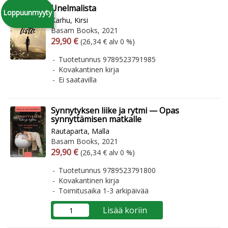
Unelmalista
Loppuunmyyty
Karhu, Kirsi
Basam Books, 2021
Arvonlisäverollinen hinta
Arvonlisäveroton hinta
29,90 €
(26,34 € alv 0 %)
Tuotetunnus 9789523791985
Kovakantinen kirja
Ei saatavilla
Synnytyksen liike ja rytmi — Opas
synnyttämisen matkalle
Rautaparta, Malla
Basam Books, 2021
Arvonlisäverollinen hinta
Arvonlisäveroton hinta
29,90 €
(26,34 € alv 0 %)
Tuotetunnus 9789523791800
Kovakantinen kirja
Toimitusaika 1-3 arkipäivää
Lisää koriin