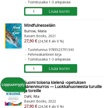
Toimitusaika 1-3 arkipäivää
Lisää koriin
Mindfulnesseläin
Burrow, Maria
Basam Books, 2021
Arvonlisäverollinen hinta
Arvonlisäveroton hinta
27,90 €
(24,58 € alv 0 %)
Tuotetunnus 9789523791343
Pehmeäkantinen kirja
Toimitusaika 1-3 arkipäivää
Lisää koriin
Suomi toisena kielenä -opetuksen
Loppuunmyyty
äänenmurros — Luokkahuoneesta turuille
ja toreille
Dahl, Rita
Basam Books, 2022
Arvonlisäverollinen hinta
Arvonlisäveroton hinta
27,90 €
(24,58 € alv 0 %)