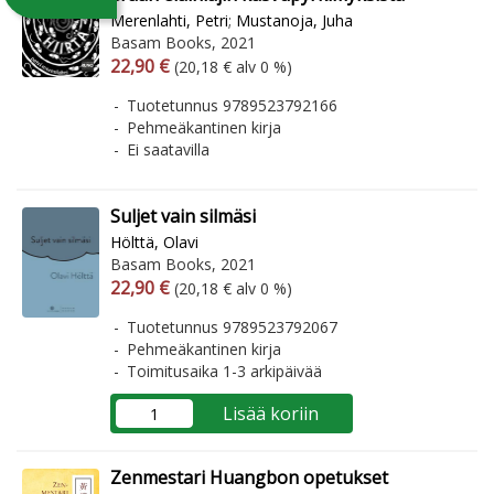
Merenlahti, Petri
;
Mustanoja, Juha
Basam Books, 2021
Arvonlisäverollinen hinta
Arvonlisäveroton hinta
22,90 €
(20,18 € alv 0 %)
Tuotetunnus 9789523792166
Pehmeäkantinen kirja
Ei saatavilla
Suljet vain silmäsi
Hölttä, Olavi
Basam Books, 2021
Arvonlisäverollinen hinta
Arvonlisäveroton hinta
22,90 €
(20,18 € alv 0 %)
Tuotetunnus 9789523792067
Pehmeäkantinen kirja
Toimitusaika 1-3 arkipäivää
Lisää koriin
Zenmestari Huangbon opetukset