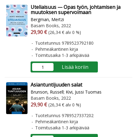
Uteliaisuus — Opas työn, johtamisen ja
muutoksen supervoimaan
Bergman, Mertzi
Basam Books, 2022
Arvonlisäverollinen hinta
Arvonlisäveroton hinta
29,90 €
(26,34 € alv 0 %)
Tuotetunnus 9789523792180
Pehmeäkantinen kirja
Toimitusaika 1-3 arkipäivää
Lisää koriin
Asiantuntijuuden salat
Brunson, Russell
;
Kivi, Jussi Tuomas
Basam Books, 2022
Arvonlisäverollinen hinta
Arvonlisäveroton hinta
29,90 €
(26,34 € alv 0 %)
Tuotetunnus 9789527337202
Pehmeäkantinen kirja
Toimitusaika 1-3 arkipäivää