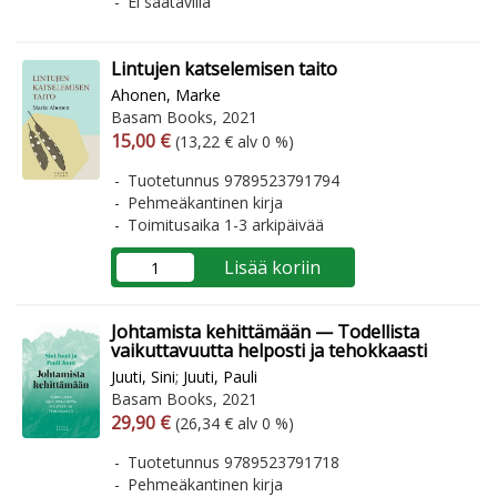
Ei saatavilla
Lintujen katselemisen taito
Ahonen, Marke
Basam Books, 2021
Arvonlisäverollinen hinta
Arvonlisäveroton hinta
15,00 €
(13,22 € alv 0 %)
Tuotetunnus 9789523791794
Pehmeäkantinen kirja
Toimitusaika 1-3 arkipäivää
Lisää koriin
Johtamista kehittämään — Todellista
vaikuttavuutta helposti ja tehokkaasti
Juuti, Sini
;
Juuti, Pauli
Basam Books, 2021
Arvonlisäverollinen hinta
Arvonlisäveroton hinta
29,90 €
(26,34 € alv 0 %)
Tuotetunnus 9789523791718
Pehmeäkantinen kirja