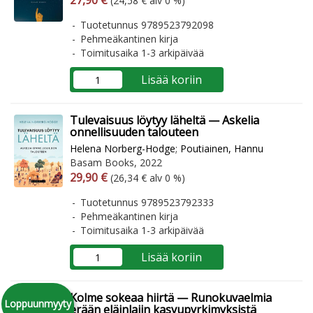
27,90 €
(24,58 € alv 0 %)
Tuotetunnus 9789523792098
Pehmeäkantinen kirja
Toimitusaika 1-3 arkipäivää
Lisää koriin
Tulevaisuus löytyy läheltä — Askelia
onnellisuuden talouteen
Helena Norberg-Hodge
;
Poutiainen, Hannu
Basam Books, 2022
Arvonlisäverollinen hinta
Arvonlisäveroton hinta
29,90 €
(26,34 € alv 0 %)
Tuotetunnus 9789523792333
Pehmeäkantinen kirja
Toimitusaika 1-3 arkipäivää
Lisää koriin
Kolme sokeaa hiirtä — Runokuvaelmia
Loppuunmyyty
erään eläinlajin kasvupyrkimyksistä