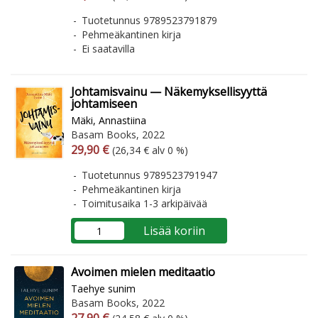
Tuotetunnus 9789523791879
Pehmeäkantinen kirja
Ei saatavilla
Johtamisvainu — Näkemyksellisyyttä
johtamiseen
Mäki, Annastiina
Basam Books, 2022
Arvonlisäverollinen hinta
Arvonlisäveroton hinta
29,90 €
(26,34 € alv 0 %)
Tuotetunnus 9789523791947
Pehmeäkantinen kirja
Toimitusaika 1-3 arkipäivää
Lisää koriin
Avoimen mielen meditaatio
Taehye sunim
Basam Books, 2022
Arvonlisäverollinen hinta
Arvonlisäveroton hinta