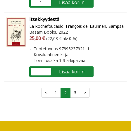
Lisää koriin
Itsekkyydestä
La Rochefoucauld, François de
;
Laurinen, Sampsa
Basam Books, 2022
Arvonlisäverollinen hinta
Arvonlisäveroton hinta
25,00 €
(22,03 € alv 0 %)
Tuotetunnus 9789523792111
Kovakantinen kirja
Toimitusaika 1-3 arkipäivää
Lisää koriin
<
1
2
3
>