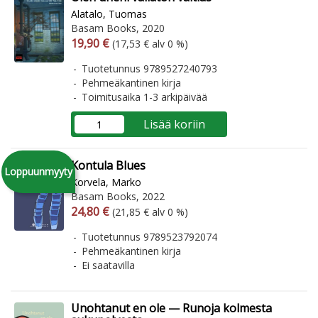
Alatalo, Tuomas
Basam Books, 2020
Arvonlisäverollinen hinta
Arvonlisäveroton hinta
19,90 €
(17,53 € alv 0 %)
Tuotetunnus 9789527240793
Pehmeäkantinen kirja
Toimitusaika 1-3 arkipäivää
Lisää koriin
Kontula Blues
Loppuunmyyty
Korvela, Marko
Basam Books, 2022
Arvonlisäverollinen hinta
Arvonlisäveroton hinta
24,80 €
(21,85 € alv 0 %)
Tuotetunnus 9789523792074
Pehmeäkantinen kirja
Ei saatavilla
Unohtanut en ole — Runoja kolmesta