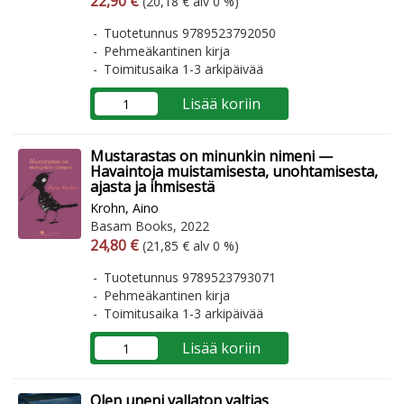
22,90 €
(20,18 € alv 0 %)
Tuotetunnus 9789523792050
Pehmeäkantinen kirja
Toimitusaika 1-3 arkipäivää
Lisää koriin
Mustarastas on minunkin nimeni —
Havaintoja muistamisesta, unohtamisesta,
ajasta ja ihmisestä
Krohn, Aino
Basam Books, 2022
Arvonlisäverollinen hinta
Arvonlisäveroton hinta
24,80 €
(21,85 € alv 0 %)
Tuotetunnus 9789523793071
Pehmeäkantinen kirja
Toimitusaika 1-3 arkipäivää
Lisää koriin
Olen uneni vallaton valtias