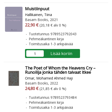
Muistiinpuut
Hallikainen, Tiina
Basam Books, 2021
Arvonlisäverollinen hinta
Arvonlisäveroton hinta
22,90 €
(20,18 € alv 0 %)
Tuotetunnus 9789523792043
Pehmeäkantinen kirja
Toimitusaika 1-3 arkipäivää
Lisää koriin
The Poet of Whom the Heavens Cry –
Runoilija jonka tähden taivaat itkee
Omar, Mohamed Ahmed Haji
Basam Books, 2022
Arvonlisäverollinen hinta
Arvonlisäveroton hinta
24,80 €
(21,85 € alv 0 %)
Tuotetunnus 9789523793484
Pehmeäkantinen kirja
Toimitusaika 1-3 arkipäivää