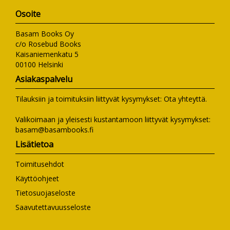
Osoite
Basam Books Oy
c/o Rosebud Books
Kaisaniemenkatu 5
00100 Helsinki
Asiakaspalvelu
Tilauksiin ja toimituksiin liittyvät kysymykset:
Ota yhteyttä
.
Valikoimaan ja yleisesti kustantamoon liittyvät kysymykset:
basam@basambooks.fi
Lisätietoa
Toimitusehdot
Käyttöohjeet
Tietosuojaseloste
Saavutettavuusseloste