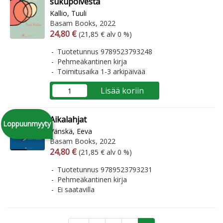
sukupolvesta
Kallio, Tuuli
Basam Books, 2022
Arvonlisäverollinen hinta
Arvonlisäveroton hinta
24,80 €
(21,85 € alv 0 %)
Tuotetunnus 9789523793248
Pehmeäkantinen kirja
Toimitusaika 1-3 arkipäivää
Lisää koriin
Aikalahjat
Loppuunmyyty
Vänskä, Eeva
Basam Books, 2022
Arvonlisäverollinen hinta
Arvonlisäveroton hinta
24,80 €
(21,85 € alv 0 %)
Tuotetunnus 9789523793231
Pehmeäkantinen kirja
Ei saatavilla