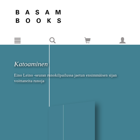
Hyppää pääsisältöön
Katoaminen
Eino Leino -seuran runokilpailussa jaetun ensimmäisen sijan
voittaneita runoja