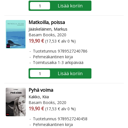
Lisää koriin
Matkoilla, poissa
Jääskeläinen, Markus
Basam Books, 2020
Arvonlisäverollinen hinta
Arvonlisäveroton hinta
19,90 €
(17,53 € alv 0 %)
Tuotetunnus 9789527240786
Pehmeäkantinen kirja
Toimitusaika 1-3 arkipäivää
Lisää koriin
Pyhä voima
Kakko, Kiia
Basam Books, 2020
Arvonlisäverollinen hinta
Arvonlisäveroton hinta
19,90 €
(17,53 € alv 0 %)
Tuotetunnus 9789527240458
Pehmeäkantinen kirja