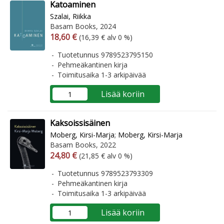
Katoaminen
Szalai, Riikka
Basam Books, 2024
Arvonlisäverollinen hinta
Arvonlisäveroton hinta
18,60 €
(16,39 € alv 0 %)
Tuotetunnus 9789523795150
Pehmeäkantinen kirja
Toimitusaika 1-3 arkipäivää
Lisää koriin
Kaksoissisäinen
Moberg, Kirsi-Marja
;
Moberg, Kirsi-Marja
Basam Books, 2022
Arvonlisäverollinen hinta
Arvonlisäveroton hinta
24,80 €
(21,85 € alv 0 %)
Tuotetunnus 9789523793309
Pehmeäkantinen kirja
Toimitusaika 1-3 arkipäivää
Lisää koriin