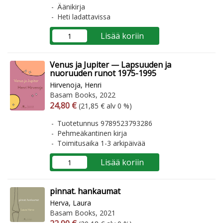
Äänikirja
Heti ladattavissa
Lisää koriin
Venus ja Jupiter — Lapsuuden ja
nuoruuden runot 1975-1995
Hirvenoja, Henri
Basam Books, 2022
Arvonlisäverollinen hinta
Arvonlisäveroton hinta
24,80 €
(21,85 € alv 0 %)
Tuotetunnus 9789523793286
Pehmeäkantinen kirja
Toimitusaika 1-3 arkipäivää
Lisää koriin
pinnat. hankaumat
Herva, Laura
Basam Books, 2021
Arvonlisäverollinen hinta
Arvonlisäveroton hinta