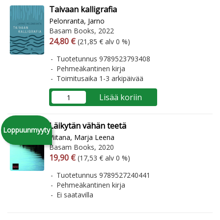
Taivaan kalligrafia
Pelonranta, Jarno
Basam Books, 2022
Arvonlisäverollinen hinta
Arvonlisäveroton hinta
24,80 €
(21,85 € alv 0 %)
Tuotetunnus 9789523793408
Pehmeäkantinen kirja
Toimitusaika 1-3 arkipäivää
Lisää koriin
Läikytän vähän teetä
Loppuunmyyty
Viitana, Marja Leena
Basam Books, 2020
Arvonlisäverollinen hinta
Arvonlisäveroton hinta
19,90 €
(17,53 € alv 0 %)
Tuotetunnus 9789527240441
Pehmeäkantinen kirja
Ei saatavilla