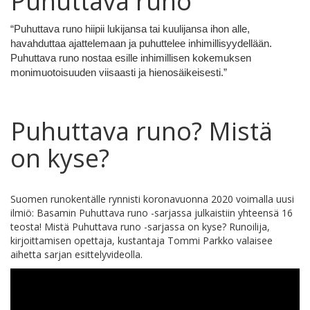
Puhuttava runo
“
Puhuttava runo hiipii lukijansa tai kuulijansa ihon alle,
havahduttaa ajattelemaan ja puhuttelee inhimillisyydellään.
Puhuttava runo nostaa esille inhimillisen kokemuksen
monimuotoisuuden viisaasti ja hienosäikeisesti.”
Puhuttava runo? Mistä
on kyse?
Suomen runokentälle rynnisti koronavuonna 2020 voimalla uusi
ilmiö: Basamin Puhuttava runo -sarjassa julkaistiin yhteensä 16
teosta! Mistä Puhuttava runo -sarjassa on kyse? Runoilija,
kirjoittamisen opettaja, kustantaja Tommi Parkko valaisee
aihetta sarjan esittelyvideolla.
Upotettu Youtube video