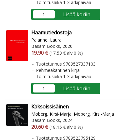
Toimitusaika 1-3 arkipäivää
Lisää koriin
Haamutiedostoja
Palanne, Laura
Basam Books, 2020
Arvonlisäverollinen hinta
Arvonlisäveroton hinta
19,90 €
(17,53 € alv 0 %)
Tuotetunnus 9789527337103
Pehmeäkantinen kirja
Toimitusaika 1-3 arkipäivää
Lisää koriin
Kaksoissisäinen
Moberg, Kirsi-Marja
;
Moberg, Kirsi-Marja
Basam Books, 2024
Arvonlisäverollinen hinta
Arvonlisäveroton hinta
20,60 €
(18,15 € alv 0 %)
Tuotetunnus 9789523795129