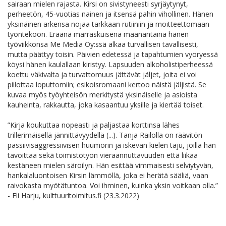
sairaan mielen rajasta. Kirsi on sivistyneesti syrjäytynyt,
perheetön, 45-vuotias nainen ja itsensä pahin vihollinen. Hänen
yksinäinen arkensa nojaa tarkkaan rutiiniin ja moitteettomaan
työntekoon. Eräänä marraskuisena maanantaina hänen
työviikkonsa Me Media Oy:ssä alkaa turvallisen tavallisesti,
mutta päättyy toisin. Päivien edetessä ja tapahtumien vyöryessä
köysi hänen kaulallaan kiristyy. Lapsuuden alkoholistiperheessä
koettu väkivalta ja turvattomuus jättävät jäljet, joita ei voi
piilottaa loputtomiin; esikoisromaani kertoo näistä jäljistä. Se
kuvaa myös työyhteisön merkitystä yksinäiselle ja asioista
kauheinta, rakkautta, joka kasaantuu yksille ja kiertää toiset.
”Kirja koukuttaa nopeasti ja paljastaa korttinsa lähes
trillerimäisellä jännittävyydellä (...). Tanja Railolla on räävitön
passiivisaggressiivisen huumorin ja iskevän kielen taju, joilla hän
tavoittaa sekä toimistotyön vieraannuttavuuden että liikaa
kestäneen mielen säröilyn. Hän esittää vimmaisesti selviytyvän,
hankalaluontoisen Kirsin lämmöllä, joka ei herätä sääliä, vaan
raivokasta myötätuntoa. Voi ihminen, kuinka yksin voitkaan olla.”
- Eli Harju, kulttuuritoimitus.fi (23.3.2022)