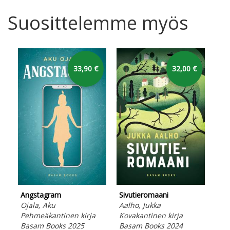
Suosittelemme myös
33,90 €
32,00 €
Angstagram
Sivutieromaani
Tun
Ojala, Aku
Aalho, Jukka
Ori
Pehmeäkantinen kirja
Kovakantinen kirja
Peh
Basam Books 2025
Basam Books 2024
Bas