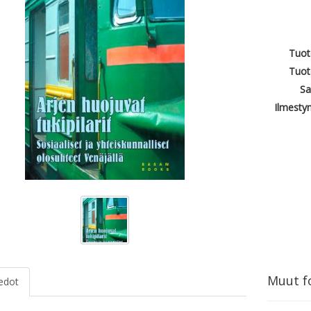
Tuot
Tuot
Sa
Ilmesty
Muut fo
iedot