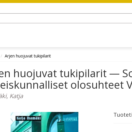
Arjen huojuvat tukipilarit
en huojuvat tukipilarit — So
eiskunnalliset olosuhteet V
ki, Katja
Tuotet