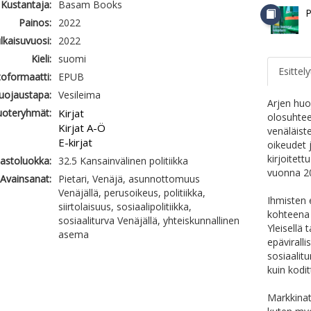
Kustantaja:
Basam Books
P
Painos:
2022
ulkaisuvuosi:
2022
Kieli:
suomi
Esittely
oformaatti:
EPUB
uojaustapa:
Vesileima
Arjen huoj
uoteryhmät:
Kirjat
olosuhtee
Kirjat A-Ö
venäläist
E-kirjat
oikeudet 
kirjoitet
jastoluokka:
32.5 Kansainvälinen politiikka
vuonna 2
Avainsanat:
Pietari, Venäjä, asunnottomuus
Venäjällä, perusoikeus, politiikka,
Ihmisten 
siirtolaisuus, sosiaalipolitiikka,
kohteena o
sosiaaliturva Venäjällä, yhteiskunnallinen
Yleisellä 
asema
epävirall
sosiaali
kuin kodi
Markkinat