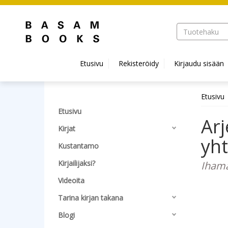
Hyppää pääsisältöön
Etusivu
Rekisteröidy
Kirjaudu sisään
Etusivu
Etusivu
Arj
Kirjat
yht
Kustantamo
Kirjailijaksi?
Ihamä
Videoita
Tarina kirjan takana
Blogi