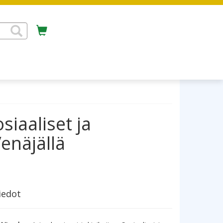
siaaliset ja
enäjällä
iedot