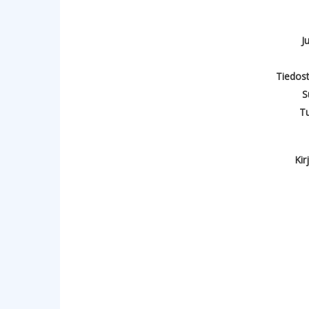
J
Tiedost
S
T
Kir