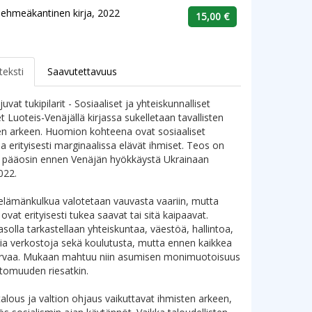
ehmeäkantinen kirja, 2022
15,00 €
teksti
Saavutettavuus
uvat tukipilarit - Sosiaaliset ja yhteiskunnalliset
t Luoteis-Venäjällä kirjassa sukelletaan tavallisten
en arkeen. Huomion kohteena ovat sosiaaliset
ja erityisesti marginaalissa elävät ihmiset. Teos on
tu pääosin ennen Venäjän hyökkäystä Ukrainaan
022.
elämänkulkua valotetaan vauvasta vaariin, mutta
vat erityisesti tukea saavat tai sitä kaipaavat.
tasolla tarkastellaan yhteiskuntaa, väestöä, hallintoa,
isia verkostoja sekä koulutusta, mutta ennen kaikkea
turvaa. Mukaan mahtuu niin asumisen monimuotoisuus
ttomuuden riesatkin.
alous ja valtion ohjaus vaikuttavat ihmisten arkeen,