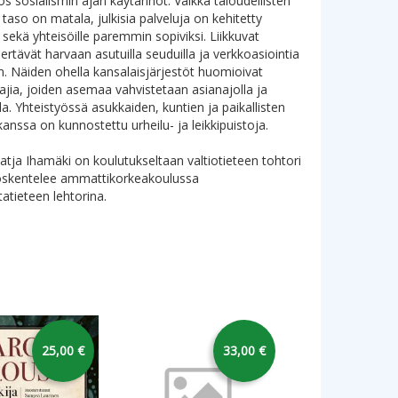
s sosialismin ajan käytännöt. Vaikka taloudellisten
 taso on matala, julkisia palveluja on kehitetty
 sekä yhteisöille paremmin sopiviksi. Liikkuvat
iertävät harvaan asutuilla seuduilla ja verkkoasiointia
n. Näiden ohella kansalaisjärjestöt huomioivat
oajia, joiden asemaa vahvistetaan asianajolla ja
la. Yhteistyössä asukkaiden, kuntien ja paikallisten
kanssa on kunnostettu urheilu- ja leikkipuistoja.
 Katja Ihamäki on koulutukseltaan valtiotieteen tohtori
yöskentelee ammattikorkeakoulussa
tatieteen lehtorina.
25,00 €
33,00 €