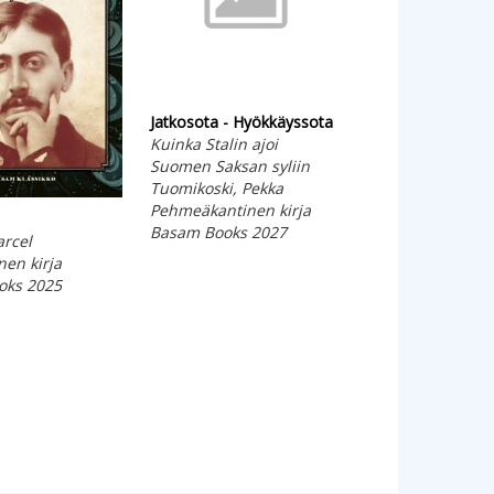
Jatkosota - Hyökkäyssota
Kuinka Stalin ajoi
Suomen Saksan syliin
Tuomikoski, Pekka
Pehmeäkantinen kirja
Elämän kauneus
Basam Books 2027
arcel
Krishnamurtin p
nen kirja
Krishnamurti, J
oks 2025
Pehmeäkantinen
Basam Books 20