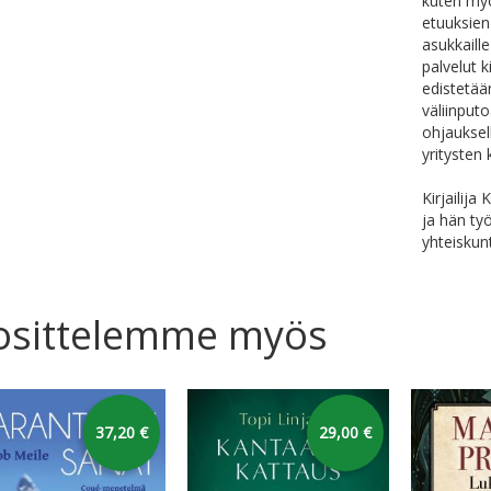
kuten myö
etuuksien
asukkaille
palvelut k
edistetää
väliinput
ohjauksel
yritysten 
Kirjailija
ja hän t
yhteiskun
osittelemme myös
37,20 €
29,00 €