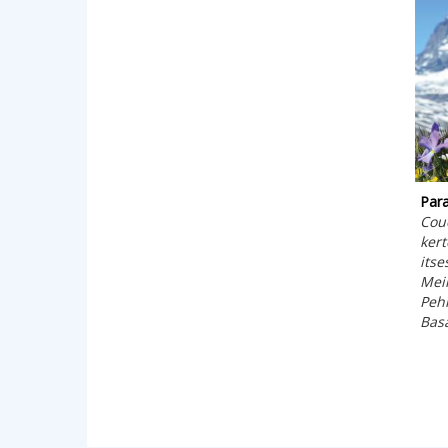
Para
Cou
ker
itse
Meil
Peh
Bas