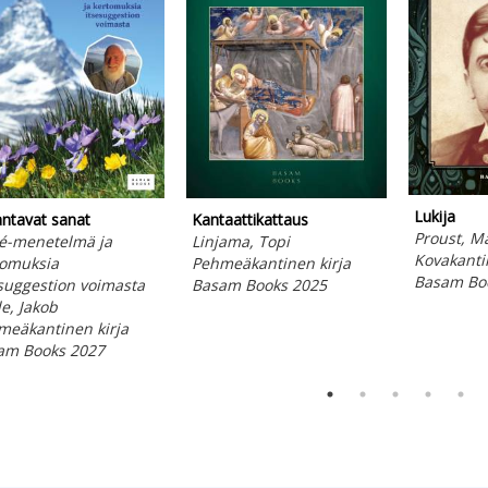
Lukija
ntavat sanat
Kantaattikattaus
Proust, M
é-menetelmä ja
Linjama, Topi
Kovakanti
tomuksia
Pehmeäkantinen kirja
Basam Bo
suggestion voimasta
Basam Books 2025
e, Jakob
meäkantinen kirja
am Books 2027