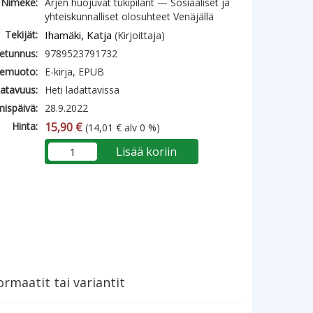
Nimeke:
Arjen huojuvat tukipilarit — Sosiaaliset ja
yhteiskunnalliset olosuhteet Venäjällä
Tekijät:
Ihamäki, Katja
(Kirjoittaja)
etunnus:
9789523791732
emuoto:
E-kirja, EPUB
atavuus:
Heti ladattavissa
mispäivä:
28.9.2022
Hinta:
15,90 €
(14,01 € alv 0 %)
Lisää koriin
rmaatit tai variantit