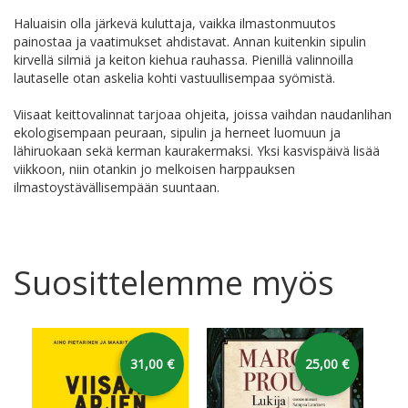
Haluaisin olla järkevä kuluttaja, vaikka ilmastonmuutos
painostaa ja vaatimukset ahdistavat. Annan kuitenkin sipulin
kirvellä silmiä ja keiton kiehua rauhassa. Pienillä valinnoilla
lautaselle otan askelia kohti vastuullisempaa syömistä.
Viisaat keittovalinnat tarjoaa ohjeita, joissa vaihdan naudanlihan
ekologisempaan peuraan, sipulin ja herneet luomuun ja
lähiruokaan sekä kerman kaurakermaksi. Yksi kasvispäivä lisää
viikkoon, niin otankin jo melkoisen harppauksen
ilmastoystävällisempään suuntaan.
Suosittelemme myös
31,00 €
25,00 €