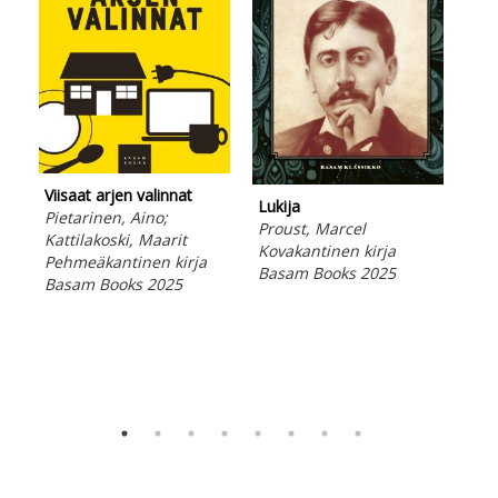
Viisaat arjen valinnat
Lukija
Une
Pietarinen, Aino;
Proust, Marcel
Lep
Kattilakoski, Maarit
Kovakantinen kirja
Kat
Pehmeäkantinen kirja
Basam Books 2025
Peh
Basam Books 2025
Bas