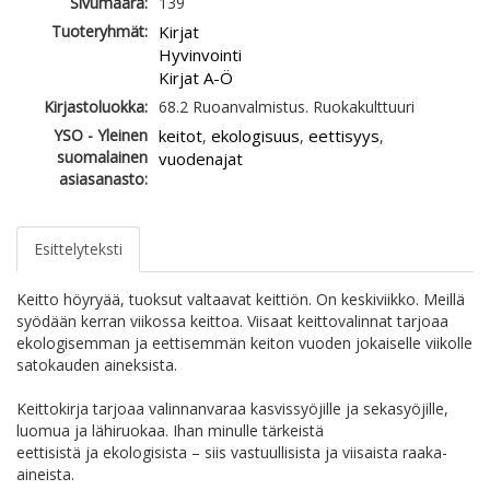
Sivumäärä:
139
Tuoteryhmät:
Kirjat
Hyvinvointi
Kirjat A-Ö
Kirjastoluokka:
68.2 Ruoanvalmistus. Ruokakulttuuri
YSO - Yleinen
keitot
ekologisuus
eettisyys
,
,
,
suomalainen
vuodenajat
asiasanasto:
Esittelyteksti
Keitto höyryää, tuoksut valtaavat keittiön. On keskiviikko. Meillä
syödään kerran viikossa keittoa. Viisaat keittovalinnat tarjoaa
ekologisemman ja eettisemmän keiton vuoden jokaiselle viikolle
satokauden aineksista.
Keittokirja tarjoaa valinnanvaraa kasvissyöjille ja sekasyöjille,
luomua ja lähiruokaa. Ihan minulle tärkeistä
eettisistä ja ekologisista – siis vastuullisista ja viisaista raaka-
aineista.