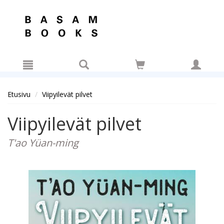
Hyppää pääsisältöön
Etusivu
Viipyilevät pilvet
Viipyilevät pilvet
T'ao Yüan-ming