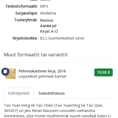
Tiedostoformaatti:
MP3
Suojaustapa:
Vesileima
Tuoteryhmät:
Runous
Äänikirjat
Kirjat A-Ö
Kirjastoluokka:
82.2 Suomenkieliset runot
Muut formaatit tai variantit
Pehmeäkantinen kirja, 2016
19,90 €
Liepeelliset pehmeät kannet
Esittelyteksti
Saavutettavuus
Tao Yuan-ming eli Tao Chien (Tao Yuanming tai Tao Qian,
365427) on yksi Kiinan klassisen runouden varhaisista
mestareista, jota monet myöhemmät suuret runoilijat kuten Li