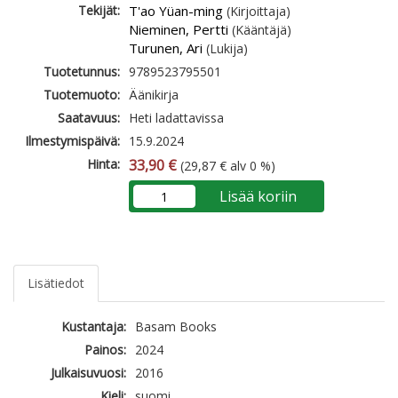
Tekijät:
T'ao Yüan-ming
(Kirjoittaja)
Nieminen, Pertti
(Kääntäjä)
Turunen, Ari
(Lukija)
Tuotetunnus:
9789523795501
Tuotemuoto:
Äänikirja
Saatavuus:
Heti ladattavissa
Ilmestymispäivä:
15.9.2024
Hinta:
33,90 €
(29,87 € alv 0 %)
Lisää koriin
Lisätiedot
Kustantaja:
Basam Books
Painos:
2024
Julkaisuvuosi:
2016
Kieli:
suomi