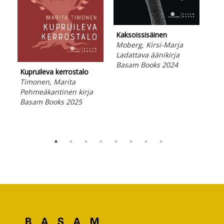
Kaksoissisäinen
Moberg, Kirsi-Marja
Ladattava äänikirja
Basam Books 2024
Dji
Kupruileva kerrostalo
Hir
Timonen, Marita
Peh
Pehmeäkantinen kirja
Bas
Basam Books 2025