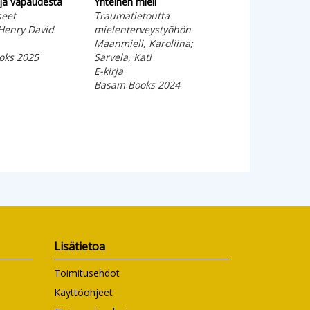
ä ja vapaudesta
Yhteinen mieli
Galenos
seet
Traumatietoutta
Lääkärin kirjoitu
Henry David
mielenterveystyöhön
sielusta
Maanmieli, Karoliina;
Galenos; Ahone
oks 2025
Sarvela, Kati
Kovakantinen ki
E-kirja
Basam Books 20
Basam Books 2024
Lisätietoa
Toimitusehdot
Käyttöohjeet