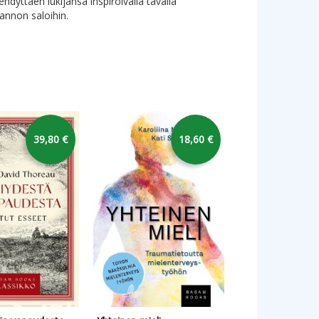
rehdyttäen lukijansa inspiroivalla tavalla
annon saloihin.
39,80 €
18,60 €