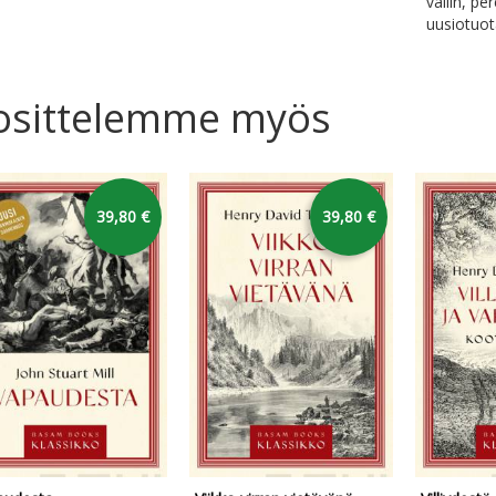
väliin, pe
uusiotuot
osittelemme myös
39,80 €
39,80 €