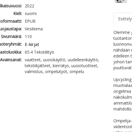
ulkaisuvuosi:
2022
Kieli:
suomi
Esittely
oformaatti:
EPUB
uojaustapa:
Vesileima
Olemme gl
Sivumäärä:
110
tuotantom
uoteryhmät:
E-kirjat
luonnonva
nähdään r
jastoluokka:
65.4 Tekstiilityö
edelleen 
Avainsanat:
vaatteet, uusiokäyttö, uudelleenkäyttö,
johon tar
tekstiilijätteet, kierrätys, uusiotuotteet,
puuttuvat
valmistus, ompelutyöt, ompelu
Upcycling
muotialaa
ongelmia 
näkökulma
ammattila
mahdollis
Ompelija- 
viidentoi