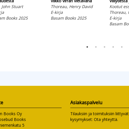
audesta
Viikko virran vietävänä
Villiydest
, John Stuart
Thoreau, Henry David
Kootut es
rja
E-kirja
Thoreau, 
am Books 2025
Basam Books 2025
E-kirja
Basam Bo
te
Asiakaspalvelu
m Books Oy
Tilauksiin ja toimituksiin liittyvät
osebud Books
kysymykset:
Ota yhteyttä
.
niemenkatu 5