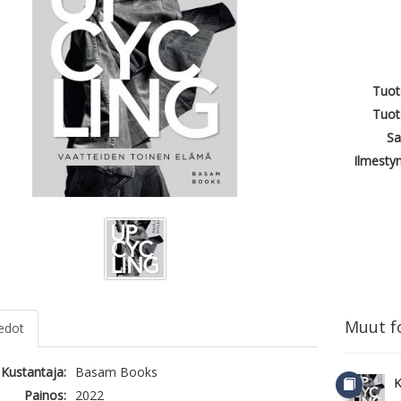
Tuot
Tuot
Sa
Ilmesty
Muut fo
iedot
Kustantaja:
Basam Books
K
Painos:
2022