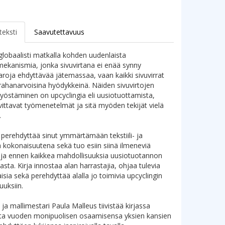
teksti
Saavutettavuus
obaalisti matkalla kohden uudenlaista
ekanismia, jonka sivuvirtana ei enää synny
roja ehdyttävää jätemassaa, vaan kaikki sivuvirrat
ahanarvoisina hyödykkeinä. Näiden sivuvirtojen
työstäminen on upcyclingia eli uusiotuottamista,
vittavat työmenetelmät ja sitä myöden tekijät vielä
.
 perehdyttää sinut ymmärtämään tekstiili- ja
 kokonaisuutena sekä tuo esiin siinä ilmeneviä
ja ennen kaikkea mahdollisuuksia uusiotuotannon
sta. Kirja innostaa alan harrastajia, ohjaa tulevia
isia sekä perehdyttää alalla jo toimivia upcyclingin
uuksiin.
ja mallimestari Paula Malleus tiivistää kirjassa
sta vuoden monipuolisen osaamisensa yksien kansien