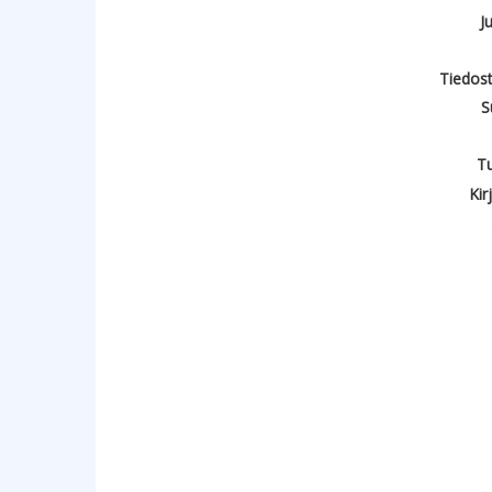
J
Tiedost
S
T
Kir