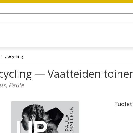
Upcycling
ycling — Vaatteiden toine
us, Paula
Tuotet