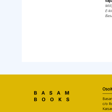
Vap
Mill
E-ki
Bas
Osoi
Basa
c/o R
Kaisa