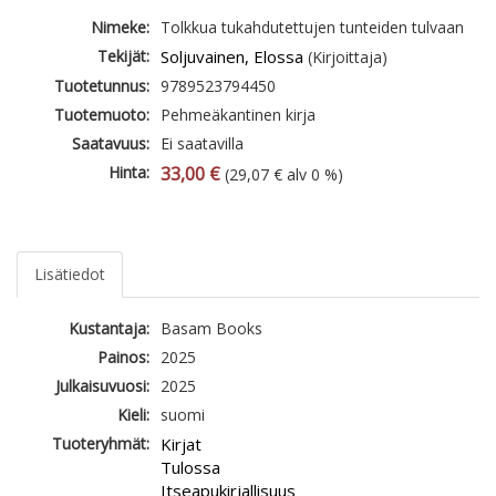
Nimeke:
Tolkkua tukahdutettujen tunteiden tulvaan
Tekijät:
Soljuvainen, Elossa
(Kirjoittaja)
Tuotetunnus:
9789523794450
Tuotemuoto:
Pehmeäkantinen kirja
Saatavuus:
Ei saatavilla
Hinta:
33,00 €
(29,07 € alv 0 %)
Lisätiedot
Kustantaja:
Basam Books
Painos:
2025
Julkaisuvuosi:
2025
Kieli:
suomi
Tuoteryhmät:
Kirjat
Tulossa
Itseapukirjallisuus