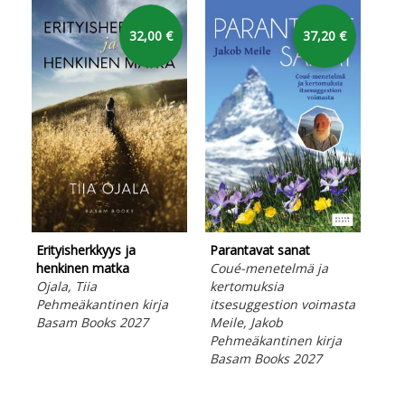
32,00 €
37,20 €
Erityisherkkyys ja
Parantavat sanat
Pel
henkinen matka
Coué-menetelmä ja
Koh
Ojala, Tiia
kertomuksia
el
Pehmeäkantinen kirja
itsesuggestion voimasta
Kin
Basam Books 2027
Meile, Jakob
Peh
Pehmeäkantinen kirja
Bas
Basam Books 2027