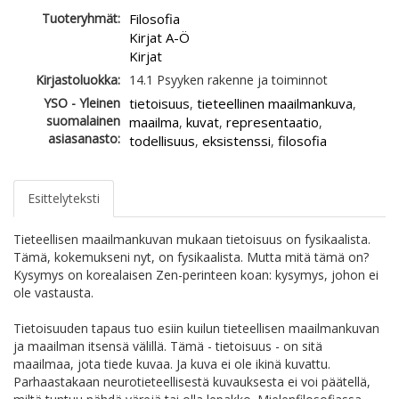
Tuoteryhmät:
Filosofia
Kirjat A-Ö
Kirjat
Kirjastoluokka:
14.1 Psyyken rakenne ja toiminnot
YSO - Yleinen
tietoisuus
tieteellinen maailmankuva
,
,
suomalainen
maailma
kuvat
representaatio
,
,
,
asiasanasto:
todellisuus
eksistenssi
filosofia
,
,
Esittelyteksti
Tieteellisen maailmankuvan mukaan tietoisuus on fysikaalista.
Tämä, kokemukseni nyt, on fysikaalista. Mutta mitä tämä on?
Kysymys on korealaisen Zen-perinteen koan: kysymys, johon ei
ole vastausta.
Tietoisuuden tapaus tuo esiin kuilun tieteellisen maailmankuvan
ja maailman itsensä välillä. Tämä - tietoisuus - on sitä
maailmaa, jota tiede kuvaa. Ja kuva ei ole ikinä kuvattu.
Parhaastakaan neurotieteellisestä kuvauksesta ei voi päätellä,