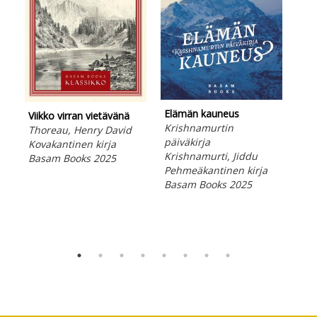
Elämän kauneus
Viikko virran vietävänä
Eri
Krishnamurtin
Thoreau, Henry David
hen
päiväkirja
Kovakantinen kirja
Oja
Krishnamurti, Jiddu
Basam Books 2025
Peh
Pehmeäkantinen kirja
Bas
Basam Books 2025