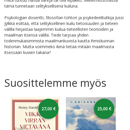
miltä tuntuu nähdä värejä tai olla lepakko. Mielenfilosofiassa
tämä tunnetaan selityksellisenä kuiluna.
Psykologian dosentti, filosofian tohtori ja psykedeelitutkija Jussi
Jylkkä esittää, että selityksellinen kuilu tietoisuuden ja tieteen
välillä heijastaa laajemmin kuilua tieteellisten teorioiden ja
maailman itsensä välillä. Tiede tarjoaa yhden
todenmukaisimmista maailmankuvista kautta ihmiskunnan
historian. Mutta voimmeko ikinä tietää mitään maailmasta
itsessään kuvien takana?
Suosittelemme myös
27,00 €
25,00 €