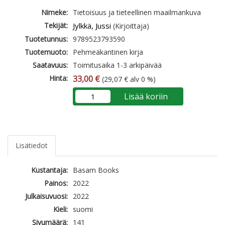
Nimeke:
Tietoisuus ja tieteellinen maailmankuva
Tekijät:
Jylkkä, Jussi
(Kirjoittaja)
Tuotetunnus:
9789523793590
Tuotemuoto:
Pehmeäkantinen kirja
Saatavuus:
Toimitusaika 1-3 arkipäivää
Hinta:
33,00 €
(29,07 € alv 0 %)
Lisää koriin
Lisätiedot
Kustantaja:
Basam Books
Painos:
2022
Julkaisuvuosi:
2022
Kieli:
suomi
Sivumäärä:
141