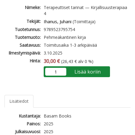
Nimeke:
Terapeuttiset tarinat — Kirjallisuusterapiaa
4
Tekijät:
Ihanus, Juhani
(Toimittaja)
Tuotetunnus:
9789523795754
Tuotemuoto:
Pehmeäkantinen kirja
Saatavuus:
Toimitusaika 1-3 arkipäivää
Ilmestymispäivä:
3.10.2025
Hinta:
30,00 €
(26,43 € alv 0 %)
Lisää koriin
Lisätiedot
Kustantaja:
Basam Books
Painos:
2025
Julkaisuvuosi:
2025