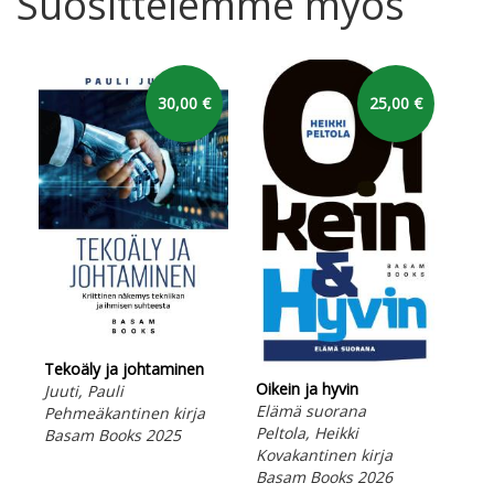
Suosittelemme myös
30,00 €
25,00 €
Une
Tekoäly ja johtaminen
Lep
Oikein ja hyvin
Juuti, Pauli
Kat
Elämä suorana
Pehmeäkantinen kirja
Peh
Peltola, Heikki
Basam Books 2025
Bas
Kovakantinen kirja
Basam Books 2026