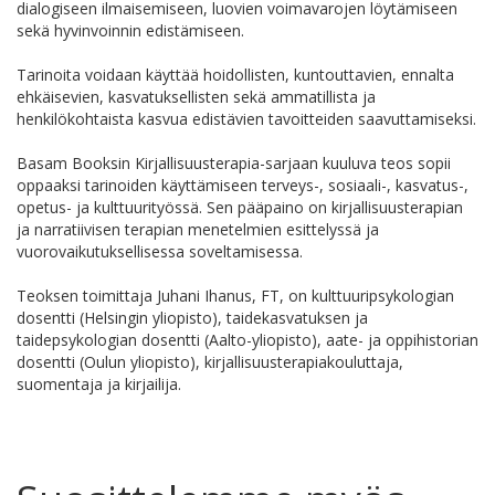
dialogiseen ilmaisemiseen, luovien voimavarojen löytämiseen
sekä hyvinvoinnin edistämiseen.
Tarinoita voidaan käyttää hoidollisten, kuntouttavien, ennalta
ehkäisevien, kasvatuksellisten sekä ammatillista ja
henkilökohtaista kasvua edistävien tavoitteiden saavuttamiseksi.
Basam Booksin Kirjallisuusterapia-sarjaan kuuluva teos sopii
oppaaksi tarinoiden käyttämiseen terveys-, sosiaali-, kasvatus-,
opetus- ja kulttuurityössä. Sen pääpaino on kirjallisuusterapian
ja narratiivisen terapian menetelmien esittelyssä ja
vuorovaikutuksellisessa soveltamisessa.
Teoksen toimittaja Juhani Ihanus, FT, on kulttuuripsykologian
dosentti (Helsingin yliopisto), taidekasvatuksen ja
taidepsykologian dosentti (Aalto-yliopisto), aate- ja oppihistorian
dosentti (Oulun yliopisto), kirjallisuusterapiakouluttaja,
suomentaja ja kirjailija.