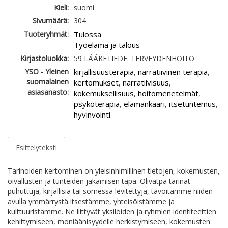
Kieli:
suomi
Sivumäärä:
304
Tuoteryhmät:
Tulossa
Työelämä ja talous
Kirjastoluokka:
59 LÄÄKETIEDE. TERVEYDENHOITO
YSO - Yleinen
kirjallisuusterapia
narratiivinen terapia
,
,
suomalainen
kertomukset
narratiivisuus
,
,
asiasanasto:
kokemuksellisuus
hoitomenetelmät
,
,
psykoterapia
elämänkaari
itsetuntemus
,
,
,
hyvinvointi
Esittelyteksti
Tarinoiden kertominen on yleisinhimillinen tietojen, kokemusten,
oivallusten ja tunteiden jakamisen tapa. Olivatpa tarinat
puhuttuja, kirjallisia tai somessa levitettyjä, tavoitamme niiden
avulla ymmärrystä itsestämme, yhteisöistämme ja
kulttuuristamme. Ne liittyvät yksilöiden ja ryhmien identiteettien
kehittymiseen, moniäänisyydelle herkistymiseen, kokemusten