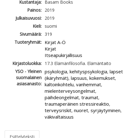
Kustantaja:
Basam Books
Painos:
2019
Julkaisuvuosi:
2019
Kieli:
suomi
Sivumäärä:
319
Tuoteryhmät:
Kirjat A-Ö
Kirjat
Itseapukirjallisuus
Kirjastoluokka:
17.3 Elämänfilosofia. Elämäntaito
YSO - Yleinen
psykologia
kehityspsykologia
lapset
,
,
suomalainen
(ikäryhmät)
lapsuus
kokemukset
,
,
,
asiasanasto:
kaltoinkohtelu
vanhemmat
,
,
mielenterveysongelmat
,
päihdeongelmat
traumat
,
,
traumaperäinen stressireaktio
,
terveysriskit
nuoret
syrjäytyminen
,
,
,
väkivaltaisuus
Esittelyteksti