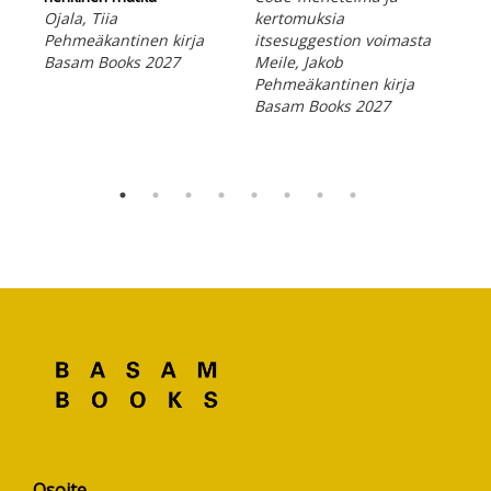
Ojala, Tiia
kertomuksia
Aja
Pehmeäkantinen kirja
itsesuggestion voimasta
hen
Basam Books 2027
Meile, Jakob
huo
Pehmeäkantinen kirja
Jak
Basam Books 2027
Kam
Peh
Bas
Osoite