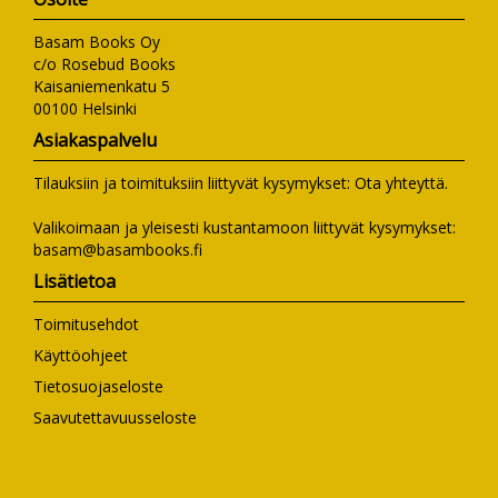
Basam Books Oy
c/o Rosebud Books
Kaisaniemenkatu 5
00100 Helsinki
Asiakaspalvelu
Tilauksiin ja toimituksiin liittyvät kysymykset:
Ota yhteyttä
.
Valikoimaan ja yleisesti kustantamoon liittyvät kysymykset:
basam@basambooks.fi
Lisätietoa
Toimitusehdot
Käyttöohjeet
Tietosuojaseloste
Saavutettavuusseloste