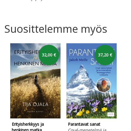
Suosittelemme myös
32,00 €
37,20 €
Erityisherkkyys ja
Parantavat sanat
Kes
henkinen matka
Coué-menetelmä ja
keh