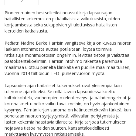
Pioneerimainen bestselleriksi noussut kirja lapsuusajan
haitallisten kokemusten pitkäaikaisista vaikutuksista, niiden
korjaamisesta sekä sukupolvien yli ulottuvissa haitallisten
kierteiden katkaisusta.
Pediatri Nadine Burke Harrisin vangitseva kirja on kuvaus nuoren
lääkärin intohimosta auttaa potilaitaan, löytää toimivia
ratkaisuja monimuotoisiin ongelmiin, levittää tietoa ja vaikuttaa
päätöksentekoelimiin. Harrisin intohimo rakentaa parempaa
maailmaa ulottuu pieneltä klinikalta eri puolille maailmaa tulisen,
vuonna 2014 taltioidun TED- puheenvuoron myötä.
Lapsuuden ajan haitalliset kokemukset ovat yleisempiä kuin
tulemme ajatelleeksi. Se millä tavoin lapsuudessa koettu
kaltoinkohtelu, vanhempien mielenterveys- ja päihdeongelmat ja
kotona koettu pelko vaikuttavat meihin, on hyvin ajankohtainen
kysymys. Tämän kirjan sanoma on käänteentekevän tärkeä, kun
pohditaan nuorten syrjäytymistä, väkivallan periytymistä ja
lasten kokemia haastavia tilanteita. Kirja tarjoaa tutkimukseen
nojaavaa tietoa näiden suurten, kansantaloudellisesti
merkittävien kysymysten ratkaisemiseksi.