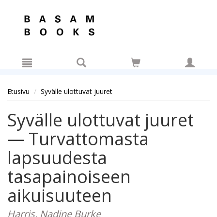
Hyppää pääsisältöön
Etusivu
Syvälle ulottuvat juuret
Syvälle ulottuvat juuret
— Turvattomasta
lapsuudesta
tasapainoiseen
aikuisuuteen
Harris, Nadine Burke