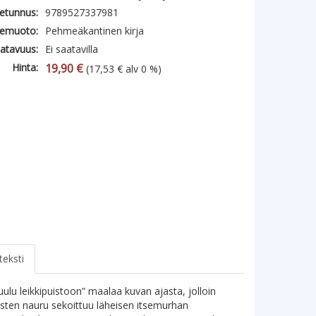
etunnus:
9789527337981
emuoto:
Pehmeäkantinen kirja
atavuus:
Ei saatavilla
Hinta:
19,90 €
(17,53 € alv 0 %)
teksti
uulu leikkipuistoon” maalaa kuvan ajasta, jolloin
asten nauru sekoittuu läheisen itsemurhan