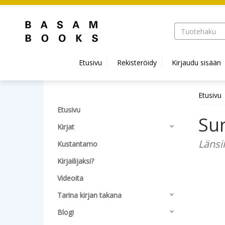
Hyppää pääsisältöön
Etusivu
Rekisteröidy
Kirjaudu sisään
Etusivu
Etusivu
Sur
Kirjat
Länsil
Kustantamo
Kirjailijaksi?
Videoita
Tarina kirjan takana
Blogi