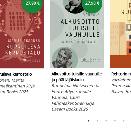
27,90 €
27,90 €
Alkusoitto tulisille vaunuille
Rehtorin 
uileva kerrostalo
ja päättäjäislaulu
Vartiainen
onen, Marita
Runoelma Nietzschen ja
Pehmeäkan
meäkantinen kirja
Endre Adyn runoille
Basam Bo
am Books 2025
Vanhala, Lauri
Pehmeäkantinen kirja
Basam Books 2026