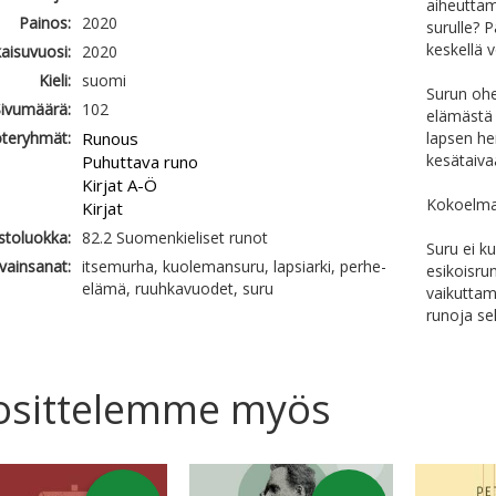
aiheuttam
Painos:
2020
surulle? 
keskellä v
kaisuvuosi:
2020
Kieli:
suomi
Surun ohe
ivumäärä:
102
elämästä 
teryhmät:
Runous
lapsen he
kesätaivaa
Puhuttava runo
Kirjat A-Ö
Kokoelma 
Kirjat
astoluokka:
82.2 Suomenkieliset runot
Suru ei k
vainsanat:
itsemurha, kuolemansuru, lapsiarki, perhe-
esikoisru
elämä, ruuhkavuodet, suru
vaikuttami
runoja se
osittelemme myös