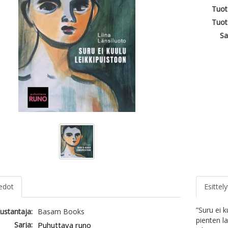
Tuot
Tuot
Sa
iedot
Esittely
”Suru ei k
ustantaja:
Basam Books
pienten l
Sarja:
Puhuttava runo