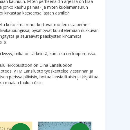
aan kauhuun. Miten perheenäidin arjessa on tilaa
Paljonko kauhu painaa? Ja miten kuolemansurun
oi kirkastaa katseensa lasten äänille?
lla kokoelma runot kertovat modernista perhe-
kivikaupungissa, pysähtyvät kuuntelemaan nukkuvan
ngitystä ja seuraavat pääskysten kirkumista
lla.
kysyy, mikä on tärkeintä, kun aika on loppumassa.
uulu leikkipuistoon on Liina Länsiluodon
noteos. VTM Länsiluoto työskentelee viestinnän ja
sen parissa päivisin, hoitaa lapsia iltaisin ja kirjoittaa
kä maalaa tauluja öisin.