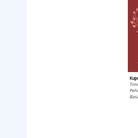
Kupr
Tim
Peh
Bas