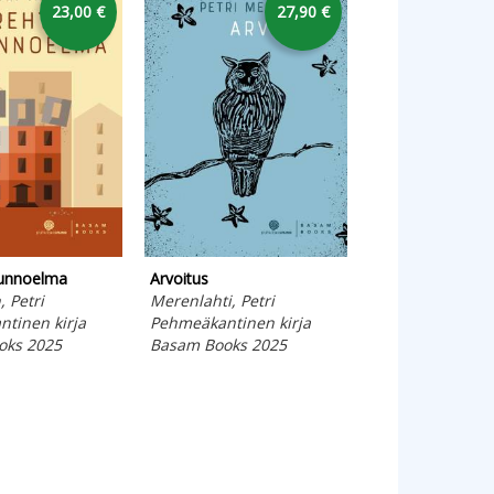
23,00 €
27,90 €
Djiboutin aaviko
runnoelma
Arvoitus
Hirvenoja, Henr
, Petri
Merenlahti, Petri
Pehmeäkantinen
tinen kirja
Pehmeäkantinen kirja
Basam Books 20
oks 2025
Basam Books 2025