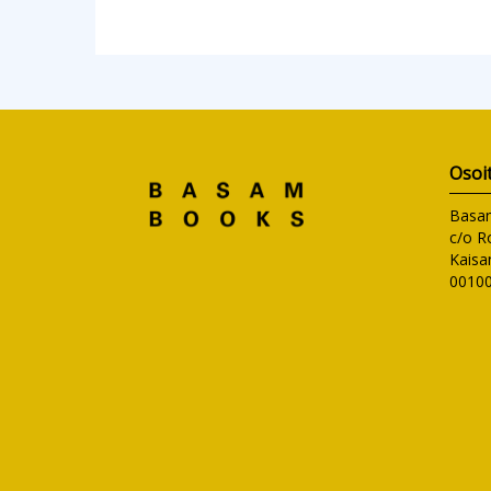
Osoi
Basa
c/o R
Kaisa
00100