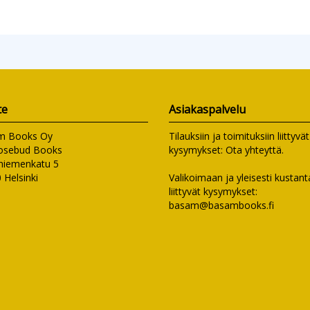
te
Asiakaspalvelu
m Books Oy
Tilauksiin ja toimituksiin liittyvät
osebud Books
kysymykset:
Ota yhteyttä
.
niemenkatu 5
 Helsinki
Valikoimaan ja yleisesti kusta
liittyvät kysymykset:
basam@basambooks.fi