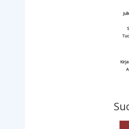
Jul
S
Tuo
Kirj
A
Su