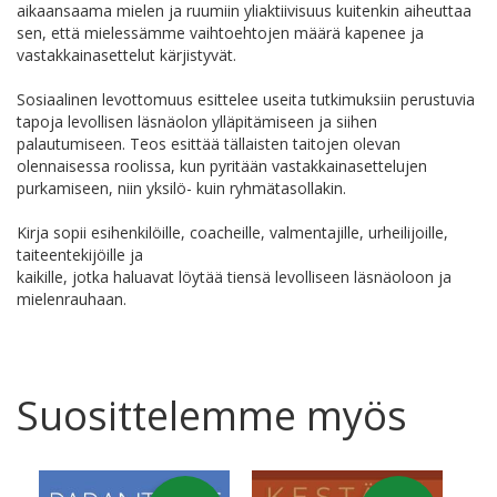
aikaansaama mielen ja ruumiin yliaktiivisuus kuitenkin aiheuttaa
sen, että mielessämme vaihtoehtojen määrä kapenee ja
vastakkainasettelut kärjistyvät.
Sosiaalinen levottomuus esittelee useita tutkimuksiin perustuvia
tapoja levollisen läsnäolon ylläpitämiseen ja siihen
palautumiseen. Teos esittää tällaisten taitojen olevan
olennaisessa roolissa, kun pyritään vastakkainasettelujen
purkamiseen, niin yksilö- kuin ryhmätasollakin.
Kirja sopii esihenkilöille, coacheille, valmentajille, urheilijoille,
taiteentekijöille ja
kaikille, jotka haluavat löytää tiensä levolliseen läsnäoloon ja
mielenrauhaan.
Suosittelemme myös