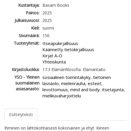
Kustantaja:
Basam Books
Painos:
2025
Julkaisuvuosi:
2025
Kieli:
suomi
Sivumäärä:
150
Tuoteryhmät:
Itseapukirjallisuus
Käännetty tietokirjallisuus
Kirjat A-Ö
Yhteiskunta
Kirjastoluokka:
17.3 Elämänfilosofia. Elämäntaito
YSO - Yleinen
sosiaalinen toimintakyky
tietoinen
,
suomalainen
läsnäolo
mielenrauha
esteet
,
,
,
asiasanasto:
levottomuus
mind and body
itsetajunta
,
,
,
mielikuvaharjoittelu
Esittelyteksti
Ihminen on lähtökohtaisesti kokonainen ja ehyt. Kiireen