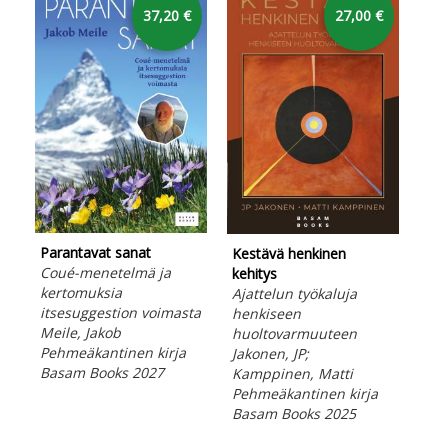
37,20 €
27,00 €
Parantavat sanat
Eri
Kestävä henkinen
Coué-menetelmä ja
hen
kehitys
kertomuksia
Oja
Ajattelun työkaluja
itsesuggestion voimasta
Peh
henkiseen
Meile, Jakob
Bas
huoltovarmuuteen
Pehmeäkantinen kirja
Jakonen, JP;
Basam Books 2027
Kamppinen, Matti
Pehmeäkantinen kirja
Basam Books 2025