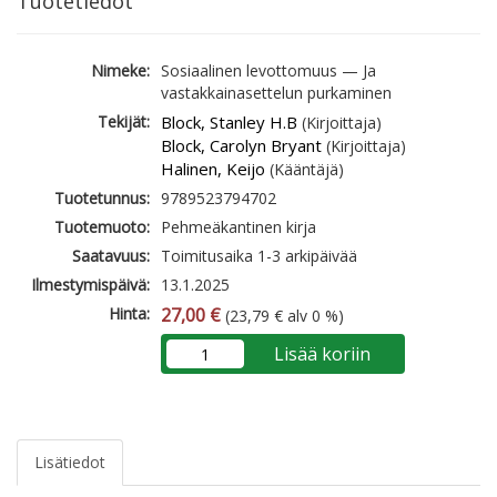
Tuotetiedot
Nimeke:
Sosiaalinen levottomuus — Ja
vastakkainasettelun purkaminen
Tekijät:
Block, Stanley H.B
(Kirjoittaja)
Block, Carolyn Bryant
(Kirjoittaja)
Halinen, Keijo
(Kääntäjä)
Tuotetunnus:
9789523794702
Tuotemuoto:
Pehmeäkantinen kirja
Saatavuus:
Toimitusaika 1-3 arkipäivää
Ilmestymispäivä:
13.1.2025
Hinta:
27,00 €
(23,79 € alv 0 %)
Lisää koriin
Lisätiedot