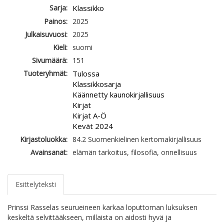
Sarja:
Klassikko
Painos:
2025
Julkaisuvuosi:
2025
Kieli:
suomi
Sivumäärä:
151
Tuoteryhmät:
Tulossa
Klassikkosarja
Käännetty kaunokirjallisuus
Kirjat
Kirjat A-Ö
Kevät 2024
Kirjastoluokka:
84.2 Suomenkielinen kertomakirjallisuus
Avainsanat:
elämän tarkoitus, filosofia, onnellisuus
Esittelyteksti
Prinssi Rasselas seurueineen karkaa loputtoman luksuksen
keskeltä selvittääkseen, millaista on aidosti hyvä ja