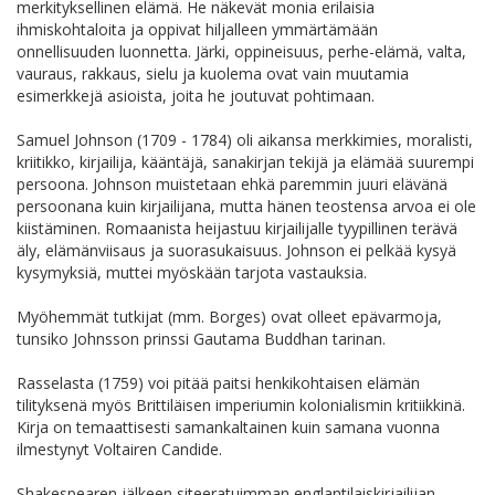
merkityksellinen elämä. He näkevät monia erilaisia
ihmiskohtaloita ja oppivat hiljalleen ymmärtämään
onnellisuuden luonnetta. Järki, oppineisuus, perhe-elämä, valta,
vauraus, rakkaus, sielu ja kuolema ovat vain muutamia
esimerkkejä asioista, joita he joutuvat pohtimaan.
Samuel Johnson (1709 - 1784) oli aikansa merkkimies, moralisti,
kriitikko, kirjailija, kääntäjä, sanakirjan tekijä ja elämää suurempi
persoona. Johnson muistetaan ehkä paremmin juuri elävänä
persoonana kuin kirjailijana, mutta hänen teostensa arvoa ei ole
kiistäminen. Romaanista heijastuu kirjailijalle tyypillinen terävä
äly, elämänviisaus ja suorasukaisuus. Johnson ei pelkää kysyä
kysymyksiä, muttei myöskään tarjota vastauksia.
Myöhemmät tutkijat (mm. Borges) ovat olleet epävarmoja,
tunsiko Johnsson prinssi Gautama Buddhan tarinan.
Rasselasta (1759) voi pitää paitsi henkikohtaisen elämän
tilityksenä myös Brittiläisen imperiumin kolonialismin kritiikkinä.
Kirja on temaattisesti samankaltainen kuin samana vuonna
ilmestynyt Voltairen Candide.
Shakespearen jälkeen siteeratuimman englantilaiskirjailijan