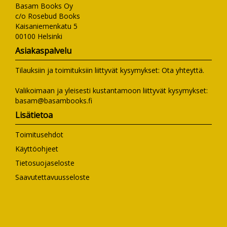
Basam Books Oy
c/o Rosebud Books
Kaisaniemenkatu 5
00100 Helsinki
Asiakaspalvelu
Tilauksiin ja toimituksiin liittyvät kysymykset:
Ota yhteyttä
.
Valikoimaan ja yleisesti kustantamoon liittyvät kysymykset:
basam@basambooks.fi
Lisätietoa
Toimitusehdot
Käyttöohjeet
Tietosuojaseloste
Saavutettavuusseloste