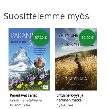
Suosittelemme myös
37,20 €
32,00 €
Koh
Lai
Lad
Bas
Parantavat sanat
Erityisherkkyys ja
Coué-menetelmä ja
henkinen matka
kertomuksia
Ojala, Tiia