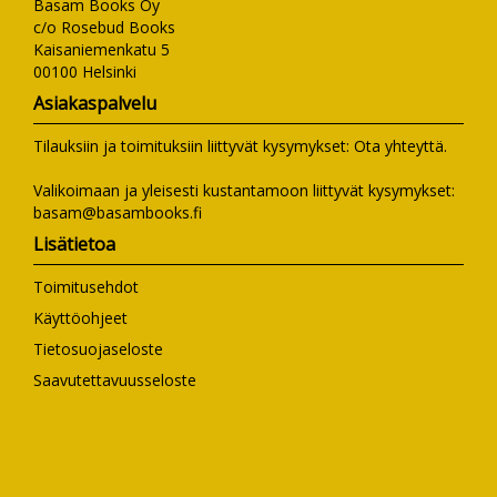
Basam Books Oy
c/o Rosebud Books
Kaisaniemenkatu 5
00100 Helsinki
Asiakaspalvelu
Tilauksiin ja toimituksiin liittyvät kysymykset:
Ota yhteyttä
.
Valikoimaan ja yleisesti kustantamoon liittyvät kysymykset:
basam@basambooks.fi
Lisätietoa
Toimitusehdot
Käyttöohjeet
Tietosuojaseloste
Saavutettavuusseloste