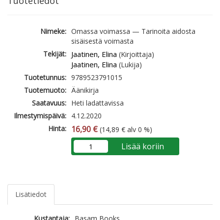
Tuotetiedot
Nimeke:
Omassa voimassa — Tarinoita aidosta
sisäisestä voimasta
Tekijät:
Jaatinen, Elina
(Kirjoittaja)
Jaatinen, Elina
(Lukija)
Tuotetunnus:
9789523791015
Tuotemuoto:
Äänikirja
Saatavuus:
Heti ladattavissa
Ilmestymispäivä:
4.12.2020
Hinta:
16,90 €
(14,89 € alv 0 %)
Lisää koriin
Lisätiedot
Kustantaja:
Basam Books