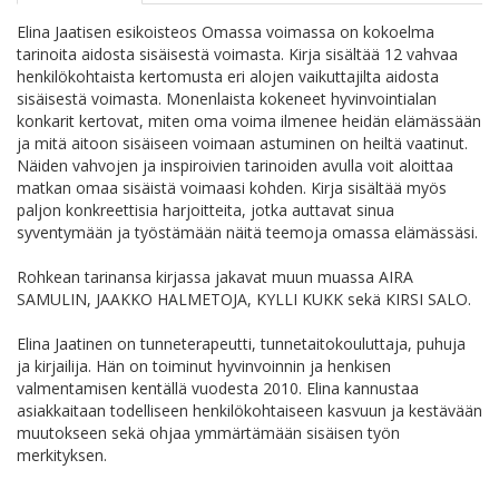
Elina Jaatisen esikoisteos Omassa voimassa on kokoelma
tarinoita aidosta sisäisestä voimasta. Kirja sisältää 12 vahvaa
henkilökohtaista kertomusta eri alojen vaikuttajilta aidosta
sisäisestä voimasta. Monenlaista kokeneet hyvinvointialan
konkarit kertovat, miten oma voima ilmenee heidän elämässään
ja mitä aitoon sisäiseen voimaan astuminen on heiltä vaatinut.
Näiden vahvojen ja inspiroivien tarinoiden avulla voit aloittaa
matkan omaa sisäistä voimaasi kohden. Kirja sisältää myös
paljon konkreettisia harjoitteita, jotka auttavat sinua
syventymään ja työstämään näitä teemoja omassa elämässäsi.
Rohkean tarinansa kirjassa jakavat muun muassa AIRA
SAMULIN, JAAKKO HALMETOJA, KYLLI KUKK sekä KIRSI SALO.
Elina Jaatinen on tunneterapeutti, tunnetaitokouluttaja, puhuja
ja kirjailija. Hän on toiminut hyvinvoinnin ja henkisen
valmentamisen kentällä vuodesta 2010. Elina kannustaa
asiakkaitaan todelliseen henkilökohtaiseen kasvuun ja kestävään
muutokseen sekä ohjaa ymmärtämään sisäisen työn
merkityksen.