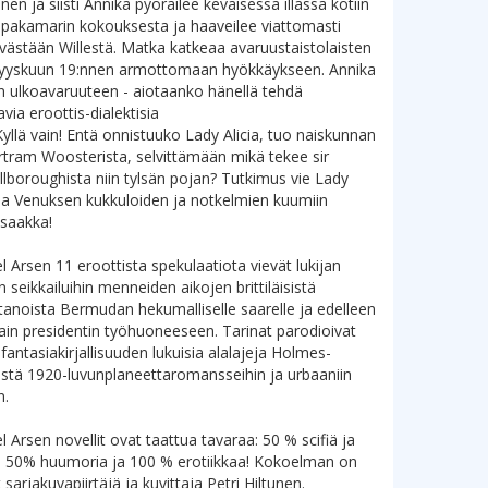
en ja siisti Annika pyöräilee keväisessä illassa kotiin
akamarin kokouksesta ja haaveilee viattomasti
västään Willestä. Matka katkeaa avaruustaistolaisten
ä Syyskuun 19:nnen armottomaan hyökkäykseen. Annika
 ulkoavaruuteen - aiotaanko hänellä tehdä
ia eroottis-dialektisia
Kyllä vain! Entä onnistuuko Lady Alicia, tuo naiskunnan
rtram Woosterista, selvittämään mikä tekee sir
lboroughista niin tylsän pojan? Tutkimus vie Lady
ina Venuksen kukkuloiden ja notkelmien kuumiin
saakka!
Arsen 11 eroottista spekulaatiota vievät lukijan
in seikkailuihin menneiden aikojen brittiläisistä
tanoista Bermudan hekumalliselle saarelle ja edelleen
ain presidentin työhuoneeseen. Tarinat parodioivat
a fantasiakirjallisuuden lukuisia alalajeja Holmes-
stä 1920-luvunplaneettaromansseihin ja urbaaniin
n.
Arsen novellit ovat taattua tavaraa: 50 % scifiä ja
, 50% huumoria ja 100 % erotiikkaa! Kokoelman on
 sarjakuvapiirtäjä ja kuvittaja Petri Hiltunen.