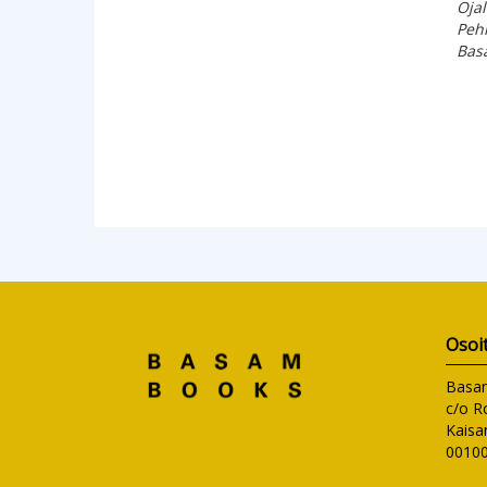
Ojal
Peh
Bas
Osoi
Basa
c/o R
Kaisa
00100