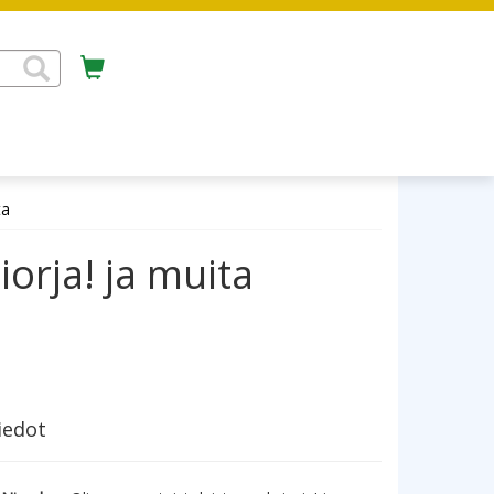
ta
iorja! ja muita
iedot