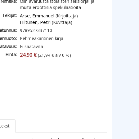
Nimeke:
Olin avaruustaistolaisten seksiorja! ja
muita eroottisia spekulaatioita
Tekijät:
Arse, Emmanuel
(Kirjoittaja)
Hiltunen, Petri
(Kuvittaja)
etunnus:
9789527337110
emuoto:
Pehmeäkantinen kirja
atavuus:
Ei saatavilla
Hinta:
24,90 €
(21,94 € alv 0 %)
teksti