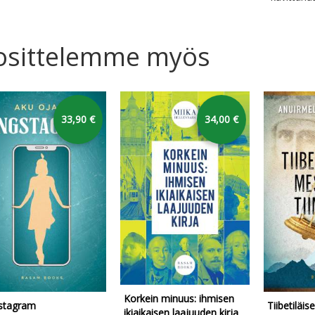
osittelemme myös
33,90 €
34,00 €
Korkein minuus: ihmisen
stagram
Tiibetiläis
ikiaikaisen laajuuden kirja