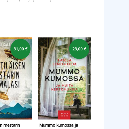
31,00 €
23,00 €
en mestarin
Mummo kumossa ja
Sivutieromaani