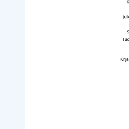
K
Jul
S
Tuo
Kirj