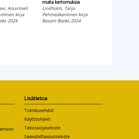
muita kertomuksia
Aalho, Jukka
avi, Anuirmeli
Lindholm, Tarja
Kovakantinen ki
tinen kirja
Pehmeäkantinen kirja
Basam Books 20
oks 2024
Basam Books 2024
Lisätietoa
Toimitusehdot
Käyttöohjeet
Tietosuojaseloste
ntamoon
Saavutettavuusseloste