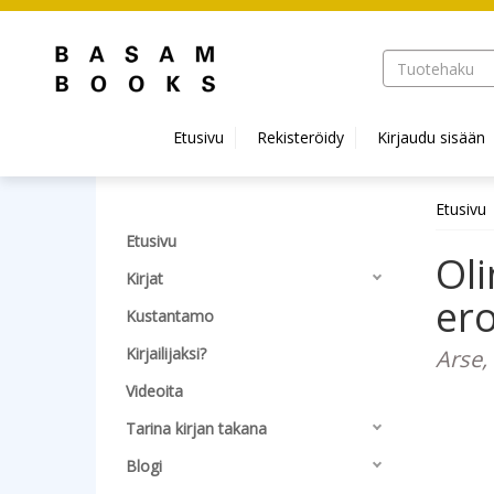
Hyppää pääsisältöön
Etusivu
Rekisteröidy
Kirjaudu sisään
Etusivu
Etusivu
Oli
Kirjat
ero
Kustantamo
Kirjailijaksi?
Arse
Videoita
Tarina kirjan takana
Blogi