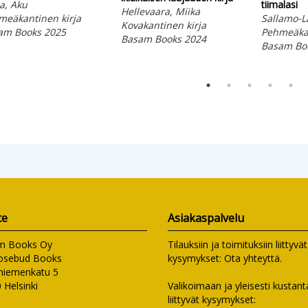
a, Aku
tiimalasi
Hellevaara, Miika
meäkantinen kirja
Sallamo-L
Kovakantinen kirja
am Books 2025
Pehmeäkan
Basam Books 2024
Basam Bo
te
Asiakaspalvelu
m Books Oy
Tilauksiin ja toimituksiin liittyvät
osebud Books
kysymykset:
Ota yhteyttä
.
niemenkatu 5
 Helsinki
Valikoimaan ja yleisesti kusta
liittyvät kysymykset: