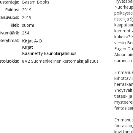
Hyvätapain
ustantaja:
Basam Books
Nuorkaupp
Painos:
2019
poikaystä
kaisuvuosi:
2019
risteilij
kaapataan
Kieli:
suomi
kammottav
ivumäärä:
254
kokeita? 
teryhmät:
Kirjat A-Ö
versio Be
Kirjat
Eugen Dul
Käännetty kaunokirjallisuus
Alician a
uumeniin 
astoluokka:
84.2 Suomenkielinen kertomakirjallisuus
Emmanuel 
kiihottavi
herraskar
Yhdysvalt
tieteis- j
mysteerei
fantasiaa
Emmanuel 
fantasiaa
kuvittanut