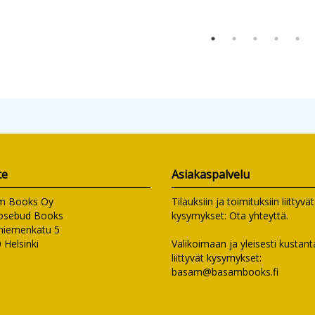
te
Asiakaspalvelu
m Books Oy
Tilauksiin ja toimituksiin liittyvät
osebud Books
kysymykset:
Ota yhteyttä
.
niemenkatu 5
 Helsinki
Valikoimaan ja yleisesti kusta
liittyvät kysymykset:
basam@basambooks.fi