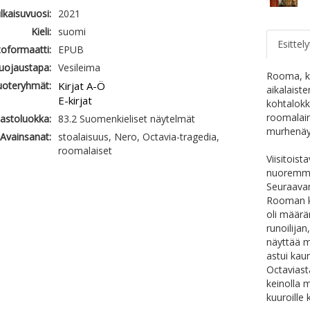
ulkaisuvuosi:
2021
Kieli:
suomi
Esittely
oformaatti:
EPUB
uojaustapa:
Vesileima
Rooma, ke
uoteryhmät:
Kirjat A-Ö
aikalaiste
E-kirjat
kohtalokka
roomalain
jastoluokka:
83.2 Suomenkieliset näytelmät
murhenäyt
Avainsanat:
stoalaisuus, Nero, Octavia-tragedia,
roomalaiset
Viisitoist
nuoremman
Seuraavan
Rooman ke
oli määrä
runoilijan
näyttää m
astui kau
Octaviasta
keinolla 
kuuroille k