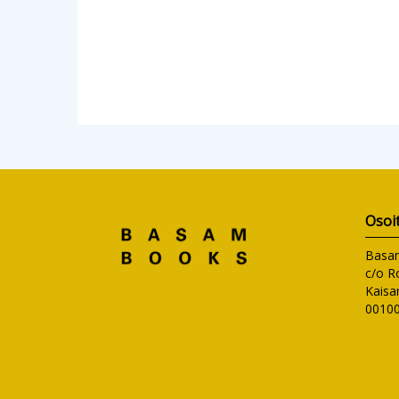
Osoi
Basa
c/o R
Kaisa
00100