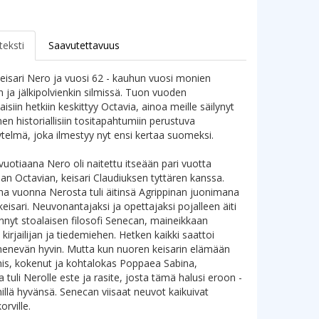
teksti
Saavutettavuus
isari Nero ja vuosi 62 - kauhun vuosi monien
n ja jälkipolvienkin silmissä. Tuon vuoden
isiin hetkiin keskittyy Octavia, ainoa meille säilynyt
en historiallisiin tositapahtumiin perustuva
elmä, joka ilmestyy nyt ensi kertaa suomeksi.
avuotiaana Nero oli naitettu itseään pari vuotta
 Octavian, keisari Claudiuksen tyttären kanssa.
a vuonna Nerosta tuli äitinsä Agrippinan juonimana
isari. Neuvonantajaksi ja opettajaksi pojalleen äiti
nnyt stoalaisen filosofi Senecan, maineikkaan
, kirjailijan ja tiedemiehen. Hetken kaikki saattoi
enevän hyvin. Mutta kun nuoren keisarin elämään
nis, kokenut ja kohtalokas Poppaea Sabina,
 tuli Nerolle este ja rasite, josta tämä halusi eroon -
millä hyvänsä. Senecan viisaat neuvot kaikuivat
orville.