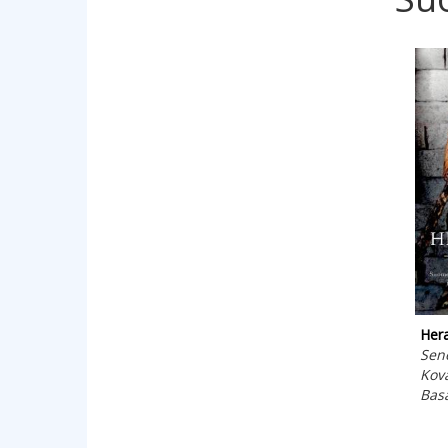
Hera
Sen
Kova
Bas