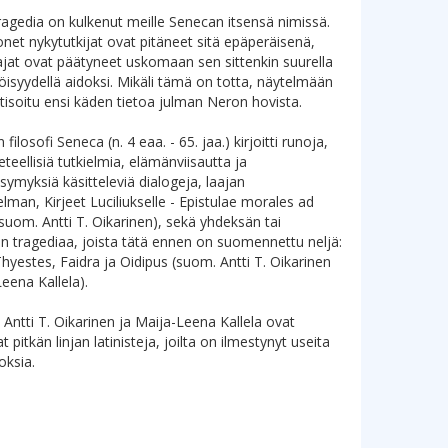
ragedia on kulkenut meille Senecan itsensä nimissä.
net nykytutkijat ovat pitäneet sitä epäperäisenä,
at ovat päätyneet uskomaan sen sittenkin suurella
isyydellä aidoksi. Mikäli tämä on totta, näytelmään
isoitu ensi käden tietoa julman Neron hovista.
 filosofi Seneca (n. 4 eaa. - 65. jaa.) kirjoitti runoja,
teellisiä tutkielmia, elämänviisautta ja
symyksiä käsitteleviä dialogeja, laajan
elman, Kirjeet Luciliukselle - Epistulae morales ad
(suom. Antti T. Oikarinen), sekä yhdeksän tai
tragediaa, joista tätä ennen on suomennettu neljä:
hyestes, Faidra ja Oidipus (suom. Antti T. Oikarinen
Leena Kallela).
 Antti T. Oikarinen ja Maija-Leena Kallela ovat
itkän linjan latinisteja, joilta on ilmestynyt useita
ksia.