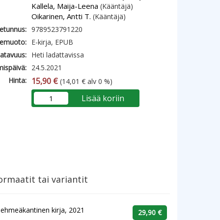
Kallela, Maija-Leena
(Kääntäjä)
Oikarinen, Antti T.
(Kääntäjä)
etunnus:
9789523791220
emuoto:
E-kirja, EPUB
atavuus:
Heti ladattavissa
mispäivä:
24.5.2021
Hinta:
15,90 €
(14,01 € alv 0 %)
Lisää koriin
rmaatit tai variantit
ehmeäkantinen kirja, 2021
29,90 €