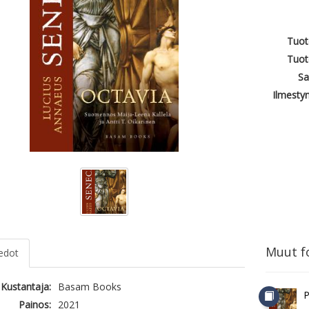
Tuot
Tuot
Sa
Ilmesty
Muut fo
iedot
Kustantaja:
Basam Books
P
Painos:
2021