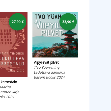
27,90 €
33,90 €
Viipyilevät pilvet
T'ao Yüan-ming
Ladattava äänikirja
Basam Books 2024
 kerrostalo
Octavia
Marita
Seneca, Lucius
tinen kirja
Pehmeäkantinen
oks 2025
Basam Books 20