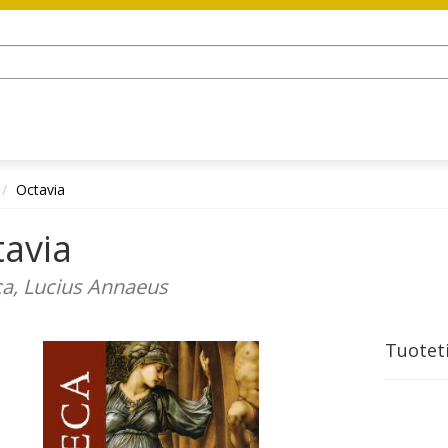
Octavia
tavia
a, Lucius Annaeus
Tuotet