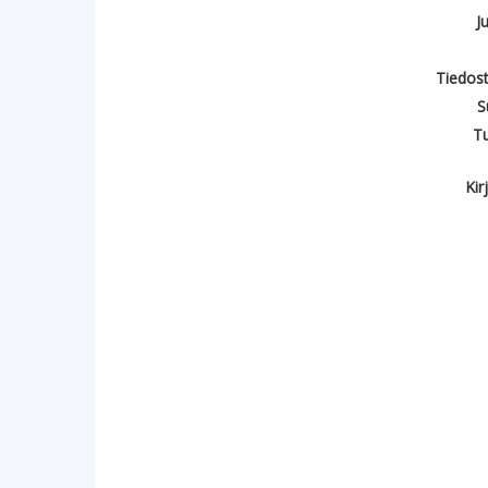
J
Tiedost
S
T
Kir