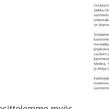
Octavia-t
Vaikka mo
suomentaj
todennäkö
on dramat
Stoalainen
luonnontie
moraaliky
kirjekoko
Lucilium 
kymmenen 
Medeia, T
ja Maija-
Kääntäjät
molemmat p
suomenno
osittelemme myös