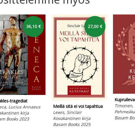
36,10 €
27,00 €
Kupruileva
kles-tragediat
Timonen, 
Meillä sitä ei voi tapahtua
eca, Lucius Annaeus
Pehmeäkan
Lewis, Sinclair
kantinen kirja
Basam Bo
Kovakantinen kirja
am Books 2023
Basam Books 2025