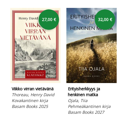
27,00 €
32,00 €
Viikko virran vietävänä
Erityisherkkyys ja
Kan
Thoreau, Henry David
henkinen matka
Lin
Kovakantinen kirja
Ojala, Tiia
Peh
Basam Books 2025
Pehmeäkantinen kirja
Bas
Basam Books 2027