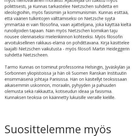
myös hienovarainen moralisti. Ajattelijaa on tulkittu myös
poliittisesti, ja Kunnas tarkastelee Nietzschen suhdetta eri
ideologioihin, myös fasismiin ja kommunismiin. Kunnas esittää,
että väärien tulkintojen välttämiseksi on Nietzsche syytä
ymmärtää ei vain filosofina, vaan ajattelijana, joka käyttää kieltä
runoilijoiden tapaan. Näin myös Nietzschen komiikan taju
nousee olennaiseksi mielenkiinnon kohteeksi. Myös filosofin
arvoituksellinen rakkaus-elämä on pohdittavana. Kirja käsittelee
laajalti Nietzschen vaikutusta - myös filosofi Martin Heideggerin
suhdetta Nietzscheen.
Tarmo Kunnas on toiminut professorina Helsingin, Jyväskylän ja
Sorbonnen yliopistoissa ja hän oli Suomen Ranskan Instituutin
ensimmäisenä johtaja Pariisissa. Hän on käsitellyt teoksissaan
aikaisemmin uskonnon, moraalin, pyhyyden ja pahuuden
olemusta sekä rakkautta, kotiseudun ideaa ja fasismia.
Kunnaksen teoksia on käännetty lukuisille vieraille kielille.
Suosittelemme myös