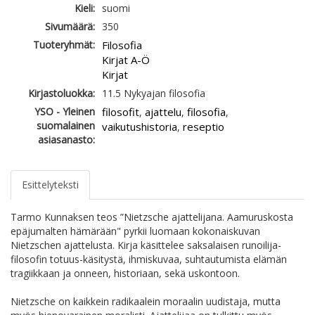
Kieli:
suomi
Sivumäärä:
350
Tuoteryhmät:
Filosofia
Kirjat A-Ö
Kirjat
Kirjastoluokka:
11.5 Nykyajan filosofia
YSO - Yleinen
filosofit
ajattelu
filosofia
,
,
,
suomalainen
vaikutushistoria
reseptio
,
asiasanasto:
Esittelyteksti
Tarmo Kunnaksen teos ”Nietzsche ajattelijana. Aamuruskosta
epäjumalten hämärään" pyrkii luomaan kokonaiskuvan
Nietzschen ajattelusta. Kirja käsittelee saksalaisen runoilija-
filosofin totuus-käsitystä, ihmiskuvaa, suhtautumista elämän
tragiikkaan ja onneen, historiaan, sekä uskontoon.
Nietzsche on kaikkein radikaalein moraalin uudistaja, mutta