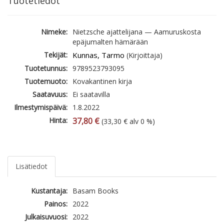
Tuotetiedot
Nimeke:
Nietzsche ajattelijana — Aamuruskosta
epäjumalten hämärään
Tekijät:
Kunnas, Tarmo
(Kirjoittaja)
Tuotetunnus:
9789523793095
Tuotemuoto:
Kovakantinen kirja
Saatavuus:
Ei saatavilla
Ilmestymispäivä:
1.8.2022
Hinta:
37,80 €
(33,30 € alv 0 %)
Lisätiedot
Kustantaja:
Basam Books
Painos:
2022
Julkaisuvuosi:
2022