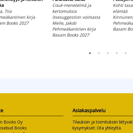
ka
Coué-menetelmä ja
Kohti tasa
a, Tiia
kertomuksia
elämää
meäkantinen kirja
itsesuggestion voimasta
Kinnunen,
am Books 2027
Meile, Jakob
Pehmeäkan
Pehmeäkantinen kirja
Basam Bo
Basam Books 2027
te
Asiakaspalvelu
m Books Oy
Tilauksiin ja toimituksiin liittyvät
osebud Books
kysymykset:
Ota yhteyttä
.