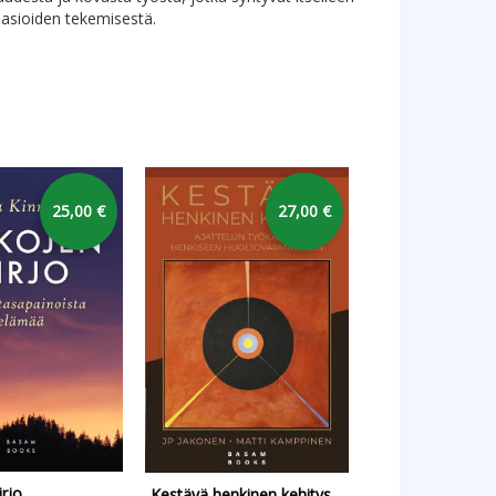
 asioiden tekemisestä.
25,00 €
27,00 €
irjo
Havaintoja
Kestävä henkinen kehitys