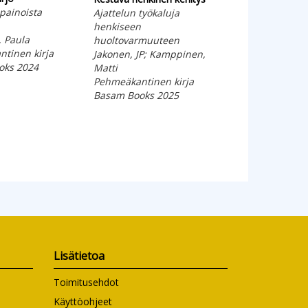
painoista
Päiväkirjamerki
Ajattelun työkaluja
Krishnamurti, J
henkiseen
 Paula
Pehmeäkantinen
huoltovarmuuteen
tinen kirja
Basam Books 20
Jakonen, JP; Kamppinen,
oks 2024
Matti
Pehmeäkantinen kirja
Basam Books 2025
Lisätietoa
Toimitusehdot
Käyttöohjeet