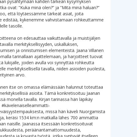
aan pysähtymään kahden tärkeän kysymyksen
jotka ovat: ”Kuka minä olen?” ja ”Mitä minä haluan?”
oo, että löytäessämme tärkeät asiat, joita
 edistää, kykenemme vahvistamaan rohkeuttamme
elle tasolle.
voitteena on edesauttaa vaikuttavalla ja muistijäljen
 tavalla merkityksellisyyden, uskalluksen,
umisen ja onnistumisen elementeistä. Jaana Villanen
malla tarinallaan ajattelemaan, ja harjoitteet tuovat
tä lukijalle, joiden avulla voi synnyttää rohkeutta
elle merkityksellisellä tavalla, niiden asioiden puolesta,
erityinen arvo.
lanen itse on omassa elämässään halunnut toteuttaa
 merkityksellisiä asioita. Tämä konkretisoituu Jaanan
sä monella tavalla. Kirjan tarinassa hän läpikäy
 #kävelenaiselleammatti-
eväisyystempauksesta, missä hän käveli Nuorgamista
a, keräsi 1534 km:n matkalla lähes 700 ammattia
an naisille. Jaanassa itsessään konkretisoituvat
sisukkuudesta, peräänantamattomuudesta,
suudesta ja kovasta työstä, jotka syntyvät itselleen