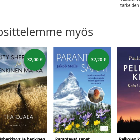
tärkeiden
osittelemme myös
32,00 €
37,20 €
yisherkkyys ja henkinen
Parantavat sanat
Pelkojen k