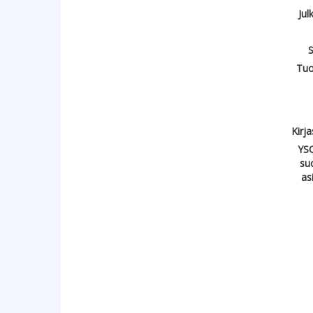
Jul
S
Tuo
Kirj
YSO
su
as