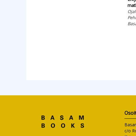
mat
Ojal
Peh
Bas
Osoi
Basa
c/o R