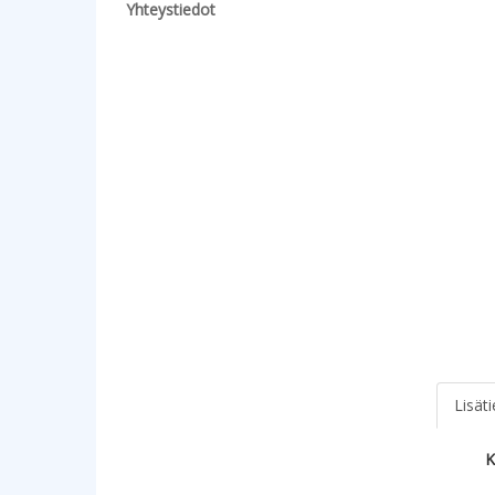
Yhteystiedot
Lisät
K