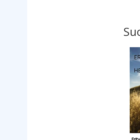
Su
Erit