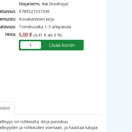
Majaniemi, Ina
(Kuvittaja)
etunnus:
9789527337349
emuoto:
Kovakantinen kirja
atavuus:
Toimitusaika 1-3 arkipäivää
Hinta:
5,00 €
(4,41 € alv 0 %)
Lisää koriin
teksti
ellisyys on rohkeutta -kirja pureutuu
ellisyyden ja rohkeuden voimaan, ja haastaa lukijaa