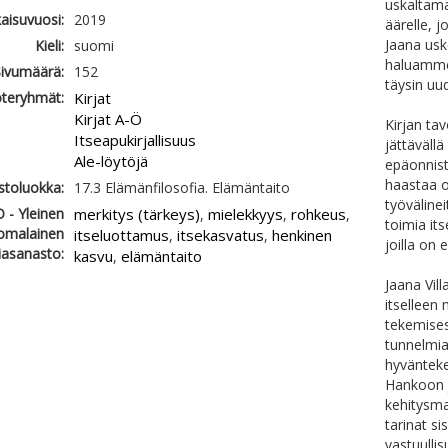
uskaltam
kaisuvuosi:
2019
äärelle, 
Jaana usk
Kieli:
suomi
haluamme
ivumäärä:
152
täysin uud
teryhmät:
Kirjat
Kirjat A-Ö
Kirjan ta
Itseapukirjallisuus
jättävällä
Ale-löytöjä
epäonnist
haastaa o
astoluokka:
17.3 Elämänfilosofia. Elämäntaito
työvälinei
 - Yleinen
merkitys (tärkeys)
mielekkyys
rohkeus
,
,
,
toimia its
omalainen
itseluottamus
itsekasvatus
henkinen
,
,
joilla on 
iasanasto:
kasvu
elämäntaito
,
Jaana Vil
itselleen
tekemises
tunnelmia
hyväntek
Hankoon j
kehitysma
tarinat 
vastuulli