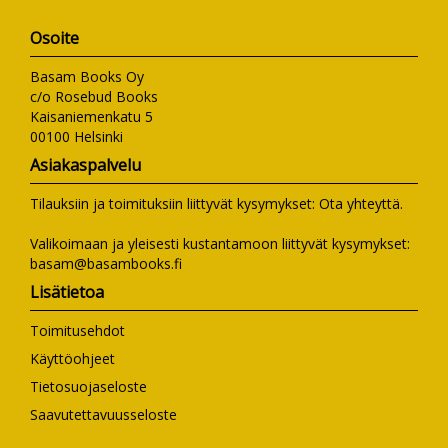
Osoite
Basam Books Oy
c/o Rosebud Books
Kaisaniemenkatu 5
00100 Helsinki
Asiakaspalvelu
Tilauksiin ja toimituksiin liittyvät kysymykset:
Ota yhteyttä
.
Valikoimaan ja yleisesti kustantamoon liittyvät kysymykset:
basam@basambooks.fi
Lisätietoa
Toimitusehdot
Käyttöohjeet
Tietosuojaseloste
Saavutettavuusseloste