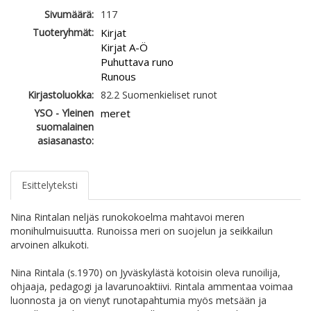
Sivumäärä:
117
Tuoteryhmät:
Kirjat
Kirjat A-Ö
Puhuttava runo
Runous
Kirjastoluokka:
82.2 Suomenkieliset runot
YSO - Yleinen
meret
suomalainen
asiasanasto:
Esittelyteksti
Nina Rintalan neljäs runokokoelma mahtavoi meren
monihulmuisuutta. Runoissa meri on suojelun ja seikkailun
arvoinen alkukoti.
Nina Rintala (s.1970) on Jyväskylästä kotoisin oleva runoilija,
ohjaaja, pedagogi ja lavarunoaktiivi. Rintala ammentaa voimaa
luonnosta ja on vienyt runotapahtumia myös metsään ja