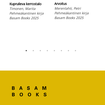
Arvoitus
Alku
Kupruileva kerrostalo
Merenlahti, Petri
vaun
Timonen, Marita
Pehmeäkantinen kirja
pää
Pehmeäkantinen kirja
Basam Books 2025
Run
Basam Books 2025
ja 
Van
Peh
Bas