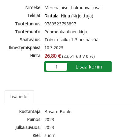
Nimeke:
Merenalaiset hulmuavat osat
Tekijät:
Rintala, Nina
(Kirjoittaja)
Tuotetunnus:
9789523793897
Tuotemuoto:
Pehmeäkantinen kirja
Saatavuus:
Toimitusaika 1-3 arkipäivää
Ilmestymispäivä:
10.3.2023
Hinta:
26,80 €
(23,61 € alv 0 %)
Lisää koriin
Lisätiedot
Kustantaja:
Basam Books
Painos:
2023
Julkaisuvuosi:
2023
Kieli:
suomi