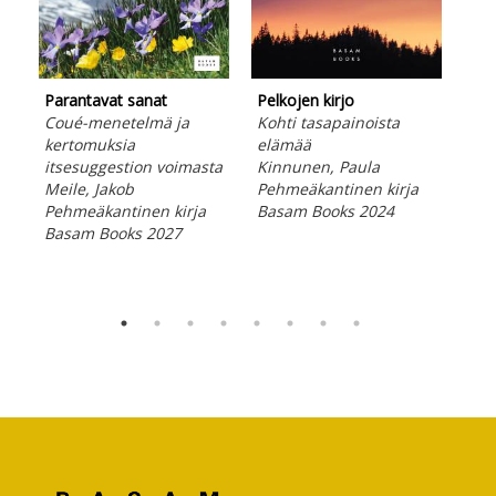
Parantavat sanat
Pelkojen kirjo
Eri
Coué-menetelmä ja
Kohti tasapainoista
hen
kertomuksia
elämää
Oja
itsesuggestion voimasta
Kinnunen, Paula
Peh
Meile, Jakob
Pehmeäkantinen kirja
Bas
Pehmeäkantinen kirja
Basam Books 2024
Basam Books 2027