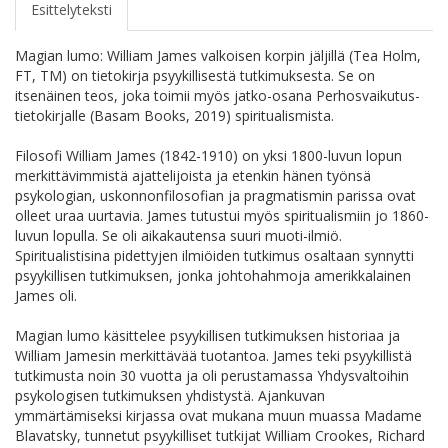
Esittelyteksti
Magian lumo: William James valkoisen korpin jäljillä (Tea Holm,
FT, TM) on tietokirja psyykillisestä tutkimuksesta. Se on
itsenäinen teos, joka toimii myös jatko-osana Perhosvaikutus-
tietokirjalle (Basam Books, 2019) spiritualismista.
Filosofi William James (1842-1910) on yksi 1800-luvun lopun
merkittävimmistä ajattelijoista ja etenkin hänen työnsä
psykologian, uskonnonfilosofian ja pragmatismin parissa ovat
olleet uraa uurtavia. James tutustui myös spiritualismiin jo 1860-
luvun lopulla. Se oli aikakautensa suuri muoti-ilmiö.
Spiritualistisina pidettyjen ilmiöiden tutkimus osaltaan synnytti
psyykillisen tutkimuksen, jonka johtohahmoja amerikkalainen
James oli.
Magian lumo käsittelee psyykillisen tutkimuksen historiaa ja
William Jamesin merkittävää tuotantoa. James teki psyykillistä
tutkimusta noin 30 vuotta ja oli perustamassa Yhdysvaltoihin
psykologisen tutkimuksen yhdistystä. Ajankuvan
ymmärtämiseksi kirjassa ovat mukana muun muassa Madame
Blavatsky, tunnetut psyykilliset tutkijat William Crookes, Richard