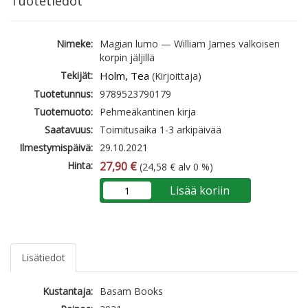
Tuotetiedot
Nimeke:
Magian lumo — William James valkoisen
korpin jäljillä
Tekijät:
Holm, Tea
(Kirjoittaja)
Tuotetunnus:
9789523790179
Tuotemuoto:
Pehmeäkantinen kirja
Saatavuus:
Toimitusaika 1-3 arkipäivää
Ilmestymispäivä:
29.10.2021
Hinta:
27,90 €
(24,58 € alv 0 %)
Lisää koriin
Lisätiedot
Kustantaja:
Basam Books