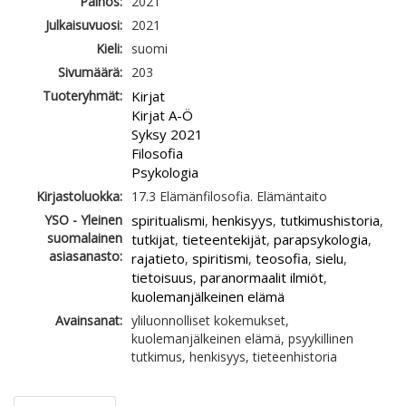
Painos:
2021
Julkaisuvuosi:
2021
Kieli:
suomi
Sivumäärä:
203
Tuoteryhmät:
Kirjat
Kirjat A-Ö
Syksy 2021
Filosofia
Psykologia
Kirjastoluokka:
17.3 Elämänfilosofia. Elämäntaito
YSO - Yleinen
spiritualismi
henkisyys
tutkimushistoria
,
,
,
suomalainen
tutkijat
tieteentekijät
parapsykologia
,
,
,
asiasanasto:
rajatieto
spiritismi
teosofia
sielu
,
,
,
,
tietoisuus
paranormaalit ilmiöt
,
,
kuolemanjälkeinen elämä
Avainsanat:
yliluonnolliset kokemukset,
kuolemanjälkeinen elämä, psyykillinen
tutkimus, henkisyys, tieteenhistoria