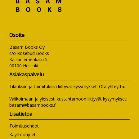
Osoite
Basam Books Oy
c/o Rosebud Books
Kaisaniemenkatu 5
00100 Helsinki
Asiakaspalvelu
Tilauksiin ja toimituksiin liittyvät kysymykset:
Ota yhteyttä
.
Valikoimaan ja yleisesti kustantamoon liittyvät kysymykset:
basam@basambooks.fi
Lisätietoa
Toimitusehdot
Käyttöohjeet