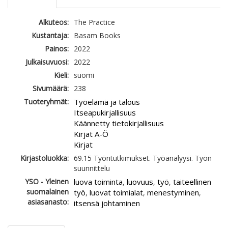
Alkuteos:
The Practice
Kustantaja:
Basam Books
Painos:
2022
Julkaisuvuosi:
2022
Kieli:
suomi
Sivumäärä:
238
Tuoteryhmät:
Työelämä ja talous
Itseapukirjallisuus
Käännetty tietokirjallisuus
Kirjat A-Ö
Kirjat
Kirjastoluokka:
69.15 Työntutkimukset. Työanalyysi. Työn
suunnittelu
YSO - Yleinen
luova toiminta
luovuus
työ
taiteellinen
,
,
,
suomalainen
työ
luovat toimialat
menestyminen
,
,
,
asiasanasto:
itsensä johtaminen