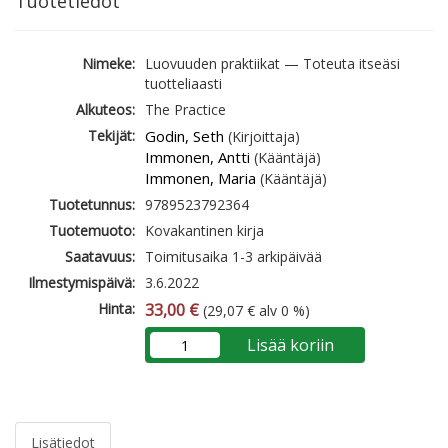
Tuotetiedot
Nimeke:
Luovuuden praktiikat — Toteuta itseäsi
tuotteliaasti
Alkuteos:
The Practice
Tekijät:
Godin, Seth
(Kirjoittaja)
Immonen, Antti
(Kääntäjä)
Immonen, Maria
(Kääntäjä)
Tuotetunnus:
9789523792364
Tuotemuoto:
Kovakantinen kirja
Saatavuus:
Toimitusaika 1-3 arkipäivää
Ilmestymispäivä:
3.6.2022
Hinta:
33,00 €
(29,07 € alv 0 %)
Lisää koriin
Lisätiedot