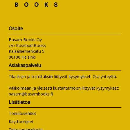
Osoite
Basam Books Oy
c/o Rosebud Books
Kaisaniemenkatu 5
00100 Helsinki
Asiakaspalvelu
Tilauksiin ja toimituksiin liittyvät kysymykset:
Ota yhteyttä
.
Valikoimaan ja yleisesti kustantamoon liittyvät kysymykset:
basam@basambooks.fi
Lisätietoa
Toimitusehdot
Käyttöohjeet
Tietosuojaseloste