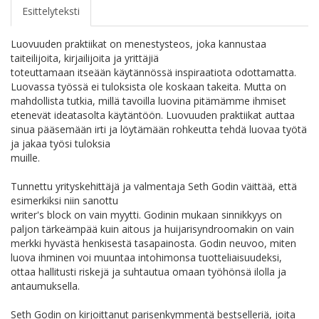
Esittelyteksti
Luovuuden praktiikat on menestysteos, joka kannustaa
taiteilijoita, kirjailijoita ja yrittäjiä
toteuttamaan itseään käytännössä inspiraatiota odottamatta.
Luovassa työssä ei tuloksista ole koskaan takeita. Mutta on
mahdollista tutkia, millä tavoilla luovina pitämämme ihmiset
etenevät ideatasolta käytäntöön. Luovuuden praktiikat auttaa
sinua pääsemään irti ja löytämään rohkeutta tehdä luovaa työtä
ja jakaa työsi tuloksia
muille.
Tunnettu yrityskehittäjä ja valmentaja Seth Godin väittää, että
esimerkiksi niin sanottu
writer's block on vain myytti. Godinin mukaan sinnikkyys on
paljon tärkeämpää kuin aitous ja huijarisyndroomakin on vain
merkki hyvästä henkisestä tasapainosta. Godin neuvoo, miten
luova ihminen voi muuntaa intohimonsa tuotteliaisuudeksi,
ottaa hallitusti riskejä ja suhtautua omaan työhönsä ilolla ja
antaumuksella.
Seth Godin on kirjoittanut parisenkymmentä bestselleriä, joita