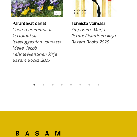
Elä
Parantavat sanat
Tunnista voimasi
Kri
Coué-menetelmä ja
Sipponen, Merja
päi
kertomuksia
Pehmeäkantinen kirja
Kri
itsesuggestion voimasta
Basam Books 2025
Peh
Meile, Jakob
Bas
Pehmeäkantinen kirja
Basam Books 2027