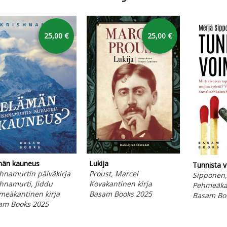
25,00 €
25,00 €
män kauneus
Lukija
Tunnista 
hnamurtin päiväkirja
Proust, Marcel
Sipponen,
hnamurti, Jiddu
Kovakantinen kirja
Pehmeäkan
meäkantinen kirja
Basam Books 2025
Basam Bo
am Books 2025