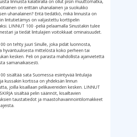
ista linnuista kalatiiralla on ollut pisin muuttomatka,
ötiainen on erittäin uhanalainen ja suokukko
en uhanalainen? Entä tiedätkö, mikä linnuista on
in lintutietämys on valjastettu korttipelin
aksi. LINNUT 100 -peliä pelaamalla Sinustakin tulee
mestari ja tiedät lintulajien voitokkaat ominaisuudet.
0 on tehty juuri Sinulle, joka pidät luonnosta,
 ja hyväntuulisesta mittelöstä koko perheen tai
ukan kesken. Peli on parasta mahdollista ajanvietettä
sta samanaikaisesti.
0 sisältää sata Suomessa esiintyvää lintulajia
 ja kussakin kortissa on yhdeksän linnun
tta, joilla kisaillaan pelikavereiden kesken. LINNUT
KIRJA sisältää pelin säännöt, kisailtavien
ksien taustatiedot ja maastohavainnointilomakkeet
lajeista.