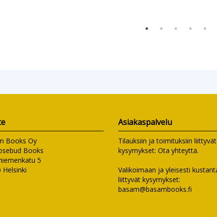
te
Asiakaspalvelu
m Books Oy
Tilauksiin ja toimituksiin liittyvät
osebud Books
kysymykset:
Ota yhteyttä
.
niemenkatu 5
 Helsinki
Valikoimaan ja yleisesti kusta
liittyvät kysymykset:
basam@basambooks.fi