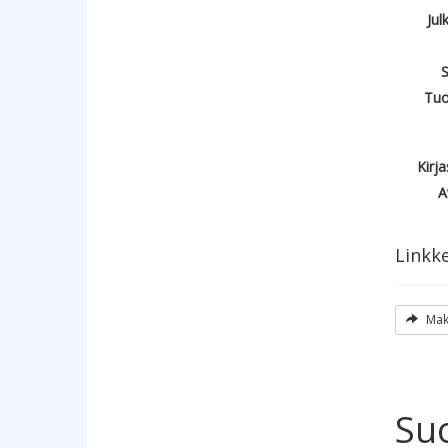
Jul
S
Tuo
Kirj
A
Linkke
Maks
Su