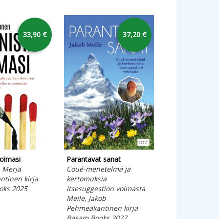
33,90 €
37,20 €
voimasi
Parantavat sanat
Kantaattikattaus
 Merja
Coué-menetelmä ja
Linjama, Topi
tinen kirja
kertomuksia
Pehmeäkantinen
oks 2025
itsesuggestion voimasta
Basam Books 20
Meile, Jakob
Pehmeäkantinen kirja
Basam Books 2027