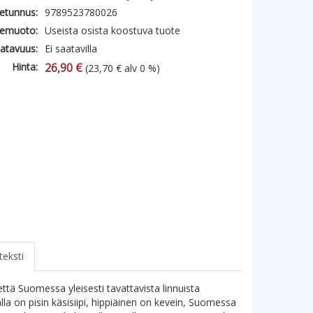
etunnus:
9789523780026
emuoto:
Useista osista koostuva tuote
atavuus:
Ei saatavilla
Hinta:
26,90 €
(23,70 € alv 0 %)
teksti
että Suomessa yleisesti tavattavista linnuista
lla on pisin käsisiipi, hippiäinen on kevein, Suomessa