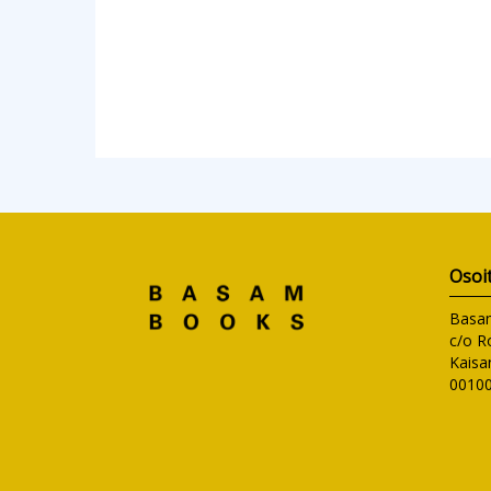
Osoi
Basa
c/o R
Kaisa
00100