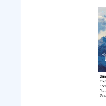
Elä
Kris
Kris
Peh
Bas