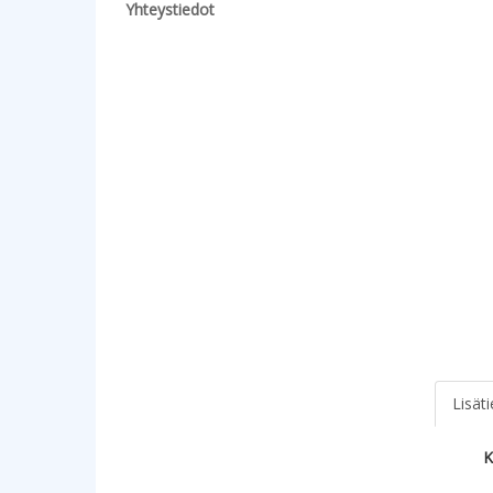
Yhteystiedot
Lisät
K