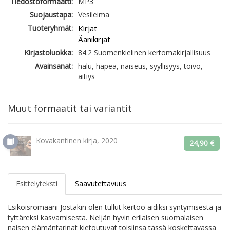
Tiedostoformaatti:
MP3
Suojaustapa:
Vesileima
Tuoteryhmät:
Kirjat
Äänikirjat
Kirjastoluokka:
84.2 Suomenkielinen kertomakirjallisuus
Avainsanat:
halu, häpeä, naiseus, syyllisyys, toivo,
äitiys
Muut formaatit tai variantit
Kovakantinen kirja, 2020
24,90 €
Esittelyteksti
Saavutettavuus
Esikoisromaani Jostakin olen tullut kertoo äidiksi syntymisestä ja
tyttäreksi kasvamisesta. Neljän hyvin erilaisen suomalaisen
naisen elämäntarinat kietoutuvat toisiinsa tässä koskettavassa