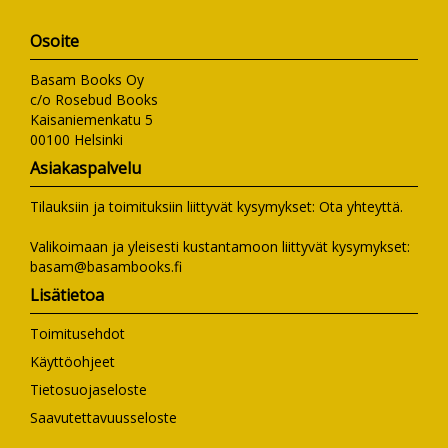
Osoite
Basam Books Oy
c/o Rosebud Books
Kaisaniemenkatu 5
00100 Helsinki
Asiakaspalvelu
Tilauksiin ja toimituksiin liittyvät kysymykset:
Ota yhteyttä
.
Valikoimaan ja yleisesti kustantamoon liittyvät kysymykset:
basam@basambooks.fi
Lisätietoa
Toimitusehdot
Käyttöohjeet
Tietosuojaseloste
Saavutettavuusseloste