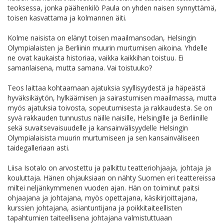
teoksessa, jonka päähenkilö Paula on yhden naisen synnyttämä,
toisen kasvattama ja kolmannen äiti.
Kolme naisista on elänyt toisen maailmansodan, Helsingin
Olympialaisten ja Berliinin muurin murtumisen aikoina. Yhdelle
ne ovat kaukaista historiaa, vaikka kaikkihan toistuu. Ei
samanlaisena, mutta samana. Vai toistuuko?
Teos laittaa kohtaamaan ajatuksia syyllisyydestä ja häpeästä
hyväksikäytön, hylkäämisen ja sairastumisen maailmassa, mutta
myös ajatuksia toivosta, sopeutumisesta ja rakkaudesta. Se on
syvä rakkauden tunnustus näille naisille, Helsingille ja Berliinille
sekä suvaitsevaisuudelle ja kansainvälisyydelle Helsingin
Olympialaisista muurin murtumiseen ja sen kansainväliseen
taidegalleriaan asti.
Liisa Isotalo on arvostettu ja palkittu teatteriohjaaja, johtaja ja
kouluttaja. Hänen ohjauksiaan on nähty Suomen eri teattereissa
miltei neljänkymmenen vuoden ajan. Hän on toiminut paitsi
ohjaajana ja johtajana, myös opettajana, käsikirjoittajana,
kurssien johtajana, asiantuntijana ja poikkitaiteellisten
tapahtumien taiteellisena johtajana valmistuttuaan