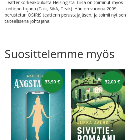
Teatterikorkeakoulusta Helsingistä. Liisa on toiminut myös
tuntiopettajana (Taik, SibA, Teak). Hän on vuonna 2009
perustetun OSIRIS teatterin perustajajäsen, ja toimii nyt sen
taiteellisena johtajana.
Suosittelemme myös
33,90 €
32,00 €
Puu
Nuu