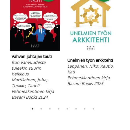
Vahvan johtajan tauti
Unelmien työn arkkitehti
Hyv
Kun vahvuudesta
Leppänen, Niko; Rautio,
tul
tuleekin suurin
Kati
Nok
heikkous
Pehmeäkantinen kirja
Peh
Martikainen, Juha;
Basam Books 2025
Bas
Tuokko, Taneli
Pehmeäkantinen kirja
Basam Books 2024