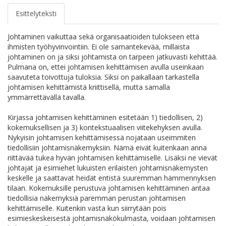
Esittelyteksti
Johtaminen vaikuttaa sekä organisaatioiden tulokseen että
ihmisten työhyvinvointiin. Ei ole samantekevää, millaista
johtaminen on ja siksi johtamista on tarpeen jatkuvasti kehittää.
Pulmana on, ettei johtamisen kehittämisen avulla useinkaan
saavuteta toivottuja tuloksia. Siksi on paikallaan tarkastella
johtamisen kehittämistä kriittisellä, mutta samalla
ymmärrettävällä tavalla.
Kirjassa johtamisen kehittäminen esitetään 1) tiedollisen, 2)
kokemuksellisen ja 3) kontekstuaalisen viitekehyksen avulla.
Nykyisin johtamisen kehittämisessä nojataan useimmiten
tiedollisiin johtamisnäkemyksiin. Nämä eivät kuitenkaan anna
riittävää tukea hyvän johtamisen kehittämiselle. Lisäksi ne vievät
johtajat ja esimiehet lukuisten erilaisten johtamisnäkemysten
keskelle ja saattavat heidät entistä suuremman hämmennyksen
tilaan. Kokemuksille perustuva johtamisen kehittäminen antaa
tiedollisia näkemyksiä paremman perustan johtamisen
kehittämiselle. Kuitenkin vasta kun siirrytään pois
esimieskeskeisestä johtamisnäkökulmasta, voidaan johtamisen