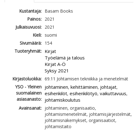
Kustantaja:
Basam Books
Painos:
2021
Julkaisuvuosi:
2021
Kieli:
suomi
Sivumäärä:
154
Tuoteryhmät:
Kirjat
Työelämä ja talous
Kirjat A-Ö
Syksy 2021
Kirjastoluokka:
69.11 Johtamisen tekniikka ja menetelmät
YSO - Yleinen
johtaminen
kehittäminen
johtajat
,
,
,
suomalainen
esihenkilöt
esihenkilötyö
vaikuttavuus
,
,
,
asiasanasto:
johtamiskoulutus
Avainsanat:
johtaminen, organisaatio,
johtamismenetelmät, johtamisjärjestelmät,
johtamisnäkemykset, organisaatiot,
johtamistaito