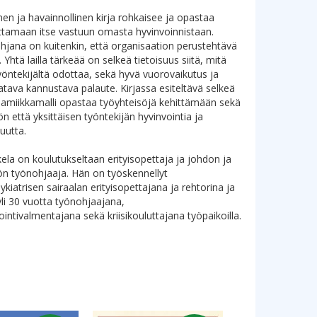
inen ja havainnollinen kirja rohkaisee ja opastaa
ttamaan itse vastuun omasta hyvinvoinnistaan.
hjana on kuitenkin, että organisaation perustehtävä
 Yhtä lailla tärkeää on selkeä tietoisuus siitä, mitä
yöntekijältä odottaa, sekä hyvä vuorovaikutus ja
atava kannustava palaute. Kirjassa esiteltävä selkeä
miikkamalli opastaa työyhteisöjä kehittämään sekä
n että yksittäisen työntekijän hyvinvointia ja
suutta.
ela on koulutukseltaan erityisopettaja ja johdon ja
ön työnohjaaja. Hän on työskennellyt
kiatrisen sairaalan erityisopettajana ja rehtorina ja
yli 30 vuotta työnohjaajana,
ointivalmentajana sekä kriisikouluttajana työpaikoilla.