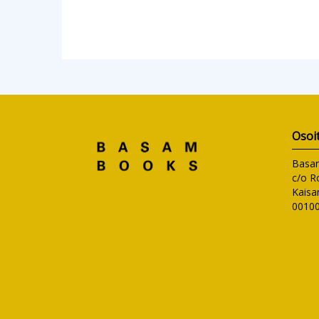
Osoi
Basa
c/o R
Kaisa
00100