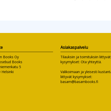
te
Asiakaspalvelu
m Books Oy
Tilauksiin ja toimituksiin liittyvät
osebud Books
kysymykset:
Ota yhteyttä
.
niemenkatu 5
 Helsinki
Valikoimaan ja yleisesti kusta
liittyvät kysymykset:
basam@basambooks.fi