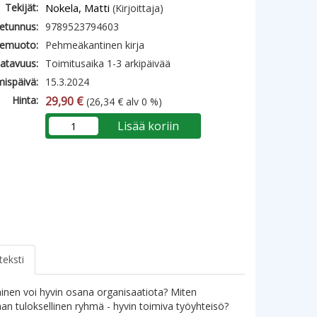
Tekijät:
Nokela, Matti
(Kirjoittaja)
etunnus:
9789523794603
emuoto:
Pehmeäkantinen kirja
atavuus:
Toimitusaika 1-3 arkipäivää
mispäivä:
15.3.2024
Hinta:
29,90 €
(26,34 € alv 0 %)
Lisää koriin
teksti
inen voi hyvin osana organisaatiota? Miten
an tuloksellinen ryhmä - hyvin toimiva työyhteisö?