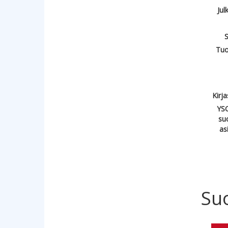
Jul
S
Tuo
Kirj
YSO
su
as
Su