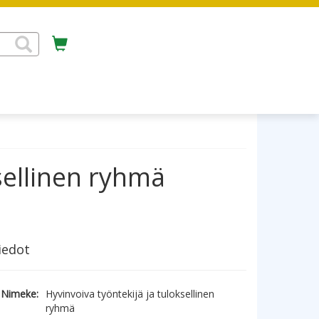
sellinen ryhmä
iedot
Nimeke:
Hyvinvoiva työntekijä ja tuloksellinen
ryhmä