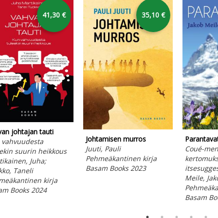
41,30 €
35,10 €
an johtajan tauti
Johtamisen murros
Parantava
 vahvuudesta
Juuti, Pauli
Coué-men
ekin suurin heikkous
Pehmeäkantinen kirja
kertomuks
ikainen, Juha;
Basam Books 2023
itsesugge
ko, Taneli
Meile, Jak
meäkantinen kirja
Pehmeäkan
am Books 2024
Basam Bo