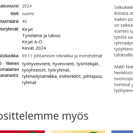
kaisuvuosi:
2024
Selkokiel
ihmistä o
Kieli:
suomi
Kaiken po
ivumäärä:
43
on selkeä.
teryhmät:
Kirjat
esimies t
Työelämä ja talous
työstä sa
Kirjat A-Ö
ryhmädyna
Kevät 2024
työyhteisö
tulokselli
astoluokka:
69.11 Johtamisen tekniikka ja menetelmät
 - Yleinen
työhyvinvointi
hyvinvointi
työntekijät
,
,
,
Matti Nok
omalainen
työyhteisöt
työryhmät
,
,
henkilöst
iasanasto:
ryhmädynamiikka
esihenkilöt
johtajuus
,
,
,
nuorisopsy
ryhmät
toiminut 
työhyvinv
osittelemme myös