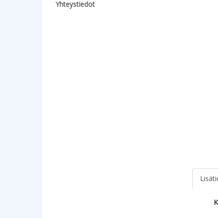
Yhteystiedot
Lisät
K