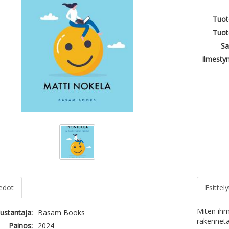
Tuot
Tuot
Sa
Ilmesty
iedot
Esittely
Miten ihm
ustantaja:
Basam Books
rakenneta
Painos:
2024