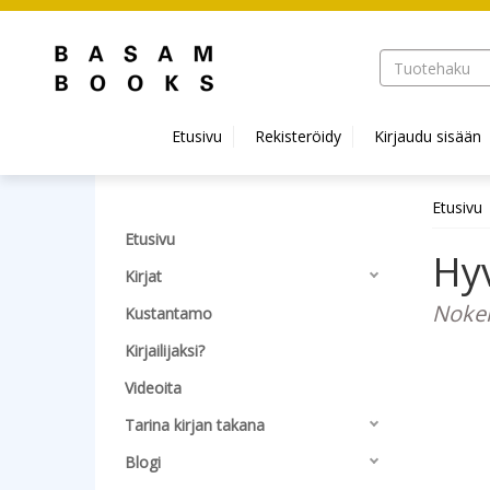
Hyppää pääsisältöön
Etusivu
Rekisteröidy
Kirjaudu sisään
Etusivu
Etusivu
Hyv
Kirjat
Nokel
Kustantamo
Kirjailijaksi?
Videoita
Tarina kirjan takana
Blogi