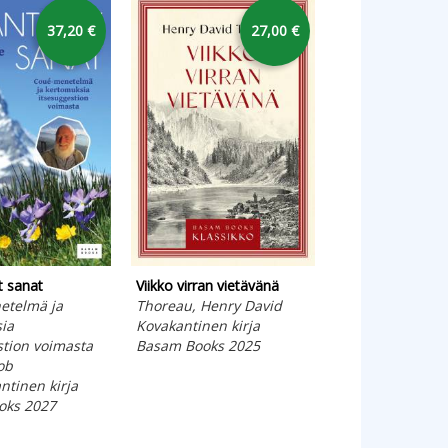
37,20 €
27,00 €
t sanat
Viikko virran vietävänä
Unelmien työn ar
etelmä ja
Thoreau, Henry David
Leppänen, Niko;
ia
Kovakantinen kirja
Kati
stion voimasta
Basam Books 2025
Pehmeäkantinen
ob
Basam Books 20
tinen kirja
oks 2027