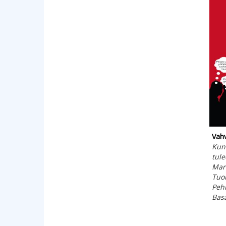
Vahv
Kun
tule
Mart
Tuok
Peh
Bas