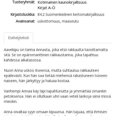
Tuoteryhmät:
Kotimainen kaunokirjallisuus
Kirjat A-Ö
Kirjastoluokka:
84.2 Suomenkielinen kertomakirjallisuus
Avainsanat:
uskottomuus, maaseutu
Esittelyteksti
Aavekipu on tarina Annasta, joka etsii rakkautta tavoittamatta
sitä. Se on epäromanttinen rakkaustarina, joka tapahtuu
kahdessa aikatasossa.
Nuori Anna uskoo itseensä, mutta suhtautuu rakkauteen
epäilevästi. Kun hän saa tietää miehensä rakastuneen toiseen
naiseen, hän järkyttyy ja haluaa kostaa.
Vanhempi Annaa käy läpi tapahtunutta ja ymmärtää omankin
petoksensa. Hän ei ollutkaan uhri vaan veteli lankoja siinä missä
mieskin.
Anna oivaltaa syyn omaan kipuunsa. Hän tajuaa, että ihmisen