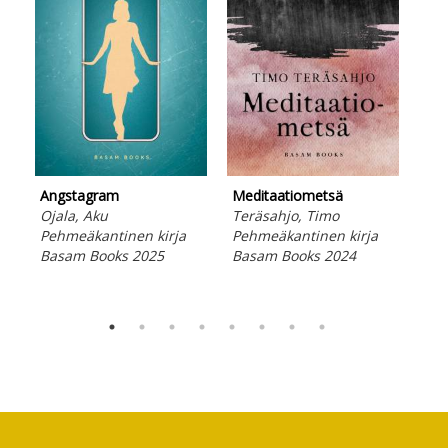
Angstagram
Meditaatiometsä
Siv
Ojala, Aku
Teräsahjo, Timo
Aal
Pehmeäkantinen kirja
Pehmeäkantinen kirja
Kov
Basam Books 2025
Basam Books 2024
Bas