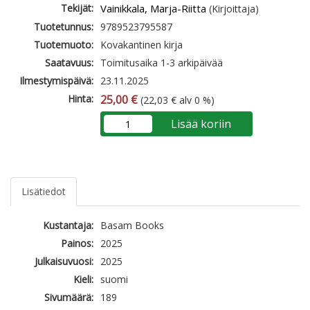
Tekijät:
Vainikkala, Marja-Riitta
(Kirjoittaja)
Tuotetunnus:
9789523795587
Tuotemuoto:
Kovakantinen kirja
Saatavuus:
Toimitusaika 1-3 arkipäivää
Ilmestymispäivä:
23.11.2025
Hinta:
25,00 €
(22,03 € alv 0 %)
Lisää koriin
Lisätiedot
Kustantaja:
Basam Books
Painos:
2025
Julkaisuvuosi:
2025
Kieli:
suomi
Sivumäärä:
189