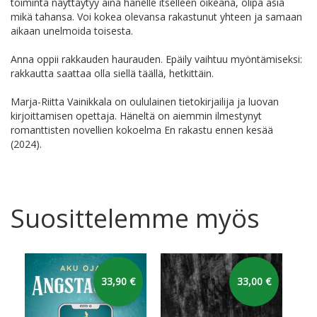
toiminta näyttäytyy aina hänelle itselleen oikeana, olipa asia
mikä tahansa. Voi kokea olevansa rakastunut yhteen ja samaan
aikaan unelmoida toisesta.
Anna oppii rakkauden haurauden. Epäily vaihtuu myöntämiseksi:
rakkautta saattaa olla siellä täällä, hetkittäin.
Marja-Riitta Vainikkala on oululainen tietokirjailija ja luovan
kirjoittamisen opettaja. Häneltä on aiemmin ilmestynyt
romanttisten novellien kokoelma En rakastu ennen kesää
(2024).
Suosittelemme myös
33,90 €
33,00 €