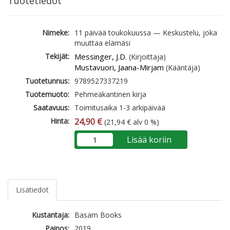
Tuotetiedot
Nimeke:
11 päivää toukokuussa — Keskustelu, joka
muuttaa elämäsi
Tekijät:
Messinger, J.D.
(Kirjoittaja)
Mustavuori, Jaana-Mirjam
(Kääntäjä)
Tuotetunnus:
9789527337219
Tuotemuoto:
Pehmeäkantinen kirja
Saatavuus:
Toimitusaika 1-3 arkipäivää
Hinta:
24,90 €
(21,94 € alv 0 %)
Lisää koriin
Lisätiedot
Kustantaja:
Basam Books
Painos:
2019