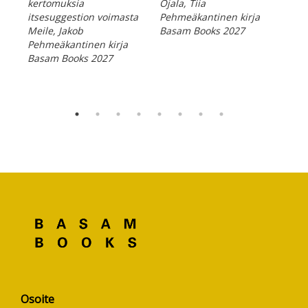
kertomuksia
Ojala, Tiia
el
itsesuggestion voimasta
Pehmeäkantinen kirja
Kin
Meile, Jakob
Basam Books 2027
Peh
Pehmeäkantinen kirja
Bas
Basam Books 2027
Osoite