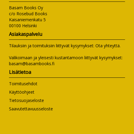
Basam Books Oy
c/o Rosebud Books
Kaisaniemenkatu 5
00100 Helsinki
Asiakaspalvelu
Tilauksiin ja toimituksiin liittyvät kysymykset:
Ota yhteyttä
.
Valikoimaan ja yleisesti kustantamoon liittyvät kysymykset:
basam@basambooks.fi
Lisätietoa
Toimitusehdot
Käyttöohjeet
Tietosuojaseloste
Saavutettavuusseloste