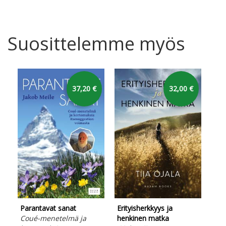
Suosittelemme myös
37,20 €
32,00 €
Parantavat sanat
Erityisherkkyys ja
Pel
Coué-menetelmä ja
henkinen matka
Koh