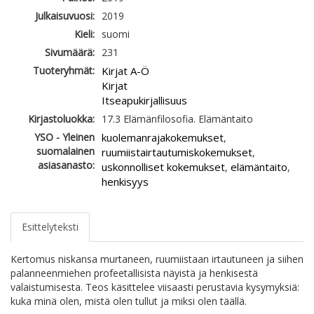
Julkaisuvuosi:
2019
Kieli:
suomi
Sivumäärä:
231
Tuoteryhmät:
Kirjat A-Ö
Kirjat
Itseapukirjallisuus
Kirjastoluokka:
17.3 Elämänfilosofia. Elämäntaito
YSO - Yleinen
kuolemanrajakokemukset
,
suomalainen
ruumiistairtautumiskokemukset
,
asiasanasto:
uskonnolliset kokemukset
elämäntaito
,
,
henkisyys
Esittelyteksti
Kertomus niskansa murtaneen, ruumiistaan irtautuneen ja siihen
palanneenmiehen profeetallisista näyistä ja henkisestä
valaistumisesta. Teos käsittelee viisaasti perustavia kysymyksiä:
kuka minä olen, mistä olen tullut ja miksi olen täällä.