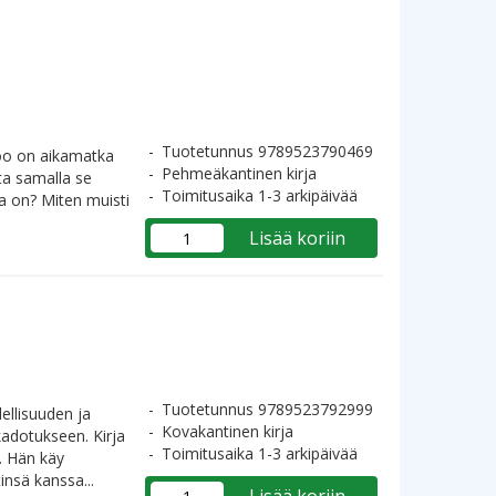
Tuotetunnus 9789523790469
too on aikamatka
Pehmeäkantinen kirja
a samalla se
Toimitusaika 1-3 arkipäivää
ka on? Miten muisti
Lisää koriin
Tuotetunnus 9789523792999
ellisuuden ja
Kovakantinen kirja
adotukseen. Kirja
Toimitusaika 1-3 arkipäivää
. Hän käy
insä kanssa...