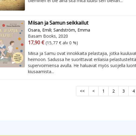
oleminen ei ole aina sitä mitä luulisi sen olevan...
Miisan ja Samun seikkailut
Osara, Emili
;
Sandström, Emma
Basam Books, 2020
Arvonlisäverollinen hinta
Arvonlisäveroton hinta
17,90 €
(15,77 € alv 0 %)
Miisa ja Samu ovat innokkaita pelastajia, jotka kuuluva
heimoon. Sadussa he suorittavat erilaisia pelastustehtä
supervoimiensa avulla. He haluavat myös suojella luon
kiusaamista...
<<
<
1
2
3
4