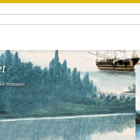
et
tuva romaani