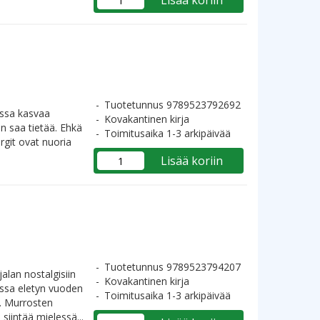
Lisää koriin
Tuotetunnus 9789523792692
ussa kasvaa
Kovakantinen kirja
an saa tietää. Ehkä
Toimitusaika 1-3 arkipäivää
argit ovat nuoria
Lisää koriin
Tuotetunnus 9789523794207
lan nostalgisiin
Kovakantinen kirja
ssa eletyn vuoden
Toimitusaika 1-3 arkipäivää
. Murrosten
siintää mielessä...