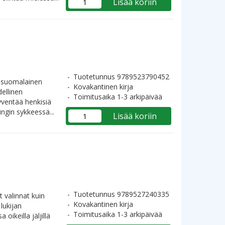
Lisää koriin
Tuotetunnus 9789523790452
s suomalainen
Kovakantinen kirja
ellinen
Toimitusaika 1-3 arkipäivää
yventää henkisiä
ngin sykkeessä...
Lisää koriin
Tuotetunnus 9789527240335
 valinnat kuin
Kovakantinen kirja
lukijan
Toimitusaika 1-3 arkipäivää
ikeilla jäljillä