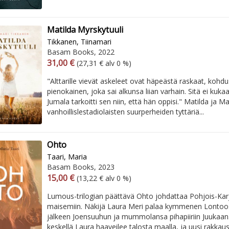
Matilda Myrskytuuli
Tikkanen, Tiinamari
Basam Books, 2022
Arvonlisäverollinen hinta
Arvonlisäveroton hinta
31,00 €
(27,31 € alv 0 %)
"Alttarille vievät askeleet ovat häpeästä raskaat, kohd
pienokainen, joka sai alkunsa liian varhain. Sitä ei kuka
Jumala tarkoitti sen niin, että hän oppisi." Matilda ja M
vanhoillislestadiolaisten suurperheiden tyttäriä...
Ohto
Taari, Maria
Basam Books, 2023
Arvonlisäverollinen hinta
Arvonlisäveroton hinta
15,00 €
(13,22 € alv 0 %)
Lumous-trilogian päättävä Ohto johdattaa Pohjois-Karja
maisemiin. Näkijä Laura Meri palaa kymmenen Lontoo
jälkeen Joensuuhun ja mummolansa pihapiiriin Juukaan
keskellä Laura haaveilee talosta maalla, ja uusi rakkaus 