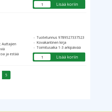
Lisää koriin
Tuotetunnus 9789527337523
Kovakantinen kirja
t Auttajien
Toimitusaika 1-3 arkipäivää
viä
toa ja estää
Lisää koriin
5