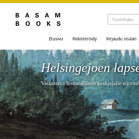
Hyppää pääsisältöön
Etusivu
Rekisteröidy
Kirjaudu sisään
Helsingejoen laps
Vaikuttava historiallinen keskiajalle sijoit